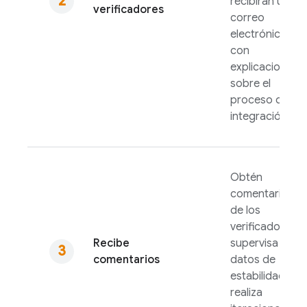
recibirán un
verificadores
correo
electrónico
con
explicaciones
sobre el
proceso de
integración.
Obtén
comentarios
de los
verificadores,
Recibe
supervisa los
comentarios
datos de
estabilidad y
realiza