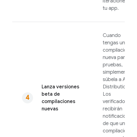
iteraciones en
tu app.
Cuando
tengas una
compilación
nueva para
pruebas,
simplemente
súbela a
App
Lanza versiones
Distribution
.
beta de
Los
compilaciones
verificadores
nuevas
recibirán
notificaciones
de que una
compilación