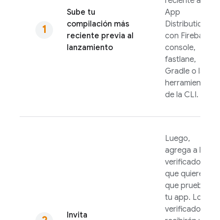
reciente a
Sube tu
App
compilación más
Distribution
reciente previa al
con
Firebase
lanzamiento
console,
fastlane,
Gradle o las
herramientas
de la CLI.
Luego,
agrega a los
verificadores
que quieres
que prueben
tu app. Los
verificadores
Invita