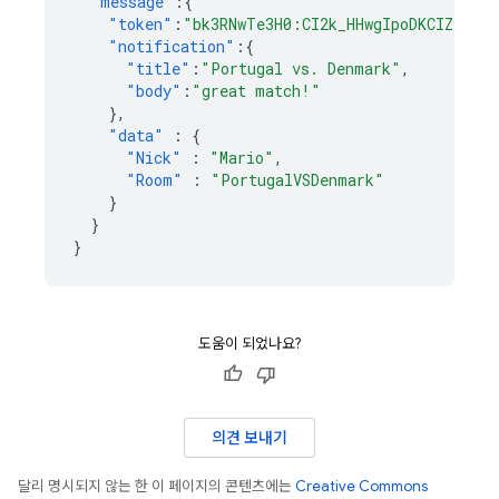
"message"
:{
"token"
:
"bk3RNwTe3H0:CI2k_HHwgIpoDKCIZvvDM
"notification"
:{
"title"
:
"Portugal vs. Denmark"
,
"body"
:
"great match!"
},
"data"
:
{
"Nick"
:
"Mario"
,
"Room"
:
"PortugalVSDenmark"
}
}
}
도움이 되었나요?
의견 보내기
달리 명시되지 않는 한 이 페이지의 콘텐츠에는
Creative Commons