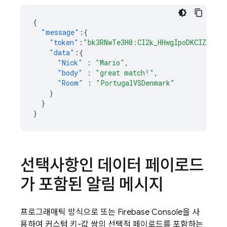
{
"message"
:{
"token"
:
"bk3RNwTe3H0:CI2k_HHwgIpoDKCIZvvDM
"data"
:{
"Nick"
:
"Mario"
,
"body"
:
"great match!"
,
"Room"
:
"PortugalVSDenmark"
}
}
}
선택사항인 데이터 페이로드
가 포함된 알림 메시지
프로그래매틱 방식으로 또는
Firebase
Console을 사
용하여 커스텀 키-값 쌍의 선택적 페이로드를 포함하는