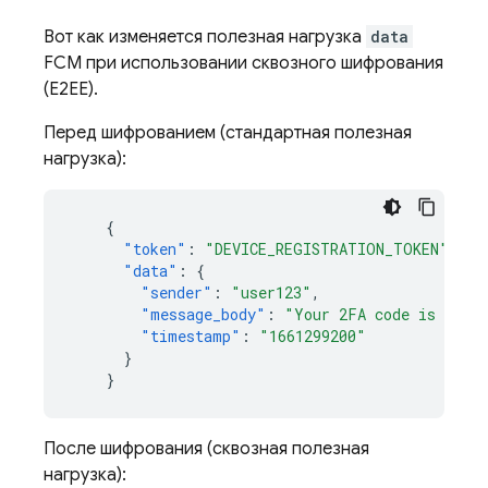
Вот как изменяется полезная нагрузка
data
FCM
при использовании сквозного шифрования
(E2EE).
Перед шифрованием (стандартная полезная
нагрузка):
{
"token"
:
"DEVICE_REGISTRATION_TOKEN"
,
"data"
:
{
"sender"
:
"user123"
,
"message_body"
:
"Your 2FA code is 555-
"timestamp"
:
"1661299200"
}
}
После шифрования (сквозная полезная
нагрузка):