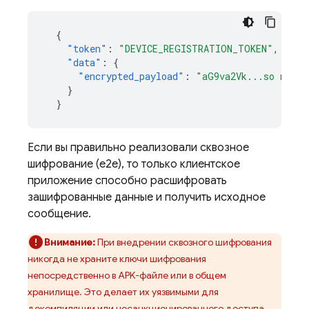
{
"token"
:
"DEVICE_REGISTRATION_TOKEN"
,
"data"
:
{
"encrypted_payload"
:
"aG9va2Vk...so much 
}
}
Если вы правильно реализовали сквозное
шифрование (e2e), то только клиентское
приложение способно расшифровать
зашифрованные данные и получить исходное
сообщение.
Внимание:
При внедрении сквозного шифрования
никогда не храните ключи шифрования
непосредственно в APK-файле или в общем
хранилище. Это делает их уязвимыми для
декомпиляции или несанкционированного доступа,