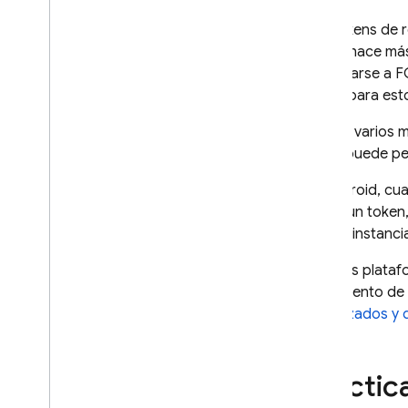
Envía mensajes a dispositivos
Los tokens de r
Configura tu entorno de servidor
desde hace más 
conectarse a
F
Cómo enviar un mensaje
temas para esto
Recibir mensajes
Personaliza el comportamiento
Existen varios 
de los mensajes
token puede per
Grupos de usuarios objetivo
En Android, cua
Introducción a la mensajería de
vence un token
temas
para la instanci
Administra suscripciones a temas
Envía mensajes a temas
En otras plataf
Envía mensajes a grupos de
vencimiento de 
dispositivos
actualizados y q
Casos de uso avanzados
Optimiza y amplía la entrega de
mensajes
Práctic
Entrega de mensajes a gran