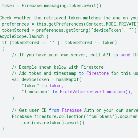
token
=
Firebase.messaging.token.await()
Check
whether
the
retrieved
token
matches
the
one
on
you
preferences
=
this.getPreferences(Context.MODE_PRIVATE
tokenStored
=
preferences.getString("deviceToken",
""
)
ecycleScope.launch
{
if
(tokenStored
==
""
||
tokenStored
!
=
token)
{
//
If
you
have
your
own
server,
call
API
to
send
th
//
Example
shown
below
with
Firestore
//
Add
token
and
timestamp
to
Firestore
for
this
u
val
deviceToken
=
hashMapOf(
"token"
to
token,
"timestamp"
to
FieldValue.serverTimestamp(),
)
//
Get
user
ID
from
Firebase
Auth
or
your
own
serv
Firebase.firestore.collection("fcmTokens").docume
.set(deviceToken).await()
}