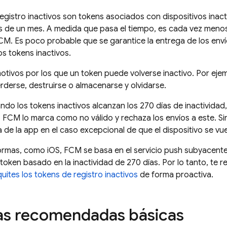
egistro inactivos son tokens asociados con dispositivos ina
de un mes. A medida que pasa el tiempo, es cada vez menos 
CM
. Es poco probable que se garantice la entrega de los enví
s tokens inactivos.
motivos por los que un token puede volverse inactivo. Por ejemp
derse, destruirse o almacenarse y olvidarse.
ndo los tokens inactivos alcanzan los 270 días de inactividad
,
FCM
lo marca como no válido y rechaza los envíos a este. S
a de la app en el caso excepcional de que el dispositivo se vu
ormas, como iOS, FCM se basa en el servicio push subyacente 
token basado en la inactividad de 270 días. Por lo tanto, 
uites los tokens de registro inactivos
de forma proactiva.
as recomendadas básicas