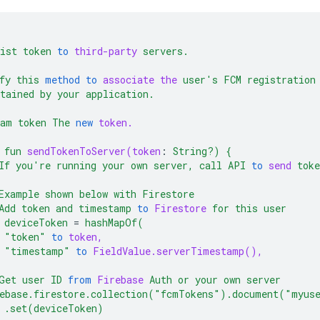
ist
token
to
third-party
servers.
fy
this
method
to
associate
the
user's
FCM
registration
tained
by
your
application.
ram
token
The
new
token.
fun
sendTokenToServer(token
:
String?)
{
If
you're
running
your
own
server,
call
API
to
send
toke
Example
shown
below
with
Firestore
Add
token
and
timestamp
to
Firestore
for
this
user
deviceToken
=
hashMapOf(
"token"
to
token,
"timestamp"
to
FieldValue.serverTimestamp(),
Get
user
ID
from
Firebase
Auth
or
your
own
server
ebase.firestore.collection("fcmTokens").document("myus
.set(deviceToken)