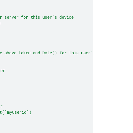
r
server
for
this
user's
device
)
e
above
token
and
Date()
for
this
user's
device
ser
er
nt("myuserid")