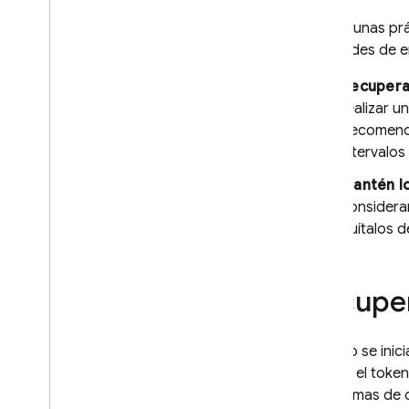
escala
Hay algunas prá
Administrar los tokens de
registro de FCM
solicitudes de 
Regulación y cuotas
Recupera
Información sobre la entrega
realizar u
de mensajes
Recomenda
Encriptación de mensajes
intervalos
Reducción de la prioridad de
los mensajes en Android
Mantén lo
Configura tu red para FCM
consideran
quítalos d
Cómo usar la IA con FCM
Obtén estadísticas de IA para las
campañas de mensajería
Recuper
Analiza los datos de Big
Query de
FCM con IA
Referencia
Cuando se inici
Referencia de la API de Send
Este es el toke
para temas de o
Referencia de la API de datos