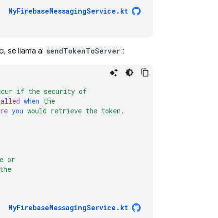
MyFirebaseMessagingService.kt
lo, se llama a
sendTokenToServer
:
ccur
if
the
security
of
called
when
the
re
you
would
retrieve
the
token.
e
or
the
MyFirebaseMessagingService.kt