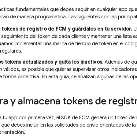
cticas fundamentales que debes seguir en cualquier app que
envío de manera programática. Las siguientes son las princip
 tokens de registro de
FCM
y guárdalos en tu servidor.
Un
n seguimiento del token de cada cliente y mantener una lista a
mos implementar una marca de tiempo de token en el código y
 regulares.
s tokens actualizados y quita los inactivos.
Además de qui
 válidos, es posible que quieras supervisar otros indicadore
e forma proactiva. En esta guía, se analizan algunas de las op
a y almacena tokens de regist
a tu app por primera vez, el SDK de
FCM
genera un token de re
n que debes incluir en las solicitudes de envío orientadas de 
rientación.