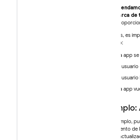
Códigos de error
Recomendamos q
Codelabs
una marca de 
Panel de estado de FCM
no la proporcio
Además, es impo
Solución de problemas y
preguntas frecuentes
ejemplo:
La app se 
In-App Messaging
El usuario
Google Ad
Mob
El usuario
Google Ads
La app vu
Dynamic Links
Ejemplo:
PRODUCTOS RELACIONADOS
Por ejemplo, p
documento de la
Authentication
última actualiz
Extensions