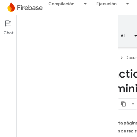
Compilación
Ejecución
Documentation
FCM
Chat
Descripción general
Aspectos básicos
AI
Firebase
Docum
Prácti
Descripción general
admini
RELEASE
Test Lab
App Distribution
En esta págin
Tokens de regis
SUPERVISIÓN