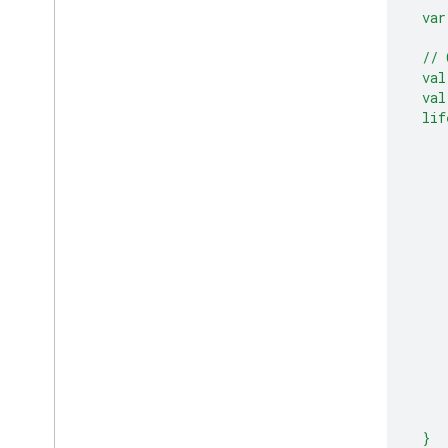
var
//
val
val
lif
}