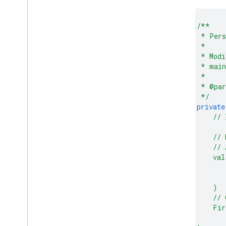
/**
*
Pers
*
*
Modi
*
main
*
*
@pa
*/
private
//
//
//
val
)
//
Fir