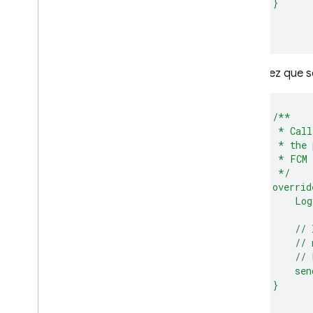
}
Cada vez que s
/**
*
Call
*
the
*
FCM
*/
overrid
Log
//
//
//
sen
}