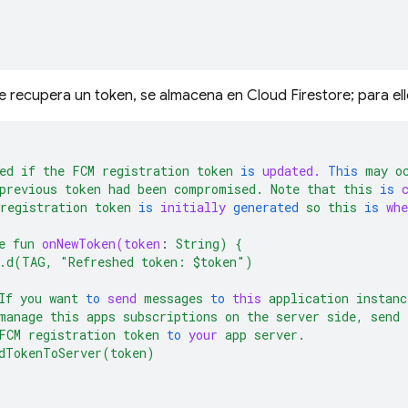
e recupera un token, se almacena en
Cloud Firestore
; para el
ed
if
the
FCM
registration
token
is
updated.
This
may
o
previous
token
had
been
compromised.
Note
that
this
is
registration
token
is
initially
generated
so
this
is
whe
e
fun
onNewToken(token
:
String)
{
.d(TAG,
"Refreshed token: $token"
)
If
you
want
to
send
messages
to
this
application
instanc
manage
this
apps
subscriptions
on
the
server
side,
send
FCM
registration
token
to
your
app
server.
dTokenToServer(token)