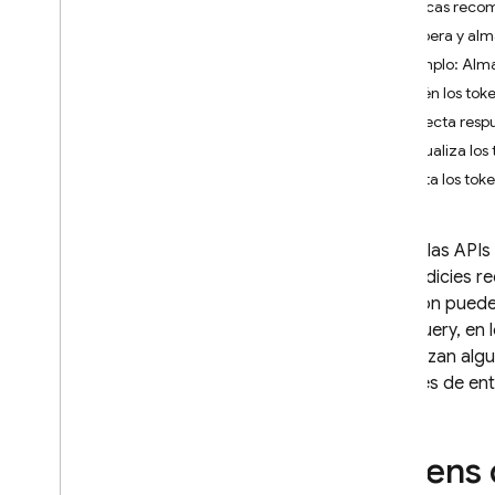
Prácticas reco
Crashlytics
Recupera y alm
Ejemplo: Alm
Performance Monitoring
Mantén los toke
Detecta resp
ITERACIÓN
Actualiza los
Remote Config
Quita los toke
A
/
B Testing
Si usas las API
desperdicies re
PARTICIPAR
situación puede
Analytics
a BigQuery, en 
se analizan al
Cloud Messaging
informes de ent
Introducción
Descripción general de la
arquitectura de FCM
Tokens 
Comenzar