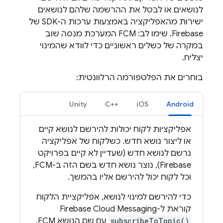
לנושאים או לבטל את ההרשמה שלהם לנושאים
ישירות מהאפליקציה באמצעות ערכות ה-SDK של
Firebase. שימו לב:
FCM
המערכת מנסה שוב
במקרה של כשלים ראשוניים כדי לוודא שהמינוי
יצליח.
בוחרים את הפלטפורמה הרלוונטית:
Unity
C++‎
iOS
Android
אפליקציות לקוח יכולות להירשם לנושא קיים
או ליצור נושא חדש. כשלקוח של אפליקציה
נרשם לנושא חדש (שעדיין לא קיים בפרויקט
Firebase), נוצר נושא חדש בשם הזה ב-
FCM
,
וכל לקוח יכול להירשם אליו בהמשך.
כדי להירשם למינוי לנושא, אפליקציית הלקוח
קוראת ל-
Firebase Cloud Messaging
subscribeToTopic()
עם שם הנושא
FCM
.