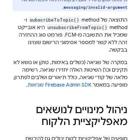
.
messaging/invalid-argument
התוצאה של method‏
subscribeToTopic()
ו-
method‏
unsubscribeFromTopic()
היא אובייקט
שמכיל את התשובה מ-
FCM
. פורמט סוג ההחזרה
זהה ללא קשר למספר אסימוני הרישום שצוינו
בבקשה.
במקרה של שגיאה (כשלים באימות, טוקן או נושא לא
תקינים וכו') השיטות האלה יחזירו שגיאה. רשימה
מלאה של קודי שגיאה, כולל תיאורים ושלבים לפתרון,
מופיעה במאמר
Admin SDK
Firebase
שגיאות
.
ניהול מינויים לנושאים
מאפליקציית הלקוח
מופעים של אפליקציות לקוח יכולים גם להירשם