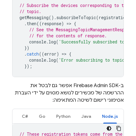
// Subscribe the devices corresponding to the re
// topic.
getMessaging
().
subscribeToTopic
(
registrationTok
.
then
((
response
)
=
>
{
// See the MessagingTopicManagementResponse
// for the contents of response.
console
.
log
(
'Successfully subscribed to top
})
.
catch
((
error
)
=
>
{
console
.
log
(
'Error subscribing to topic:'
,
});
ב-
Admin SDK
Firebase
אפשר גם לבטל את
ההרשמה של מכשירים לנושא מסוים על ידי העברת
אסימוני רישום לשיטה המתאימה:
C#‎
Go
Python
Java
Node.js
// These registration tokens come from the clie