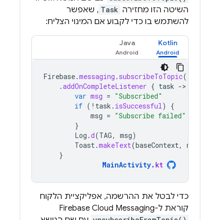
השיטה הזו מחזירה
Task
, שאפשר
להשתמש בו כדי לקבוע אם המינוי הצליח:
Java
Kotlin
Firebase
.
messaging
.
subscribeToTopic
(
"weather
.
addOnCompleteListener
{
task
-
var
msg
=
"Subscribed"
if
(
!
task
.
isSuccessful
)
{
msg
=
"Subscribe failed"
}
Log
.
d
(
TAG
,
msg
)
Toast
.
makeText
(
baseContext
,
msg
,
Toa
}
MainActivity
.
kt
כדי לבטל את ההרשמה, אפליקציית הלקוח
קוראת ל-
Firebase Cloud Messaging
unsubscribeFromTopic()