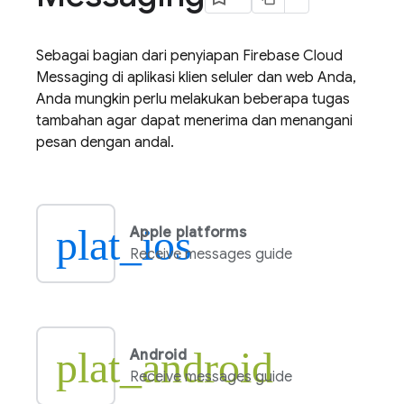
Sebagai bagian dari penyiapan
Firebase Cloud
Messaging
di aplikasi klien seluler dan web Anda,
Anda mungkin perlu melakukan beberapa tugas
tambahan agar dapat menerima dan menangani
pesan dengan andal.
plat_ios
Apple platforms
Receive messages guide
plat_android
Android
Receive messages guide