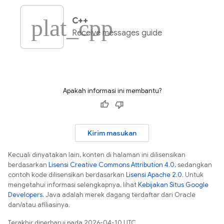
plat_cpp
C++
Receive messages guide
Apakah informasi ini membantu?
Kirim masukan
Kecuali dinyatakan lain, konten di halaman ini dilisensikan
berdasarkan
Lisensi Creative Commons Attribution 4.0
, sedangkan
contoh kode dilisensikan berdasarkan
Lisensi Apache 2.0
. Untuk
mengetahui informasi selengkapnya, lihat
Kebijakan Situs Google
Developers
. Java adalah merek dagang terdaftar dari Oracle
dan/atau afiliasinya.
Terakhir diperbarui pada 2026-04-10 UTC.