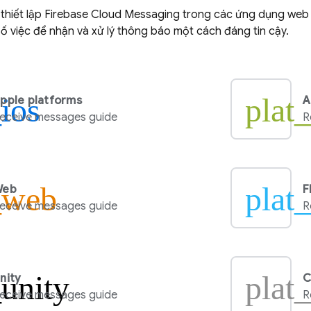
thiết lập
Firebase Cloud Messaging
trong các ứng dụng web 
ố việc để nhận và xử lý thông báo một cách đáng tin cậy.
_ios
plat
pple platforms
A
eceive messages guide
R
_web
plat_
Web
F
eceive messages guide
R
_unity
plat
nity
C
eceive messages guide
R