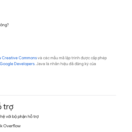
hông?
của Creative Commons
và các mẫu mã lập trình được cấp phép
 Google Developers
. Java là nhãn hiệu đã đăng ký của
 trợ
 hệ với bộ phận hỗ trợ
k Overflow