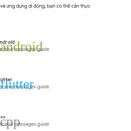
và ứng dụng di động, bạn có thể cần thực
_android
ndroid
eceive messages guide
flutter
lutter
eceive messages guide
_cpp
++
eceive messages guide