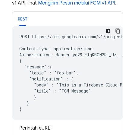
v1 API, lihat
Mengirim Pesan melalui FCM v1 API
.
REST
POST https://fcm.googleapis.com/v1/projects/myp
Content-Type: application/json

Authorization: Bearer ya29.ElqKBGN2Ri_Uz...HnS_u
{

  "message":{

    "topic" : "foo-bar",

    "notification" : {

      "body" : "This is a Firebase Cloud Messag
      "title" : "FCM Message"

      }

   }

Perintah cURL: