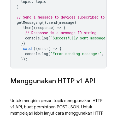
topic
:
topic
};
// Send a message to devices subscribed to the 
getMessaging
().
send
(
message
)
.
then
((
response
)
=
>
{
// Response is a message ID string.
console
.
log
(
'Successfully sent message:'
,
r
})
.
catch
((
error
)
=
>
{
console
.
log
(
'Error sending message:'
,
error
});
Menggunakan HTTP v1 API
Untuk mengirim pesan topik menggunakan HTTP
v1 API, buat permintaan POST JSON. Untuk
mempelajari lebih lanjut cara menggunakan HTTP