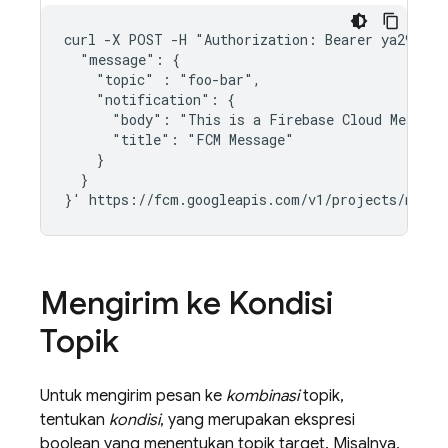
curl -X POST -H "Authorization: Bearer ya29.Elq
  "message": {

    "topic" : "foo-bar",

    "notification": {

      "body": "This is a Firebase Cloud Messagi
      "title": "FCM Message"

    }

  }

Mengirim ke Kondisi
Topik
Untuk mengirim pesan ke
kombinasi
topik,
tentukan
kondisi
, yang merupakan ekspresi
boolean yang menentukan topik target. Misalnya,