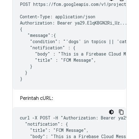
POST https://fcm.googleapis.com/v1/projects/myp
Content-Type: application/json

Authorization: Bearer ya29.ElqKBGN2Ri_Uz...HnS_u
{

   "message":{

    "condition": "'dogs' in topics || 'cats' in
    "notification" : {

      "body" : "This is a Firebase Cloud Messag
      "title" : "FCM Message",

    }

  }

Perintah cURL:
curl -X POST -H "Authorization: Bearer ya29.Elq
  "notification": {

    "title": "FCM Message",

    "body": "This is a Firebase Cloud Messaging