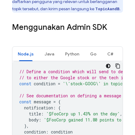
daftarkan pengguna yang relevan untuk berlangganan
topik tersebut, dan kirim pesan langsung ke
.
TopicAandB
Menggunakan Admin SDK
Node.js
Java
Python
Go
C#
// Define a condition which will send to devices
// to either the Google stock or the tech indus
const
condition
=
'\'stock-GOOG\' in topics || 
// See documentation on defining a message payl
const
message
=
{
notification
:
{
title
:
'$FooCorp up 1.43% on the day'
,
body
:
'$FooCorp gained 11.80 points to clos
},
condition
:
condition