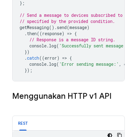
};
// Send a message to devices subscribed to the 
// specified by the provided condition.
getMessaging
().
send
(
message
)
.
then
((
response
)
=
>
{
// Response is a message ID string.
console
.
log
(
'Successfully sent message:'
,
r
})
.
catch
((
error
)
=
>
{
console
.
log
(
'Error sending message:'
,
error
});
Menggunakan HTTP v1 API
REST