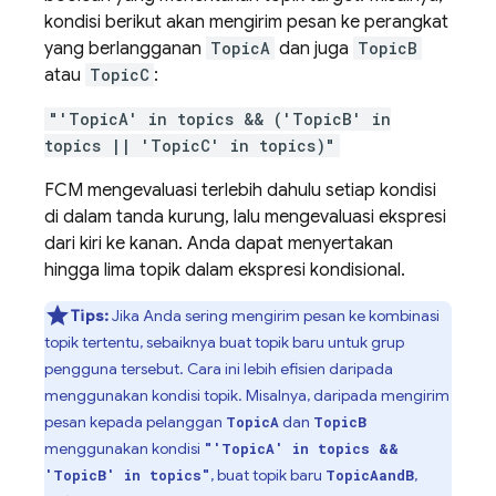
kondisi berikut akan mengirim pesan ke perangkat
yang berlangganan
TopicA
dan juga
TopicB
atau
TopicC
:
"'TopicA' in topics && ('TopicB' in
topics || 'TopicC' in topics)"
FCM
mengevaluasi terlebih dahulu setiap kondisi
di dalam tanda kurung, lalu mengevaluasi ekspresi
dari kiri ke kanan. Anda dapat menyertakan
hingga lima topik dalam ekspresi kondisional.
Tips:
Jika Anda sering mengirim pesan ke kombinasi
topik tertentu, sebaiknya buat topik baru untuk grup
pengguna tersebut. Cara ini lebih efisien daripada
menggunakan kondisi topik. Misalnya, daripada mengirim
pesan kepada pelanggan
dan
TopicA
TopicB
menggunakan kondisi
"'TopicA' in topics &&
, buat topik baru
,
'TopicB' in topics"
TopicAandB