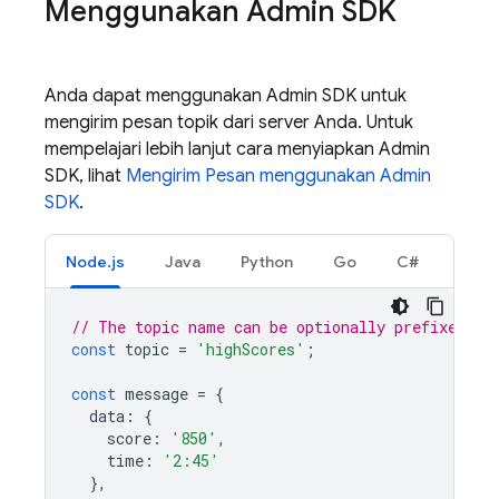
Menggunakan Admin SDK
Anda dapat menggunakan Admin SDK untuk
mengirim pesan topik dari server Anda. Untuk
mempelajari lebih lanjut cara menyiapkan Admin
SDK, lihat
Mengirim Pesan menggunakan Admin
SDK
.
Node.js
Java
Python
Go
C#
// The topic name can be optionally prefixed wi
const
topic
=
'highScores'
;
const
message
=
{
data
:
{
score
:
'850'
,
time
:
'2:45'
},