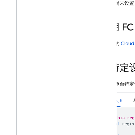
如果您尚未设
Crashlytics
Performance Monitoring
启用 FCM
迭代
在项目的
Clou
Remote Config
A
/
B Testing
向特定
互动
如需向单台特定
Analytics
Node.js
Cloud Messaging
简介
// This reg
FCM 架构概览
const
regis
开始使用