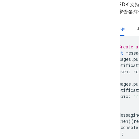
Admin SD
题或特定设备注
Node.js
// Create a
const
messa
messages
.
pu
notificat
token
:
re
});
messages
.
pu
notificat
topic
:
'r
});
getMessagin
.
then
((
re
console
});