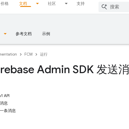
价格
文档
社区
支持
参考文档
示例
entation
FCM
运行
irebase Admin SDK 发送
1 API
消息
一条消息