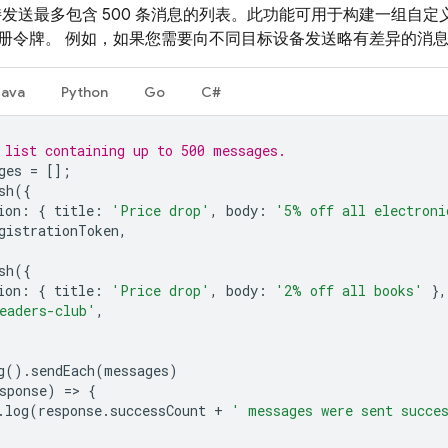
K 支持发送最多包含 500 条消息的列表。此功能可用于构建一
册令牌。 例如，如果您需要向不同目标设备发送略有差异的消
Java
Python
Go
C#
 list containing up to 500 messages.
ges
=
[];
sh
({
ion
:
{
title
:
'Price drop'
,
body
:
'5% off all electroni
gistrationToken
,
sh
({
ion
:
{
title
:
'Price drop'
,
body
:
'2% off all books'
},
eaders-club'
,
g
().
sendEach
(
messages
)
sponse
)
=
>
{
.
log
(
response
.
successCount
+
' messages were sent succe