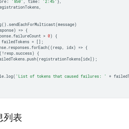
ore
:
'850'
,
time
:
'2:45'
},
egistrationTokens
,
g
().
sendEachForMulticast
(
message
)
sponse
)
=
>
{
ponse
.
failureCount
 > 
0
)
{
failedTokens
=
[];
nse
.
responses
.
forEach
((
resp
,
idx
)
=
>
{
(
!
resp
.
success
)
{
ailedTokens
.
push
(
registrationTokens
[
idx
]);
le
.
log
(
'List of tokens that caused failures: '
+
failed
息列表