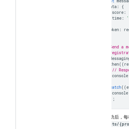
const
messa
向设备发送消息
data
:
{
设置服务器环境
score
:
time
:
'
发送消息
},
使用 FCM v1 API
token
:
re
使用 Admin SDK
};
使用 Firebase 控制台
// Send a m
接收消息
// registra
自定义消息行为
getMessagin
.
then
((
re
定位用户群
// Resp
主题消息传递简介
console
})
管理主题订阅
.
catch
((
e
向主题发送消息
console
向设备组发送消息
});
高级用例
优化和扩大消息传递范围
运行成功后，每
为 FCM 配置网络
projects/{pr