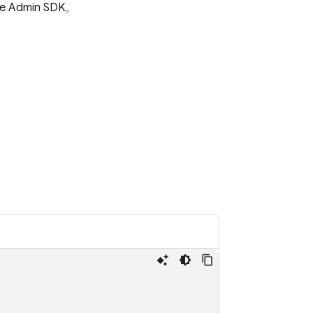
se
Admin SDK
。