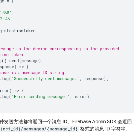
ge
=
{
'850'
,
2:45'
gistrationToken
essage to the device corresponding to the provided
tion token.
g
().
send
(
message
)
sponse
)
=
>
{
onse is a message ID string.
.
log
(
'Successfully sent message:'
,
response
);
rror
)
=
>
{
.
log
(
'Error sending message:'
,
error
);
种发送方法都将返回一个消息 ID。
Firebase
Admin SDK
会返回
oject_id}/messages/{message_id}
格式的消息 ID 字符串。