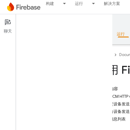
构建
运行
解决方案
Documentation
FCM
聊天
概览
基础知识
AI
构建
运行
Firebase
Docum
使用 F
概览
本页内容
RELEASE
启用 FCM HTTP v
Test Lab
向特定设备发送
向多台设备发送
App Distribution
发送消息列表
监控