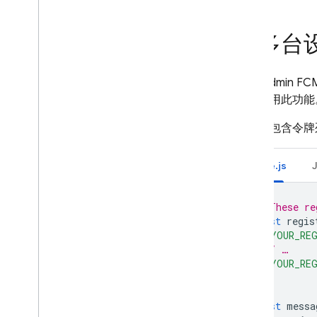
将 AI 与 FCM 搭配使用
获取消息功能宣传活动的 AI 数据
向多台
分析
使用 AI 分析 FCM Big
Query 数据
借助 Admin
FC
参考文档
可以使用此功能
发送 API 参考文档
Data API 参考文档
返回值包含令牌
错误代码
Codelab
Node.js
FCM 状态信息中心
// These re
问题排查和常见问题解答
const
regis
'YOUR_RE
// …
In-App Messaging
'YOUR_RE
];
Google Ad
Mob
const
messa