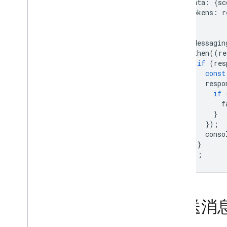
data
:
{
sc
Google Ads
tokens
:
r
};
Dynamic Links
getMessagin
相关产品
.
then
((
re
if
(
res
Authentication
const
Extensions
respo
if
f
}
});
conso
}
});
发送消