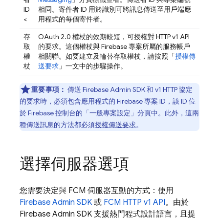
ID
相同。寄件者 ID 用於識別可將訊息傳送至用戶端應
<
用程式的每個寄件者。
存
OAuth 2.0 權杖的效期較短，可授權對 HTTP v1 API
取
的要求。這個權杖與 Firebase 專案所屬的服務帳戶
權
相關聯。如要建立及輪替存取權杖，請按照「
授權傳
杖
送要求
」一文中的步驟操作。
重要事項：
傳送
Firebase
Admin SDK
和 v1 HTTP 協定
的要求時，必須包含應用程式的 Firebase 專案 ID，該 ID 位
於
Firebase
控制台的「一般專案設定」
分頁中。此外，這兩
種傳送訊息的方法都必須
授權傳送要求
。
選擇伺服器選項
您需要決定與
FCM
伺服器互動的方式：使用
Firebase
Admin SDK
或
FCM
HTTP v1 API
。由於
Firebase
Admin SDK
支援熱門程式設計語言，且提