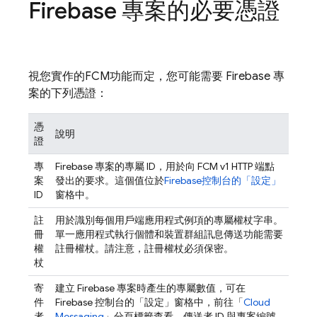
Firebase 專案的必要憑證
視您實作的
FCM
功能而定，您可能需要 Firebase 專
案的下列憑證：
憑
說明
證
專
Firebase 專案的專屬 ID，用於向
FCM
v1 HTTP 端點
案
發出的要求。這個值位於
Firebase
控制台的「設定」
ID
窗格中。
註
用於識別每個用戶端應用程式例項的專屬權杖字串。
冊
單一應用程式執行個體和裝置群組訊息傳送功能需要
權
註冊權杖。請注意，註冊權杖必須保密。
杖
寄
建立 Firebase 專案時產生的專屬數值，可在
件
Firebase
控制台的「設定」
窗格中，前往「
Cloud
者
Messaging
」分頁標籤查看。傳送者 ID 與專案編號