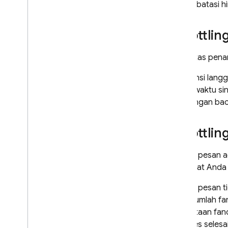
dibatasi h
Mengirim pesan ke perangkat
Menyiapkan lingkungan server
Throttlin
Mengirim pesan
Menerima pesan
Kapasitas pena
Menyesuaikan perilaku pesan
Frekuensi langg
Grup pengguna target
dalam waktu sin
Pengantar pesan topik
lagi dengan bac
Mengelola langganan topik
Mengirim pesan ke topik
Throttlin
Mengirim pesan ke grup
perangkat
Fanout pesan a
Kasus penggunaan lanjutan
atau saat And
Mengoptimalkan dan
menskalakan pengiriman pesan
Fanout pesan t
Mengonfigurasi jaringan untuk
Batas jumlah fa
FCM
permintaan fan
Menggunakan AI dengan FCM
diproses selesai