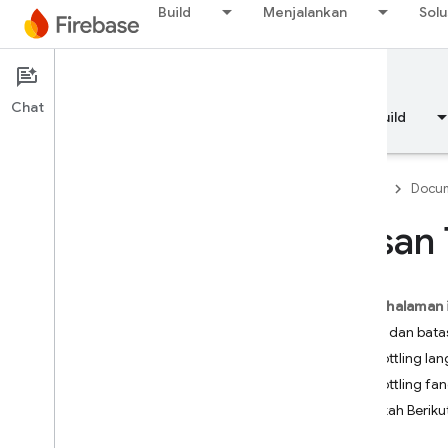
Build
Menjalankan
Solu
Documentation
FCM
Chat
Ringkasan
Dasar-dasar
AI
Build
Firebase
Docum
Pesan 
Ringkasan
Pada halaman 
RELEASE
Kuota dan bata
Test Lab
Throttling la
Throttling fa
App Distribution
Langkah Beriku
MEMANTAU