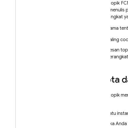
Pesan topik
FC
Crashlytics
cukup menulis 
ke perangkat y
Performance Monitoring
Poin utama ten
MELAKUKAN ITERASI
Paling co
Remote Config
Pesan top
perangkat
A
/
B Testing
ENGAGE
Kuota d
Analytics
Pesan topik me
Cloud Messaging
berikut:
Pengantar
Ringkasan arsitektur FCM
Satu inst
Mulai
Jika And