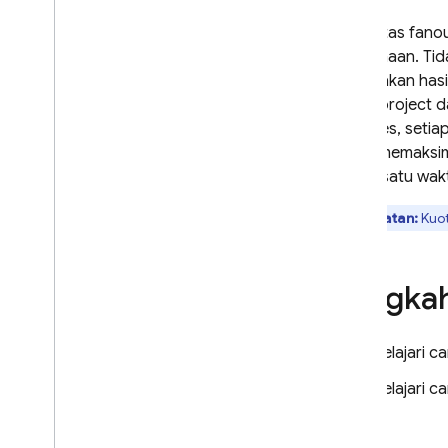
Mendapatkan insight AI untuk
Kapasitas fanou
kampanye pesan
bersamaan. Tid
Menganalisis data FCM Big
Query
menggunakan AI
merupakan hasil
antar-project d
Referensi
diproses, setia
Referensi Send API
untuk memaksim
Referensi Data API
dalam satu wak
Kode error
Catatan:
Kuot
Codelab
Dasbor status FCM
Langkah
Pemecahan Masalah & FAQ
In-App Messaging
Pelajari c
Pelajari c
Google Ad
Mob