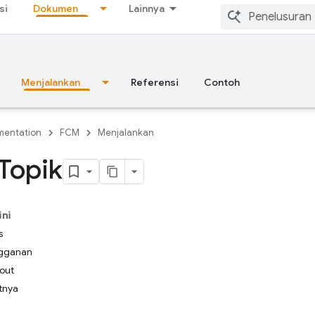
si
Dokumen
Lainnya
Menjalankan
Referensi
Contoh
entation
FCM
Menjalankan
Topik
ini
s
ngganan
nout
tnya