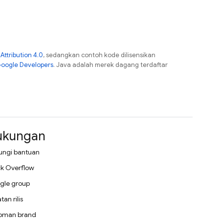
ttribution 4.0
, sedangkan contoh kode dilisensikan
Google Developers
. Java adalah merek dagang terdaftar
ukungan
ungi bantuan
k Overflow
gle group
tan rilis
oman brand