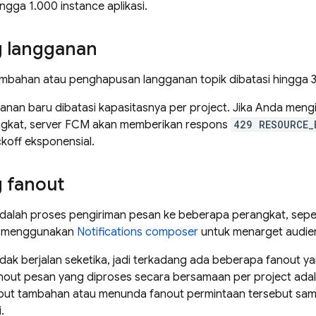
ingga 1.000 instance aplikasi.
g langganan
mbahan atau penghapusan langganan topik dibatasi hingga 3
anan baru dibatasi kapasitasnya per project. Jika Anda meng
gkat, server
FCM
akan memberikan respons
429 RESOURCE_
koff eksponensial.
g fanout
dalah proses pengiriman pesan ke beberapa perangkat, seper
a menggunakan
Notifications composer
untuk menarget audie
idak berjalan seketika, jadi terkadang ada beberapa fanout 
nout pesan yang diproses secara bersamaan per project adala
out tambahan atau menunda fanout permintaan tersebut sa
.