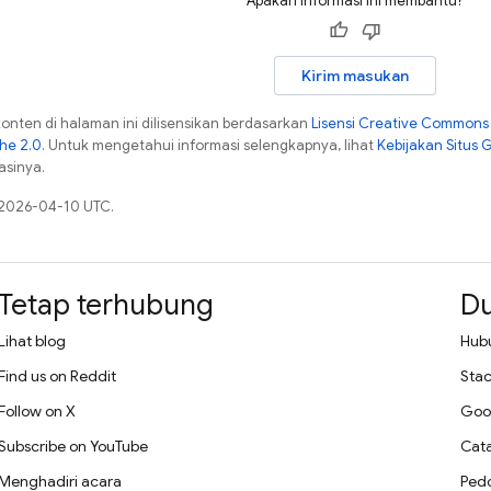
Apakah informasi ini membantu?
Kirim masukan
konten di halaman ini dilisensikan berdasarkan
Lisensi Creative Commons A
che 2.0
. Untuk mengetahui informasi selengkapnya, lihat
Kebijakan Situs 
asinya.
a 2026-04-10 UTC.
Tetap terhubung
D
Lihat blog
Hub
Find us on Reddit
Stac
Follow on X
Goo
Subscribe on YouTube
Cata
Menghadiri acara
Ped