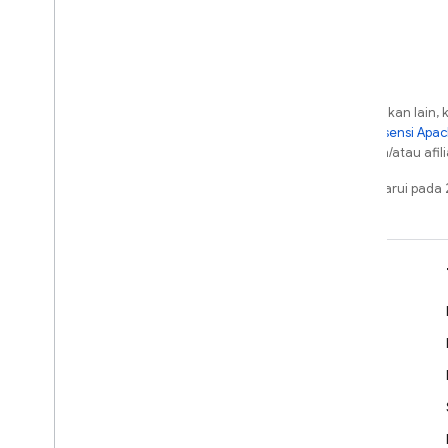
Google Ads
Dynamic Links
PRODUK TERKAIT
Kecuali dinyatakan lain, 
Authentication
berdasarkan
Lisensi Apa
dari Oracle dan/atau afili
Extensions
Terakhir diperbarui pad
Pelajari
Panduan developer
Referensi API & SDK
Sampel
Library
GitHub