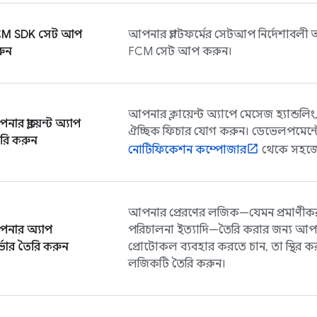
CM
SDK সেট আপ
আপনার প্ল্যাটফর্মের সেটআপ নির্দেশাবলী
ুন
FCM
সেট আপ করুন।
আপনার ক্লায়েন্ট অ্যাপে মেসেজ হ্যান্ডলি
ার ক্লায়েন্ট অ্যাপ
ঐচ্ছিক ফিচার যোগ করুন। ডেভেলপমেন্
রি করুন
নোটিফিকেশন কম্পোজার
থেকে সহজেই
আপনার প্রেরণের লজিক—যেমন প্রমাণীকরণ, 
নার অ্যাপ
পরিচালনা ইত্যাদি—তৈরি করার জন্য আ
র্ভার তৈরি করুন
প্রোটোকল ব্যবহার করতে চান, তা স্থির ক
লজিকটি তৈরি করুন।