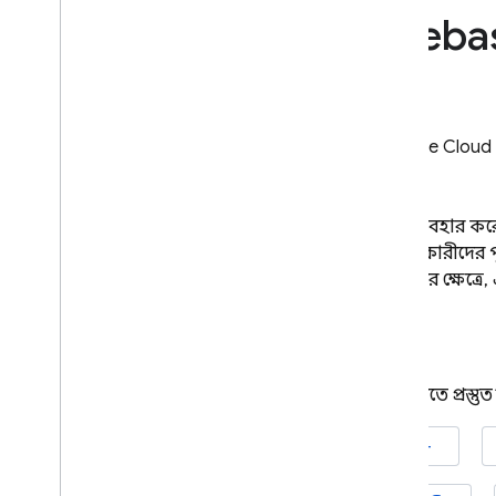
Fireba
Crashlytics
Performance Monitoring
পুনরাবৃত্তি করা
Firebase Cloud
Remote Config
FCM
ব্যবহার করে
A
/
B Testing
ব্যবহারকারীদের 
জড়িত
ব্যবহারের ক্ষেত্র
Analytics
Cloud Messaging
শুরু করতে প্রস্তুত
ভূমিকা
এফসিএম স্থাপত্যের ওভারভিউ
iOS+
শুরু করুন