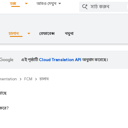
ডক্স
আরও দেখুন
চালান
রেফারেন্স
নমুনা
এই পৃষ্ঠাটি
Cloud Translation API
অনুবাদ করেছে।
entation
FCM
চালান
 আছে
 করে?