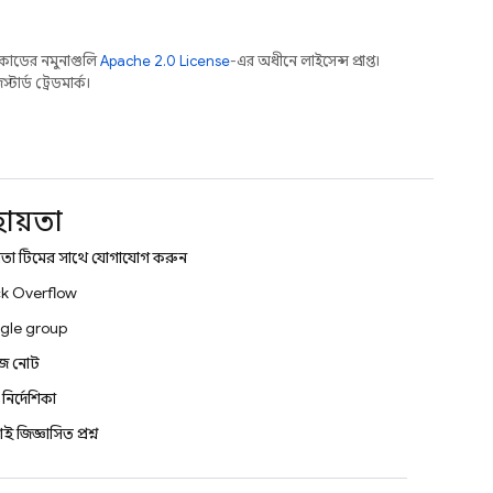
কোডের নমুনাগুলি
Apache 2.0 License
-এর অধীনে লাইসেন্স প্রাপ্ত।
র্ড ট্রেডমার্ক।
হায়তা
তা টিমের সাথে যোগাযোগ করুন
k Overflow
gle group
িজ নোট
্ড নির্দেশিকা
শই জিজ্ঞাসিত প্রশ্ন