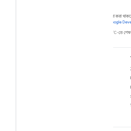
অন্য কিছু উল্লেখ না করা থাকলে,
আরও জানতে,
Google Devel
2026-08-07 UTC-তে শেষব
শিখুন
ডেভেলপার নির্দেশিকা
SDK ও API রেফারেন্স
নমুনা
লাইব্রেরি
GitHub