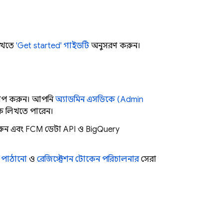
শিখতে
'Get started' গাইডটি
অনুসরণ করুন।
প করুন। আপনি
অ্যাডমিন এসডিকে (Admin
ক লিখতে পারেন।
করুন এবং
FCM
ডেটা API ও BigQuery
 পাঠানো
ও
রেজিস্ট্রেশন টোকেন পরিচালনার
সেরা