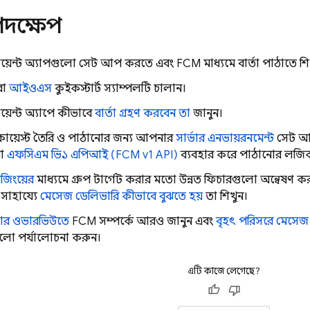
পদক্ষেপ
ায়েন্ট অ্যাপগুলো সেট আপ করতে এবং
FCM
মাধ্যমে বার্তা পাঠাতে 
বা
আইওএস
কুইকস্টার্ট স্যাম্পলটি চালান।
য়েন্ট অ্যাপে কীভাবে
বার্তা গ্রহণ করবেন তা
জানুন।
োয়েস্ট তৈরি ও পাঠানোর জন্য আপনার
সার্ভার এনভায়রনমেন্ট
সেট আ
া
এফসিএম ভি১ এপিআই (FCM v1 API)
ব্যবহার করে পাঠানোর লজি
জিংয়ের
মাধ্যমে গ্রুপ টার্গেট করার মতো উন্নত ফিচারগুলো অন্বেষণ 
 সাহায্যে
মেসেজ ডেলিভারি কীভাবে বুঝতে হয়
তা শিখুন।
ার ওভারভিউতে
FCM
সম্পর্কে আরও জানুন এবং
বৃহৎ পরিসরে মেসেজ
লো পর্যালোচনা করুন।
এটি কাজে লেগেছে?