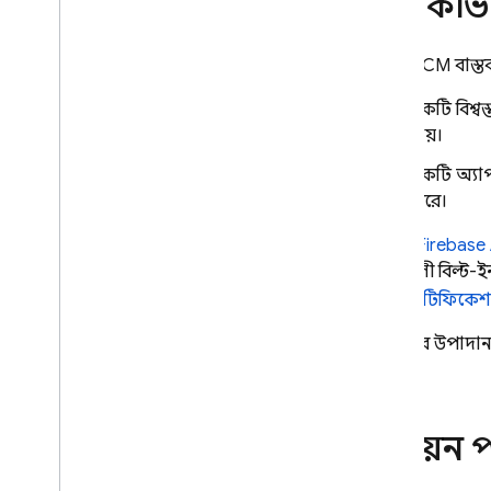
এটা কীভ
FCM এর সাথে AI ব্যবহার করা
বার্তা প্রচারের জন্য AI অন্তর্দৃষ্টি পান
একটি
FCM
বাস্ত
AI ব্যবহার করে FCM Big
Query ডেটা
বিশ্লেষণ করুন
একটি বিশ্ব
রেফারেন্স
যায়।
API রেফারেন্স পাঠান
API রেফারেন্স
একটি অ্যাপল, 
পাঠান
API রেফারেন্স পাঠান
করে।
ডেটা API রেফারেন্স
ডেটা API
রেফারেন্স
ডেটা API রেফারেন্স
আপনি
Firebase
ত্রুটি কোড
শক্তিশালী বিল্ট-ই
কোডল্যাব
জন্য
নোটিফিকেশ
FCM স্ট্যাটাস ড্যাশবোর্ড
FCM
এর উপাদানগু
সমস্যা সমাধান এবং FAQ
In-App Messaging
বাস্তবায়ন
Google Ad
Mob