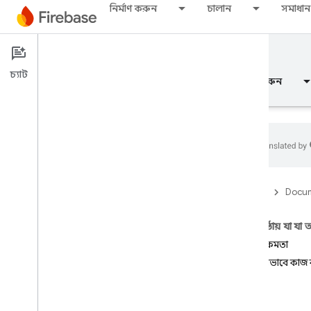
নির্মাণ করুন
চালান
সমাধান
Documentation
FCM
চ্যাট
ওভারভিউ
মৌলিক
এআই
নির্মাণ করুন
ওভারভিউ
Firebase
Docum
মুক্তি
এই পৃষ্ঠায় যা যা
Test Lab
মূল সক্ষমতা
এটা কীভাবে কাজ
App Distribution
মনিটর