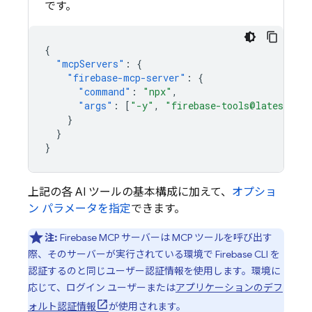
です。
{
"mcpServers"
:
{
"firebase-mcp-server"
:
{
"command"
:
"npx"
,
"args"
:
[
"-y"
,
"firebase-tools@latest"
,
}
}
}
上記の各 AI ツールの基本構成に加えて、
オプショ
ン パラメータを指定
できます。
注:
Firebase MCP サーバーは MCP ツールを呼び出す
際、そのサーバーが実行されている環境で Firebase CLI を
認証するのと同じユーザー認証情報を使用します。環境に
応じて、ログイン ユーザーまたは
アプリケーションのデフ
ォルト認証情報
が使用されます。