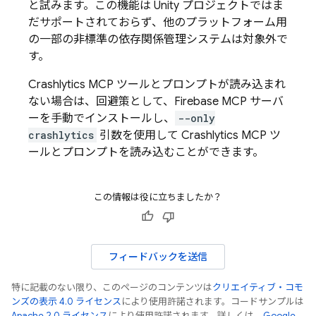
と試みます。この機能は Unity プロジェクトではま
だサポートされておらず、他のプラットフォーム用
の一部の非標準の依存関係管理システムは対象外で
す。
Crashlytics
MCP ツールとプロンプトが読み込まれ
ない場合は、回避策として、Firebase MCP サーバ
ーを手動でインストールし、
--only
crashlytics
引数を使用して
Crashlytics
MCP ツ
ールとプロンプトを読み込むことができます。
この情報は役に立ちましたか？
フィードバックを送信
特に記載のない限り、このページのコンテンツは
クリエイティブ・コモ
ンズの表示 4.0 ライセンス
により使用許諾されます。コードサンプルは
Apache 2.0 ライセンス
により使用許諾されます。詳しくは、
Google