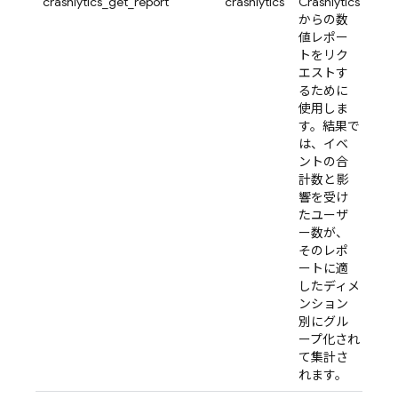
crashlytics_get_report
crashlytics
Crashlytics
からの数
値レポー
トをリク
エストす
るために
使用しま
す。結果で
は、イベ
ントの合
計数と影
響を受け
たユーザ
ー数が、
そのレポ
ートに適
したディメ
ンション
別にグル
ープ化され
て集計さ
れます。