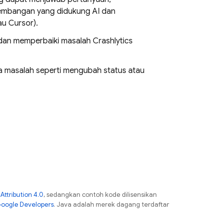
gembangan yang didukung AI dan
au Cursor).
 dan memperbaiki masalah
Crashlytics
a masalah seperti mengubah status atau
ttribution 4.0
, sedangkan contoh kode dilisensikan
Google Developers
. Java adalah merek dagang terdaftar