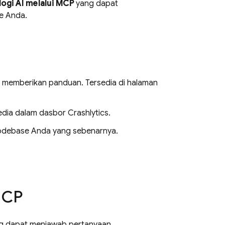
gi AI melalui MCP
yang dapat
e Anda.
memberikan panduan. Tersedia di halaman
sedia dalam dasbor
Crashlytics
.
odebase Anda yang sebenarnya.
MCP
g dapat menjawab pertanyaan,