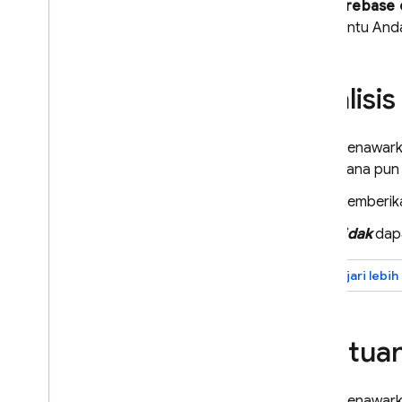
AI di
Firebase
Pengantar
membantu Anda
Mulai
Menyesuaikan laporan error
Analisis
Bantuan AI
Ringkasan opsi
Menawarka
Analisis AI di dasbor
mana pun
Bantuan AI melalui MCP
Memberika
Data & laporan di dasbor
Memantau rilis terbaru Anda
Tidak
dapa
Memahami metrik bebas error
Pelajari lebih 
Men-debug ANR di aplikasi
Android
Memfilter peristiwa menurut jalur
Play
Bantuan
Pemberitahuan
Ringkasan opsi
Menawarka