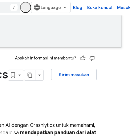
/
Blog
Buka konsol
Masuk
Apakah informasi ini membantu?
cs
Kirim masukan
an AI dengan
Crashlytics
untuk memahami,
Anda bisa
mendapatkan panduan dari alat