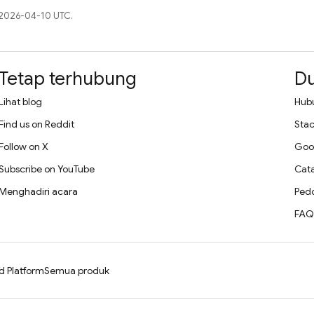
a 2026-04-10 UTC.
Tetap terhubung
D
Lihat blog
Hub
Find us on Reddit
Stac
Follow on X
Goo
Subscribe on YouTube
Cata
Menghadiri acara
Ped
FAQ
d Platform
Semua produk