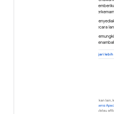
Pemberitahuan melalui email
memberika
atau dalam konsol
berkemamp
Integrasi dasar dengan Slack
,
Jira
,
dan Pager
Duty
Menyediak
Notifikasi kustom dan saluran
secara la
notifikasi
Memungkin
Ekspor & analisis data
menambah
Ringkasan opsi
Big
Query
Pelajari lebih 
Cloud Logging
Pemecahan Masalah & FAQ
Menguji implementasi Anda
Mendapatkan laporan error yang
dapat dibaca
Pemecahan masalah & FAQ
terkait penyiapan
Kecuali dinyatakan lain, 
berdasarkan
Lisensi Apa
dari Oracle dan/atau afili
Performance Monitoring