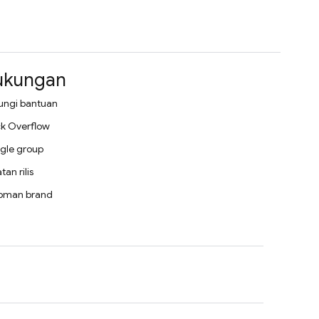
ukungan
ungi bantuan
k Overflow
gle group
tan rilis
oman brand