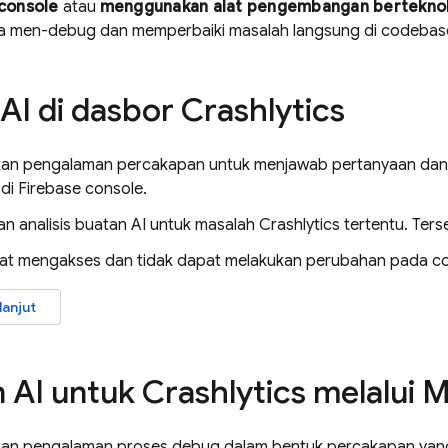
console
atau
menggunakan alat pengembangan berteknolo
 men-debug dan memperbaiki masalah langsung di codebas
 AI di dasbor
Crashlytics
n pengalaman percakapan untuk menjawab pertanyaan dan 
 di
Firebase
console.
n analisis buatan AI untuk masalah
Crashlytics
tertentu. Ter
t mengakses dan tidak dapat melakukan perubahan pada c
lanjut
 AI untuk
Crashlytics
melalui 
n pengalaman proses debug dalam bentuk percakapan yan