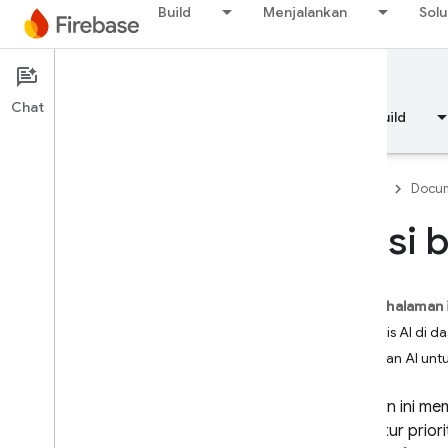
Build
Menjalankan
Solu
Documentation
Crashlytics
Chat
Ringkasan
Dasar-dasar
AI
Build
Firebase
Docum
Opsi b
Ringkasan
RELEASE
Pada halaman 
Test Lab
Analisis AI di d
Bantuan AI untu
App Distribution
MEMANTAU
Halaman ini me
mengatur priori
Crashlytics