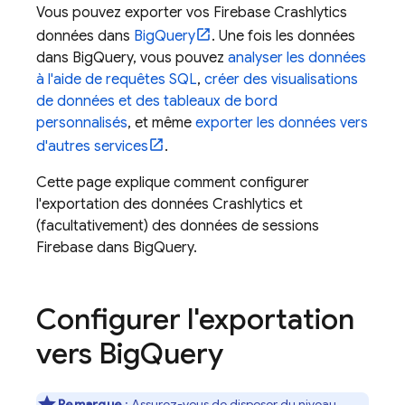
Vous pouvez exporter vos
Firebase Crashlytics
données dans
BigQuery
. Une fois les données
dans
BigQuery
, vous pouvez
analyser les données
à l'aide de requêtes SQL
,
créer des visualisations
de données et des tableaux de bord
personnalisés
, et même
exporter les données vers
d'autres services
.
Cette page explique comment configurer
l'exportation des données
Crashlytics
et
(facultativement) des données de sessions
Firebase dans
BigQuery
.
Configurer l'exportation
vers
Big
Query
Remarque
: Assurez-vous de disposer du
niveau