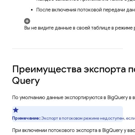
После включения потоковой передачи данн
Вы не видите данные в своей таблице в режиме
Преимущества экспорта п
Query
По умолчанию данные экспортируются в
BigQuery
в 
Примечание:
Экспорт в потоковом режиме недоступен, если
При включении потокового экспорта в
BigQuery
у ва