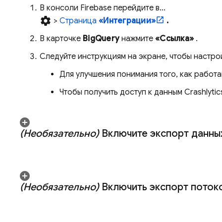
В консоли
Firebase
перейдите в...
settings
>
Страница
«Интеграции»
.
В карточке
BigQuery
нажмите
«Ссылка»
.
Следуйте инструкциям на экране, чтобы настро
Для улучшения понимания того, как работ
Чтобы получить доступ к данным
Crashlytic
(Необязательно)
Включите экспорт данных
(Необязательно)
Включить экспорт поток