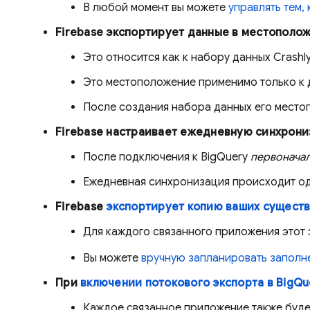
В любой момент вы можете
управлять тем,
Firebase экспортирует данные в местополож
Это относится как к набору данных
Crashly
Это местоположение применимо только к 
После создания набора данных его местоп
Firebase настраивает ежедневную синхрони
После подключения к
BigQuery
первонача
Ежедневная синхронизация происходит оди
Firebase
экспортирует копию ваших сущест
Для каждого связанного приложения этот
Вы можете
вручную запланировать заполн
При
включении потокового экспорта в
BigQu
Каждое связанное приложение также буде