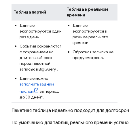
Таблица в реальном
Таблица партий
времени
Данные
Данные
экспортируются один
экспортируются в
раз в день.
режиме реального
времени.
События сохраняются
с сохранением на
Обратная засыпка не
длительный срок
предусмотрена.
перед пакетной
записью в
BigQuery
.
Данные можно
заполнить задним
числом
за период
до 30 дней*.
Пакетная таблица идеально подходит для долгосрочн
По умолчанию для таблиц реального времени установл