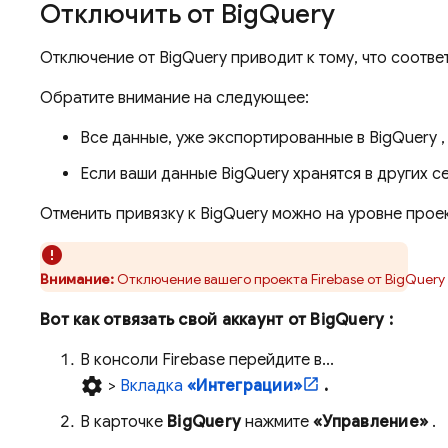
Отключить от
Big
Query
Отключение от
BigQuery
приводит к тому, что соотв
Обратите внимание на следующее:
Все данные, уже экспортированные в
BigQuery
,
Если ваши данные
BigQuery
хранятся в других с
Отменить привязку к
BigQuery
можно на уровне проек
Внимание:
Отключение вашего проекта Firebase от
BigQuery
Вот как отвязать свой аккаунт от
BigQuery
:
В консоли
Firebase
перейдите в...
settings
>
Вкладка
«Интеграции»
.
В карточке
BigQuery
нажмите
«Управление»
.