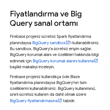
Fiyatlandırma ve
Big
Query
sanal ortamı
Firebase projeniz ücretsiz Spark fiyatlandırma
planındaysa
BigQuery
sandbox
'ı kullanabilirsiniz.
Bu sandbox,
BigQuery
'a ücretsiz erişim sağlar.
BigQuery
korumalı alanı ve özellikleri hakkında bilgi
edinmek için
BigQuery
korumalı alanını kullanma
başlıklı makaleyi inceleyin.
Firebase projeniz kullandıkça öde Blaze
fiyatlandırma planındaysa
BigQuery
'nın tüm
özelliklerini kullanabilirsiniz.
BigQuery
kullanımınız,
sınırlı ücretsiz kullanım da dahil olmak üzere
BigQuery
fiyatlandırmasına
tabidir.