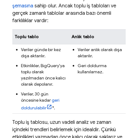
şemasına
sahip olur. Ancak toplu iş tabloları ve
gerçek zamanlı tablolar arasında bazı önemli
farklılıklar vardır:
Toplu tablo
Anlık tablo
Veriler günde bir kez
Veriler anlık olarak dışa
dışa aktarılır.
aktarılır.
Etkinlikler,
BigQuery
'ya
Geri doldurma
toplu olarak
kullanılamaz.
yazılmadan önce kalıcı
olarak depolanır.
Veriler, 30 gün
öncesine kadar
geri
doldurulabilir
*.
Toplu iş tablosu, uzun vadeli analiz ve zaman
içindeki trendleri belirlemek için idealdir. Çünkü
etkinlikleri yazmadan önce kalıcı olarak saklarız ve