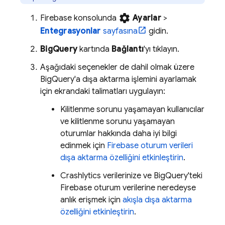
settings
Firebase
konsolunda
Ayarlar
>
Entegrasyonlar
sayfasına
gidin.
BigQuery
kartında
Bağlantı
'yı tıklayın.
Aşağıdaki seçenekler de dahil olmak üzere
BigQuery
'a dışa aktarma işlemini ayarlamak
için ekrandaki talimatları uygulayın:
Kilitlenme sorunu yaşamayan kullanıcılar
ve kilitlenme sorunu yaşamayan
oturumlar hakkında daha iyi bilgi
edinmek için
Firebase oturum verileri
dışa aktarma özelliğini etkinleştirin
.
Crashlytics
verilerinize ve
BigQuery
'teki
Firebase oturum verilerine neredeyse
anlık erişmek için
akışla dışa aktarma
özelliğini etkinleştirin
.