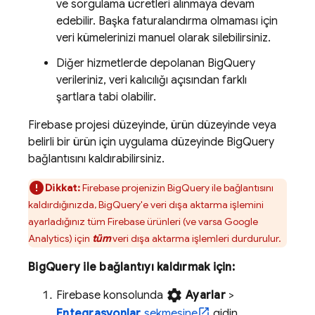
ve sorgulama ücretleri alınmaya devam
edebilir. Başka faturalandırma olmaması için
veri kümelerinizi manuel olarak silebilirsiniz.
Diğer hizmetlerde depolanan
BigQuery
verileriniz, veri kalıcılığı açısından farklı
şartlara tabi olabilir.
Firebase projesi düzeyinde, ürün düzeyinde veya
belirli bir ürün için uygulama düzeyinde
BigQuery
bağlantısını kaldırabilirsiniz.
Dikkat:
Firebase projenizin
BigQuery
ile bağlantısını
kaldırdığınızda,
BigQuery
'e veri dışa aktarma işlemini
ayarladığınız tüm Firebase ürünleri (ve varsa
Google
Analytics
) için
tüm
veri dışa aktarma işlemleri durdurulur.
BigQuery
ile bağlantıyı kaldırmak için:
settings
Firebase
konsolunda
Ayarlar
>
Entegrasyonlar
sekmesine
gidin.