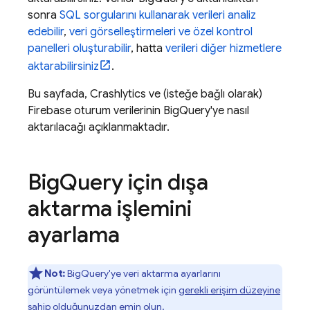
sonra
SQL sorgularını kullanarak verileri analiz
edebilir
,
veri görselleştirmeleri ve özel kontrol
panelleri oluşturabilir
, hatta
verileri diğer hizmetlere
aktarabilirsiniz
.
Bu sayfada,
Crashlytics
ve (isteğe bağlı olarak)
Firebase oturum verilerinin
BigQuery
'ye nasıl
aktarılacağı açıklanmaktadır.
Big
Query
için dışa
aktarma işlemini
ayarlama
Not:
BigQuery
'ye veri aktarma ayarlarını
görüntülemek veya yönetmek için
gerekli erişim düzeyine
sahip olduğunuzdan emin olun.