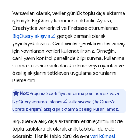
Varsayılan olarak, veriler günlük toplu dışa aktarma
işlemiyle
BigQuery
konumuna aktarılır. Ayrıca,
Crashlytics
verilerinizi ve Firebase oturumlarınızı
BigQuery
akışıyla
gerçek zamanlı olarak
yayınlayabilirsiniz. Canlı veriler gerektiren her amaç
için yayınlanan verileri kullanabilirsiniz. Örneğin,
canlı yayın kontrol panelinde bilgi sunma, kullanıma
sunma sürecini canlı olarak izleme veya uyarıları ve
özel iş akışlarını tetikleyen uygulama sorunlarını
izleme gibi.
Not:
Projeniz Spark fiyatlandırma planındaysa veya
BigQuery
korumalı alanını
kullanıyorsa (
BigQuery
'a
ücretsiz erişim) akış dışa aktarma özelliği kullanılamaz.
BigQuery
'a akış dışa aktarımını etkinleştirdiğinizde
toplu tablolara ek olarak anlık tablolar da elde
edersiniz. Her iki tablo türü de aynı
veri kümesi