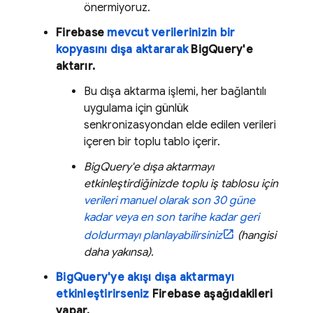
önermiyoruz.
Firebase
mevcut verilerinizin bir
kopyasını dışa aktararak
BigQuery
'e
aktarır.
Bu dışa aktarma işlemi, her bağlantılı
uygulama için günlük
senkronizasyondan elde edilen verileri
içeren bir toplu tablo içerir.
BigQuery
'e dışa aktarmayı
etkinleştirdiğinizde toplu iş tablosu için
verileri manuel olarak son 30 güne
kadar veya en son tarihe kadar geri
doldurmayı planlayabilirsiniz
(hangisi
daha yakınsa).
BigQuery
'ye akışı dışa aktarmayı
etkinleştirirseniz
Firebase aşağıdakileri
yapar.