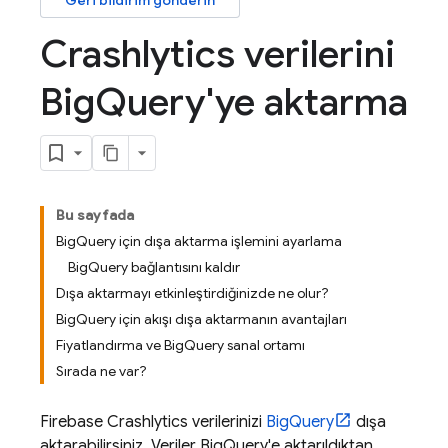
Geri bildirim gönderin
Crashlytics verilerini
Big
Query'ye aktarma
Bu sayfada
BigQuery için dışa aktarma işlemini ayarlama
BigQuery bağlantısını kaldır
Dışa aktarmayı etkinleştirdiğinizde ne olur?
BigQuery için akışı dışa aktarmanın avantajları
Fiyatlandırma ve BigQuery sanal ortamı
Sırada ne var?
Firebase Crashlytics
verilerinizi
BigQuery
dışa
aktarabilirsiniz. Veriler
BigQuery
'e aktarıldıktan