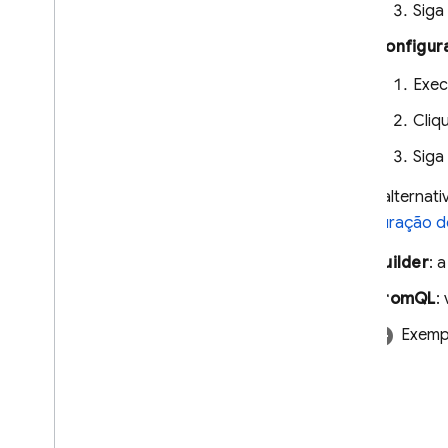
notificação
Siga
Esquema de registro
Configur
Solução de problemas e
Exec
perguntas frequentes
Como testar a implementação
Cliq
Receber relatórios de erros
legíveis
Siga
Solução de problemas e
Como alternativ
perguntas frequentes sobre as
configurações
configuração de
Builder
: 
Performance Monitoring
PromQL
:
ITERAR
Exemp
Remote Config
A
/
B Testing
ENGAJAMENTO