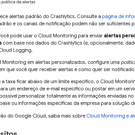
política de alertas
rece alertas padrão do
Crashlytics
. Consulte a
página de info
adrão e os canais de notificação podem não ser suficientes 
você pode usar o
Cloud Monitoring
para enviar
alertas pers
s
com base nos dados do
Crashlytics
(e, opcionalmente, dad
Cloud Logging
.
 Monitoring
em alertas personalizados, configure uma
polític
em que você quer receber alertas e como quer ser notificado
 a taxa ficar abaixo de um limite específico, o
Cloud Monitori
ara um endereço de e-mail específico ou postar em um serviç
possível personalizar totalmente as informações enviadas no al
ebase
ou informações específicas da empresa para solução d
ção do
Google Cloud
, saiba mais sobre
Cloud Monitoring
e al
sitos