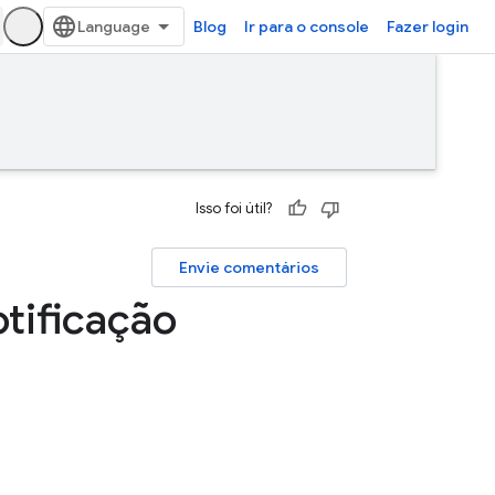
Blog
Ir para o console
Fazer login
Isso foi útil?
Envie comentários
otificação