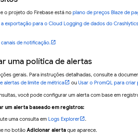
se o projeto do Firebase está no
plano de preços Blaze de p
 a exportação para o
Cloud Logging
de dados do
Crashlytic
canais de notificação.
r uma política de alertas
ruções gerais. Para instruções detalhadas, consulte a docum
de alertas de limite de métrica
ou
Usar o PromQL para criar p
nsultas, você pode configurar um alerta com base em regist
r um alerta baseado em registros:
ute uma consulta em
Logs Explorer
.
ue no botão
Adicionar alerta
que aparece.