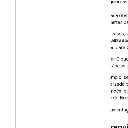
Configurar uma 
Crashlytics
O Firebase ofe
Introdução
esses alertas p
Começar
Personalizar relatórios de erros
Nesses casos, 
personalizado
Assistência de IA
exportou para
Visão geral das opções
Insights de IA no painel
Para usar
Cloud
Assistência de IA via MCP
circunstâncias 
Dados e relatórios no painel
Por exemplo, se
Monitorar a versão mais recente
personalizada p
Entenda as métricas sem falhas
Jira. Também é 
Depurar ANRs em apps Android
console do
Fir
Filtrar eventos por faixa do Play
Na documenta
Alertas
Visão geral das opções
Pré-requi