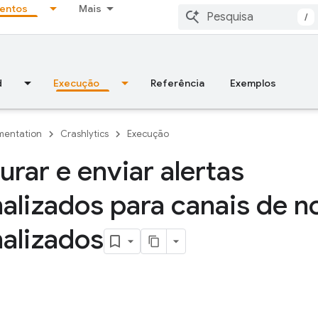
entos
Mais
/
d
Execução
Referência
Exemplos
entation
Crashlytics
Execução
urar e enviar alertas
alizados para canais de n
alizados