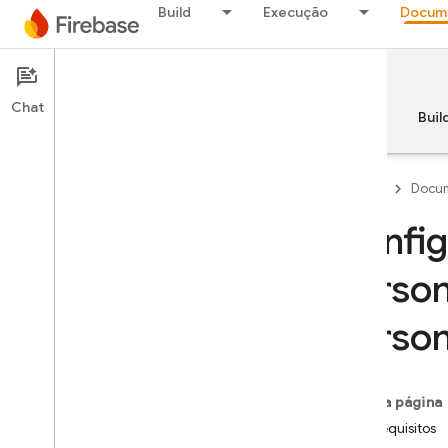
Build
Execução
Docum
Documentation
Crashlytics
Chat
Visão geral
Princípios básicos
AI
Buil
Firebase
Docum
Config
Visão geral
person
RELEASE
person
Test Lab
App Distribution
Nesta página
Pré-requisitos
MONITORAMENTO