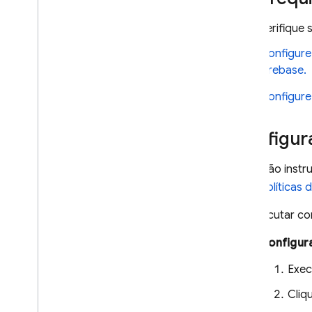
Alertas por e-mail ou no console
Integrações básicas com Slack
,
Verifique 
Jira e Pager
Duty
Configure
Alertas personalizados e
canais de notificação
Firebase.
Exportação e análise de
Configure 
dados
Visão geral das opções
Configura
Big
Query
Cloud Logging
Estas são inst
Configurar exportação
Criar políticas 
O que você pode fazer com os
dados?
Ao executar co
Filtragem e métricas com base
em registros
Configura
Criação de painéis
Exec
personalizados
Configurar alertas
Cliq
personalizados e canais de