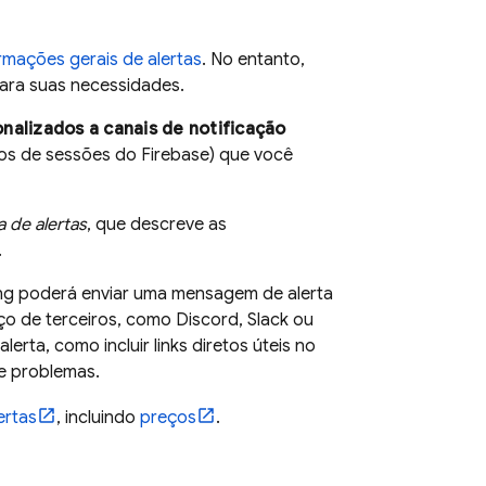
rmações gerais de alertas
. No entanto,
para suas necessidades.
onalizados a canais de notificação
os de sessões do Firebase) que você
a de alertas
, que descreve as
.
ng
poderá enviar uma mensagem de alerta
o de terceiros, como Discord, Slack ou
erta, como incluir links diretos úteis no
e problemas.
ertas
, incluindo
preços
.