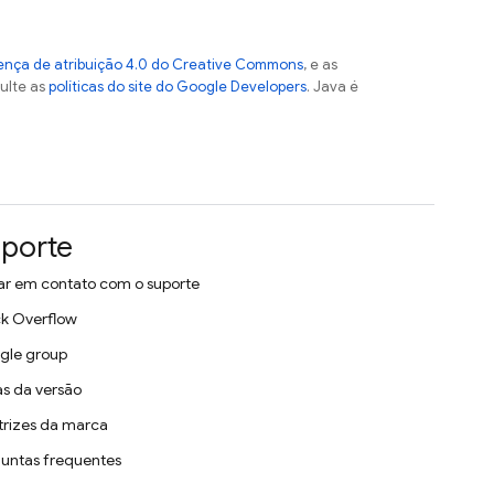
ença de atribuição 4.0 do Creative Commons
, e as
sulte as
políticas do site do Google Developers
. Java é
porte
ar em contato com o suporte
k Overflow
gle group
s da versão
trizes da marca
untas frequentes