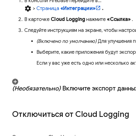
В консоли
Firebase
перейдите в...
settings
>
Страница
«Интеграции»
.
В карточке
Cloud Logging
нажмите
«Ссылка»
.
Следуйте инструкциям на экране, чтобы настро
(Включено по умолчанию)
Для улучшения п
Выберите, какие приложения будут экспор
Если у вас уже есть одно или несколько 
(Необязательно)
Включите экспорт данных
Отключиться от
Cloud Logging