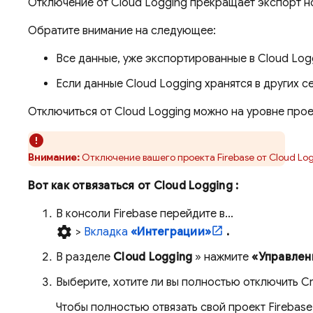
Отключение от
Cloud Logging
прекращает экспорт н
Обратите внимание на следующее:
Все данные, уже экспортированные в
Cloud Log
Если данные
Cloud Logging
хранятся в других с
Отключиться от
Cloud Logging
можно на уровне проек
Внимание:
Отключение вашего проекта Firebase от
Cloud Lo
Вот как отвязаться от
Cloud Logging
:
В консоли
Firebase
перейдите в...
settings
>
Вкладка
«Интеграции»
.
В разделе
Cloud Logging
» нажмите
«Управлен
Выберите, хотите ли вы полностью отключить
Cr
Чтобы полностью отвязать свой проект Firebase