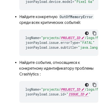
jsonPayload
.
device
.
model
=
"Pixel 6a"
Найдите конкретную
OutOfMemoryError
среди всех критических событий:
logName
=
"projects/
PROJECT_ID
/logs/fireba
jsonPayload
.
issue
.
errorType
=
"FATAL"
jsonPayload
.
issue
.
subtitle
=
"java.lang.OutO
Найдите события, относящиеся к
конкретному идентификатору проблемы
Crashlytics
:
logName
=
"projects/
PROJECT_ID
/logs/fireba
jsonPayload
.
issue
.
id
=
"
ISSUE_ID
"