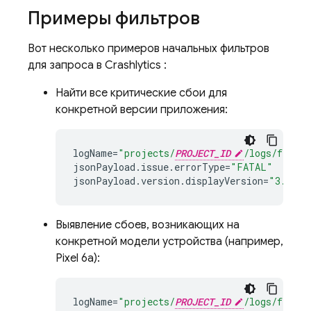
Примеры фильтров
Вот несколько примеров начальных фильтров
для запроса в
Crashlytics
:
Найти все критические сбои для
конкретной версии приложения:
logName
=
"projects/
PROJECT_ID
/logs/fireba
jsonPayload
.
issue
.
errorType
=
"FATAL"
jsonPayload
.
version
.
displayVersion
=
"3.2.0"
Выявление сбоев, возникающих на
конкретной модели устройства (например,
Pixel 6a):
logName
=
"projects/
PROJECT_ID
/logs/fireba