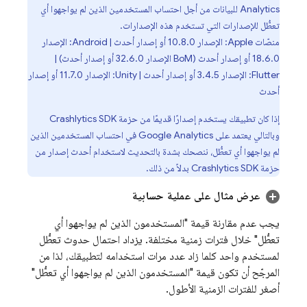
Analytics
للبيانات من أجل احتساب المستخدمين الذين لم يواجهوا أي
تعطُّل للإصدارات التي تستخدم هذه الإصدارات.
منصّات Apple: الإصدار 10.8.0 أو إصدار أحدث | Android: الإصدار
18.6.0 أو إصدار أحدث (
BoM
الإصدار 32.6.0 أو إصدار أحدث) |
Flutter: الإصدار 3.4.5 أو إصدار أحدث | Unity: الإصدار 11.7.0 أو إصدار
أحدث
إذا كان تطبيقك يستخدم إصدارًا قديمًا من حزمة
SDK
Crashlytics
وبالتالي يعتمد على
Google Analytics
في احتساب المستخدمين الذين
لم يواجهوا أي تعطُّل، ننصحك بشدة بالتحديث لاستخدام أحدث إصدار من
حزمة
SDK بدلاً من ذلك.
Crashlytics
عرض مثال على عملية حسابية
يجب عدم مقارنة قيمة "المستخدمون الذين لم يواجهوا أي
تعطُّل" خلال فترات زمنية مختلفة. يزداد احتمال حدوث تعطُّل
لمستخدم واحد كلما زاد عدد مرات استخدامه لتطبيقك، لذا من
المرجّح أن تكون قيمة "المستخدمون الذين لم يواجهوا أي تعطُّل"
أصغر للفترات الزمنية الأطول.