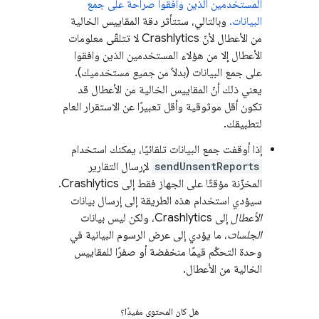
المستخدمين الذين وافقوا صراحةً على جمع
البيانات.
وبالتالي، ستتأثر دقة المقاييس الخالية
من الأعطال لأنّ
Crashlytics
لا تتلقّى معلومات
الأعطال إلا من هؤلاء المستخدمين الذين وافقوا
على جمع البيانات (بدلاً من
جميع
مستخدميك).
يعني ذلك أنّ المقاييس الخالية من الأعطال قد
تكون أقل موثوقية وأقل تعبيرًا عن الاستقرار العام
لتطبيقك.
إذا أوقفت جمع البيانات تلقائيًا، يمكنك استخدام
sendUnsentReports
لإرسال التقارير
المخزّنة مؤقتًا على الجهاز فقط إلى
Crashlytics
.
سيؤدي استخدام هذه الطريقة إلى إرسال بيانات
الأعطال
إلى
Crashlytics
، ولكن ليس بيانات
الجلسات
، ما يؤدي إلى عرض الرسوم البيانية في
وحدة التحكّم قيمًا منخفضة أو صفرًا للمقاييس
الخالية من الأعطال.
هل كان المحتوى مفيدًا؟