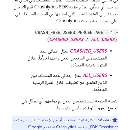
في ما يلي صيغة احتساب النسبة المئوية للمستخدمين الذين لم
يواجهوا أي تعطُّل. تقدّم حزمة
Crashlytics
SDK قيم الإدخال،
وتستند إلى الفترة الزمنية التي اخترتها من القائمة المنسدلة في
أعلى يسار لوحة بيانات
Crashlytics
.
CRASH_FREE_USERS_PERCENTAGE = 1 -
(
CRASHED_USERS
/
ALL_USERS
)
CRASHED_USERS
يمثّل إجمالي عدد
المستخدمين الفريدين الذين واجهوا تعطُّلًا خلال
الفترة الزمنية المحدّدة.
ALL_USERS
يمثّل إجمالي عدد المستخدمين
الذين تفاعلوا مع تطبيقك خلال الفترة الزمنية
المحدّدة.
النسبة المئوية للمستخدمين الذين لم يواجهوا أي تعطُّل هي
تجميع بمرور الوقت
، وليس متوسطًا.
ملاحظة
: إذا كان تطبيقك يستخدم أيًا من الإصدارات التالية من حزمة
Crashlytics
SDK
، لن تعود
Crashlytics
تستخدم
Google