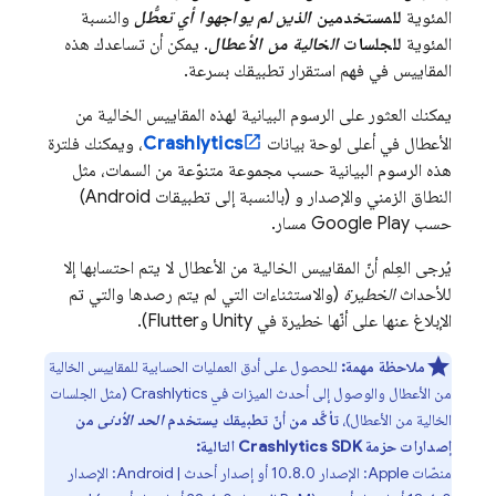
المئوية
للمستخدمين
الذين لم يواجهوا أي تعطُّل
والنسبة
المئوية
للجلسات
الخالية من الأعطال
. يمكن أن تساعدك هذه
المقاييس في فهم استقرار تطبيقك بسرعة.
يمكنك العثور على الرسوم البيانية لهذه المقاييس الخالية من
الأعطال في أعلى لوحة بيانات
Crashlytics
، ويمكنك فلترة
هذه الرسوم البيانية حسب مجموعة متنوّعة من السمات، مثل
النطاق الزمني والإصدار و (بالنسبة إلى تطبيقات Android)
حسب
Google Play
مسار.
يُرجى العِلم أنّ المقاييس الخالية من الأعطال لا يتم احتسابها إلا
للأحداث
الخطيرة
(والاستثناءات التي لم يتم رصدها والتي تم
الإبلاغ عنها على أنّها خطيرة في Unity وFlutter).
ملاحظة مهمة:
للحصول على أدق العمليات الحسابية للمقاييس الخالية
من الأعطال والوصول إلى أحدث الميزات في
Crashlytics
(مثل الجلسات
الخالية من الأعطال)،
تأكَّد من أنّ تطبيقك يستخدم
الحد الأدنى
من
إصدارات حزمة
SDK التالية:
Crashlytics
منصّات Apple: الإصدار 10.8.0 أو إصدار أحدث | Android: الإصدار