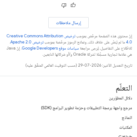
إرسال ملاحظات
إنّ محتوى هذه الصفحة مرخّص بموجب
ترخيص Creative Commons Attribution
4.0‏
ما لم يُنصّ على خلاف ذلك، ونماذج الرموز مرخّصة بموجب
ترخيص Apache 2.0‏
.
للاطّلاع على التفاصيل، يُرجى مراجعة
سياسات موقع Google Developers‏
. إنّ Java
هي علامة تجارية مسجَّلة لشركة Oracle و/أو شركائها التابعين.
تاريخ التعديل الأخير: 2026-07-29 (حسب التوقيت العالمي المتفَّق عليه)
التعلّم
دلائل المطوّرين
مرجع واجهة برمجة التطبيقات وحزمة تطوير البرامج (SDK)
النماذج
المكتبات