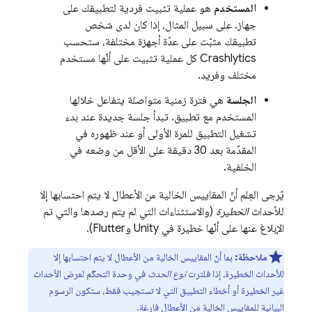
المستخدم
هو عملية تثبيت فردية لتطبيقك على
جهاز. على سبيل المثال، إذا كان لدى شخص
تطبيقك مثبّت على عدّة أجهزة مختلفة، ستحسب
Crashlytics
كل عملية تثبيت على أنّها مستخدم
مختلف وفريد.
الجلسة
هي فترة زمنية متواصلة يتفاعل خلالها
المستخدم مع تطبيق. تبدأ جلسة جديدة عند بدء
تشغيل التطبيق للمرة الأولى أو عند ظهوره في
المقدّمة بعد 30 دقيقة على الأقل من وضعه في
الخلفية.
يُرجى العِلم أنّ المقاييس الخالية من الأعطال لا يتم احتسابها إلا
للأحداث
الخطيرة
(والاستثناءات التي لم يتم رصدها والتي تم
الإبلاغ عنها على أنّها خطيرة في Unity وFlutter).
ملاحظة:
بما أنّ المقاييس الخالية من الأعطال لا يتم احتسابها إلا
للأحداث الخطيرة، إذا فلترت
نوع الحدث
في وحدة التحكّم لعرض الأحداث
غير الخطيرة أو أخطاء التطبيق التي لا تستجيب فقط، ستكون الرسوم
البيانية للمقاييس الخالية من الأعطال فارغة.