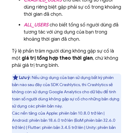
CRASHED_USERS
cho biết tổng số người
dùng riêng biệt gặp phải sự cố trong khoảng
thời gian đã chọn.
ALL_USERS
cho biết tổng số người dùng đã
tương tác với ứng dụng của bạn trong
khoảng thời gian đã chọn.
Tỷ lệ phần trăm người dùng không gặp sự cố là
một
giá trị tổng hợp theo thời gian
, chứ không
phải giá trị trung bình.
Lưu ý
: Nếu ứng dụng của bạn sử dụng bất kỳ phiên
bản nào sau đây của SDK
Crashlytics
, thì
Crashlytics
sẽ
không còn sử dụng
Google Analytics
cho dữ liệu để tính
toán số người dùng không gặp sự cố cho những bản dựng
sử dụng các phiên bản này.
Các nền tảng của Apple: phiên bản 10.8.0 trở lên |
Android: phiên bản 18.6.0 trở lên (
BoM
phiên bản 32.6.0
trở lên) | Flutter: phiên bản 3.4.5 trở lên | Unity: phiên bản