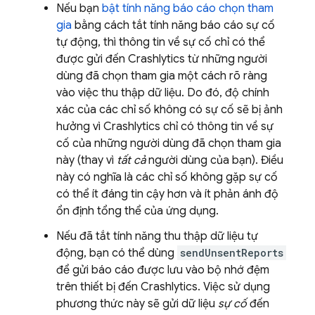
Nếu bạn
bật tính năng báo cáo chọn tham
gia
bằng cách tắt tính năng báo cáo sự cố
tự động, thì thông tin về sự cố chỉ có thể
được gửi đến
Crashlytics
từ những người
dùng đã chọn tham gia một cách rõ ràng
vào việc thu thập dữ liệu. Do đó, độ chính
xác của các chỉ số không có sự cố sẽ bị ảnh
hưởng vì
Crashlytics
chỉ có thông tin về sự
cố của những người dùng đã chọn tham gia
này (thay vì
tất cả
người dùng của bạn). Điều
này có nghĩa là các chỉ số không gặp sự cố
có thể ít đáng tin cậy hơn và ít phản ánh độ
ổn định tổng thể của ứng dụng.
Nếu đã tắt tính năng thu thập dữ liệu tự
động, bạn có thể dùng
sendUnsentReports
để gửi báo cáo được lưu vào bộ nhớ đệm
trên thiết bị đến
Crashlytics
. Việc sử dụng
phương thức này sẽ gửi dữ liệu
sự cố
đến