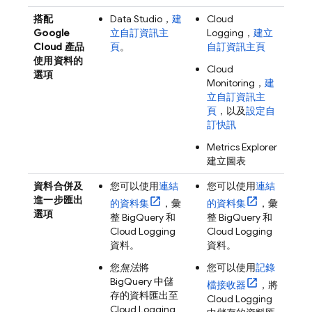
搭配
Data Studio
，
建
Cloud
Google
立自訂資訊主
Logging
，
建立
Cloud
產品
頁
。
自訂資訊主頁
使用資料的
Cloud
選項
Monitoring
，
建
立自訂資訊主
頁
，以及
設定自
訂快訊
Metrics Explorer
建立圖表
資料合併及
您可以使用
連結
您可以使用
連結
進一步匯出
的資料集
，彙
的資料集
，彙
選項
整
BigQuery
和
整
BigQuery
和
Cloud Logging
Cloud Logging
資料。
資料。
您
無法
將
您可以使用
記錄
BigQuery
中儲
檔接收器
，將
存的資料匯出至
Cloud Logging
Cloud Logging