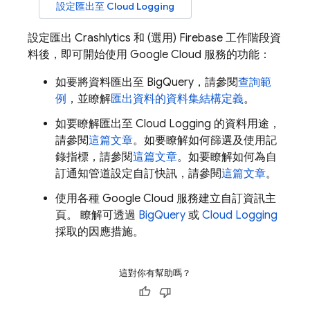
設定匯出至
Cloud Logging
設定匯出
Crashlytics
和 (選用) Firebase 工作階段資
料後，即可開始使用
Google Cloud
服務的功能：
如要將資料匯出至
BigQuery
，請參閱
查詢範
例
，並瞭解
匯出資料的資料集結構定義
。
如要瞭解匯出至
Cloud Logging
的資料用途，
請參閱
這篇文章
。如要瞭解如何篩選及使用記
錄指標，請參閱
這篇文章
。如要瞭解如何為自
訂通知管道設定自訂快訊，請參閱
這篇文章
。
使用各種
Google Cloud
服務建立自訂資訊主
頁。 瞭解可透過
BigQuery
或
Cloud Logging
採取的因應措施。
這對你有幫助嗎？