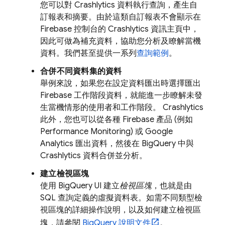
您可以對
Crashlytics
資料執行查詢，產生自
訂報表和摘要。由於這類自訂報表不會顯示在
Firebase
控制台的
Crashlytics
資訊主頁中，
因此可做為補充資料，協助您分析及瞭解當機
資料。我們甚至提供一系列
查詢範例
。
合併不同資料集的資料
舉例來說，如果您在設定資料匯出時選擇匯出
Firebase 工作階段資料，就能進一步瞭解未發
生當機情形的使用者和工作階段。
Crashlytics
此外，您也可以從各種 Firebase 產品 (例如
Performance Monitoring
) 或
Google
Analytics
匯出資料，然後在
BigQuery
中與
Crashlytics
資料合併並分析。
建立檢視區塊
使用
BigQuery
UI 建立
檢視區塊
，也就是由
SQL 查詢定義的虛擬資料表。如需不同類型檢
視區塊的詳細操作說明，以及如何建立檢視區
塊，請參閱
BigQuery
說明文件
。