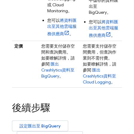
中儲存的資料匯
或
Cloud
出至
Monitoring
。
BigQuery
。
您可以
將資料匯
您可以
將資料匯
出至其他雲端服
出至其他雲端服
務供應商
。
務供應商
。
定價
您需要支付儲存空
您需要支付儲存空
間和查詢費用。
間費用，但查詢作
如要瞭解詳情，請
業則不需付費。
參閱
匯出
如要瞭解詳情，請
Crashlytics
資料至
參閱
匯出
BigQuery
。
Crashlytics
資料至
Cloud Logging
。
後續步驟
設定匯出至
BigQuery