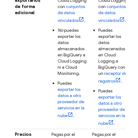
exportarlos
Cloud Logging
Cloud Logging
de forma
con
conjuntos
con
conjuntos
adicional
de datos
de datos
vinculados
.
vinculados
.
No
puedes
Puedes
exportar los
exportar los
datos
datos
almacenados
almacenados
en
BigQuery
a
en
Cloud
Cloud Logging
Logging
a
ni a
Cloud
BigQuery
con
Monitoring
.
un
receptor de
registros
.
Puedes
exportar los
Puedes
datos a otro
exportar los
proveedor de
datos a otro
servicios en la
proveedor de
nube
.
servicios en la
nube
.
Precios
Pagas por el
Pagas por el