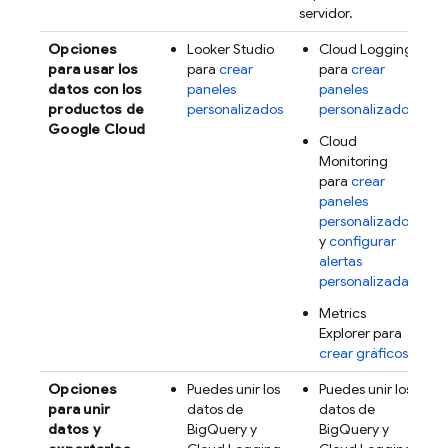
servidor.
Opciones
Looker
Studio
Cloud Logging
para usar los
para
crear
para
crear
datos con los
paneles
paneles
productos de
personalizados
personalizados
Google Cloud
Cloud
Monitoring
para
crear
paneles
personalizados
y
configurar
alertas
personalizadas
Metrics
Explorer
para
crear gráficos
Opciones
Puedes unir los
Puedes unir los
para unir
datos de
datos de
datos y
BigQuery
y
BigQuery
y