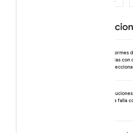
Cómo depurar errores de ANR en
iOS+
apps para Android
Filtrar eventos por pista de Play
Funcion
Alertas
Descripción general de las
opciones
Alertas por correo electrónico o
en la consola
Informes 
Integraciones básicas con Slack
,
fallas con
Jira y Pager
Duty
seleccion
Alertas personalizadas y
canales de notificación
Exportación y análisis de
Soluciones
datos
una falla 
Descripción general de las
opciones
Big
Query
Cloud Logging