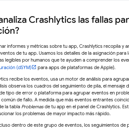
analiza
Crashlytics
las fallas par
ción?
ar informes y métricas sobre tu app,
Crashlytics
recopila y a
eventos de tu app. Usamos los detalles de la asignación para 
las legibles por humanos que te ayuden a comprender los ev
uración (dSYM)
para apps de plataformas de Apple).
tics
recibe los eventos, usa un motor de análisis para agrup
lisis observa los cuadros del seguimiento de pila, el mensaje 
 de tipo de error o plataforma para agrupar eventos en prob
 común de fallo. A medida que más eventos entrantes coinci
de la tabla
Problemas
de tu app en el panel de
Crashlytics
. Es
olucionar los problemas de mayor impacto más rápido.
cluso dentro de este grupo de eventos, los seguimientos de pi