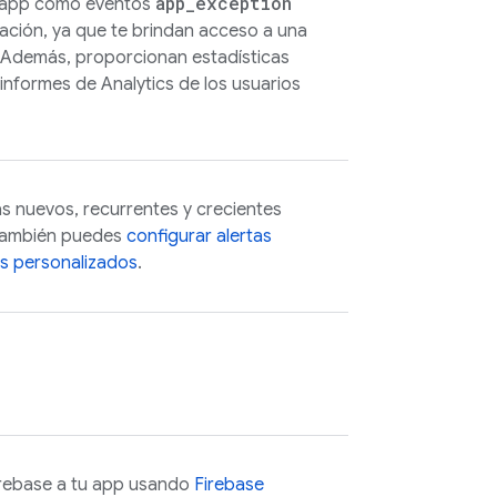
app
_
exception
u app como eventos
ración, ya que te brindan acceso a una
. Además, proporcionan estadísticas
r informes de
Analytics
de los usuarios
s nuevos, recurrentes y crecientes
 También puedes
configurar alertas
es personalizados
.
rebase a tu app usando
Firebase