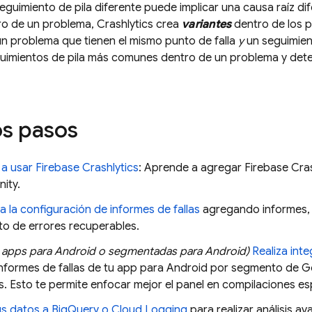
seguimiento de pila diferente puede implicar una causa raíz di
tro de un problema,
Crashlytics
crea
variantes
dentro de los 
n problema que tienen el mismo punto de falla
y
un seguimient
uimientos de pila más comunes dentro de un problema y determi
s pasos
 a usar
Firebase Crashlytics
: Aprende a agregar
Firebase Cras
nity.
a la configuración de informes de fallas
agregando informes, r
to de errores recuperables.
a apps para Android o segmentadas para Android)
Realiza int
s informes de fallas de tu app para Android por segmento de
G
s
. Esto te permite enfocar mejor el panel en compilaciones es
us datos a
BigQuery
o
Cloud Logging
para realizar análisis 