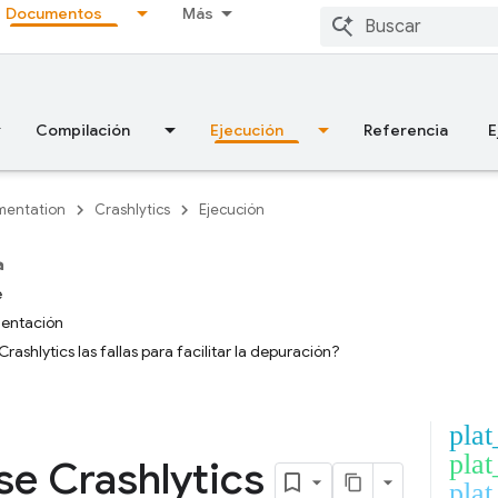
Documentos
Más
Compilación
Ejecución
Referencia
E
entation
Crashlytics
Ejecución
a
e
mentación
ashlytics las fallas para facilitar la depuración?
plat
plat
se Crashlytics
plat