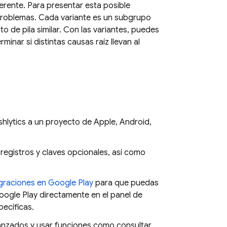
ferente. Para presentar esta posible
problemas. Cada variante es un subgrupo
o de pila similar. Con las variantes, puedes
nar si distintas causas raíz llevan al
hlytics
a un proyecto de Apple, Android,
egistros y claves opcionales, así como
egraciones en
Google Play
para que puedas
oogle Play
directamente en el panel de
pecíficas.
avanzados y usar funciones como consultar