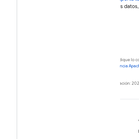
tus datos,
Salvo que se indique lo c
sujetos a la
licencia Apac
o sus afiliados.
Última actualización: 20
Más información
Guías para desarrolladores
Referencia de la API y el SDK