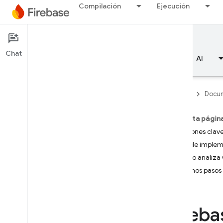
Compilación
Ejecución
Documentation
Crashlytics
Chat
Descripción general
Aspectos básicos
AI
Firebase
Docum
En esta págin
Descripción general
Funciones clav
Ruta de imple
RELEASE
¿Cómo analiza Cr
Próximos pasos
Test Lab
App Distribution
Fireba
SUPERVISIÓN