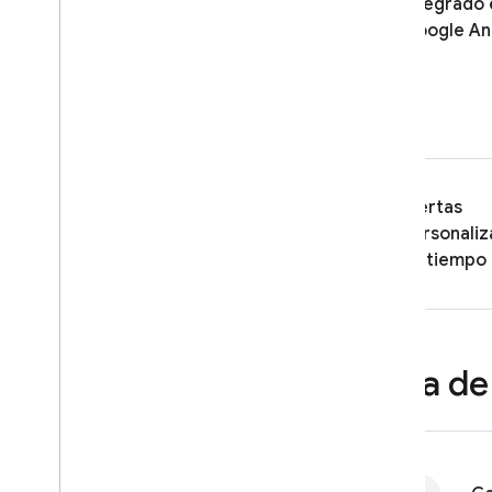
Solución de problemas y
Integrado 
preguntas frecuentes
Google Ana
Cómo probar tu implementación
Obtener informes de fallas
legibles
Solución de problemas y
preguntas frecuentes para la
configuración
Alertas
Performance Monitoring
personaliz
en tiempo 
ITERACIÓN
Remote Config
A
/
B Testing
Ruta de
PARTICIPAR
Analytics