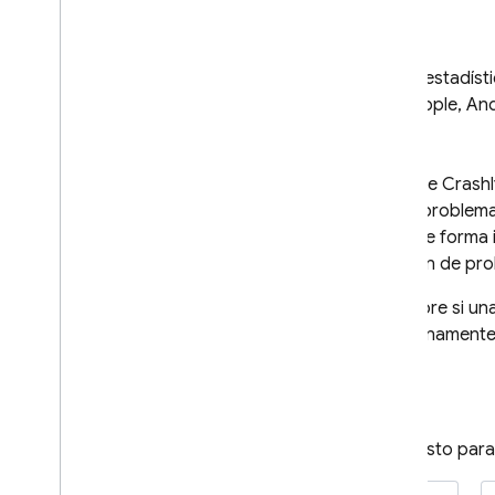
Crashlytics
Introducción
Obtén estadísti
Comenzar
para Apple, Andr
Personalizar los informes de
fallas
Asistencia de IA
Firebase Crashl
de los problemas
Descripción general de las
opciones
fallas de forma 
Estadísticas basadas en IA en el
solución de pr
panel
Descubre si una
Asistencia de IA a través de
MCP
repentinamente.
Datos e informes en el panel
Supervisar tu versión más
reciente
Información sobre las métricas
¿Todo listo par
sin fallas