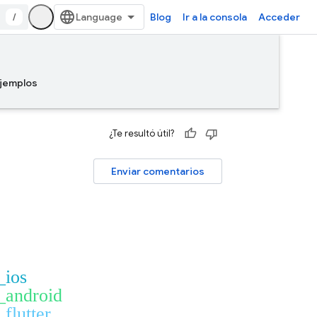
/
Blog
Ir a la consola
Acceder
jemplos
¿Te resultó útil?
Enviar comentarios
_ios
_android
_flutter