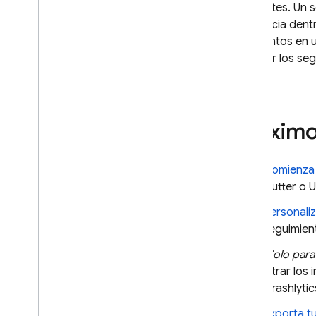
diferentes. Un 
diferencia den
de eventos en u
depurar los seg
error.
Próximo
Comienza
Flutter o U
Personaliz
seguimien
(Solo par
filtrar lo
Crashlytic
Exporta t