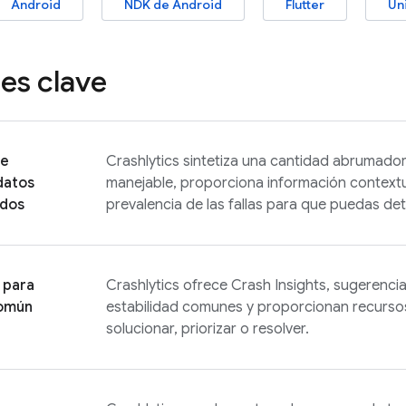
Android
NDK de Android
Flutter
Un
es clave
de
Crashlytics
sintetiza una cantidad abrumadora
 datos
manejable, proporciona información contextu
ados
prevalencia de las fallas para que puedas det
 para
Crashlytics
ofrece Crash Insights, sugerenci
común
estabilidad comunes y proporcionan recursos
solucionar, priorizar o resolver.