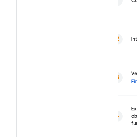
Co
Cloud Messaging
In-App Messaging
Google Ad
Mob
In
Google Ads
Dynamic Links
Ve
PRODUCTOS RELACIONADOS
Fi
Authentication
Extensions
Ex
ob
fu