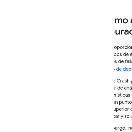
¿Cómo 
depura
Para proporcion
otros tipos de 
informes de fal
símbolo de dep
Cuando
Crashly
El motor de aná
características
tienen un punto
parte superior 
identificar y s
Sin embargo, in