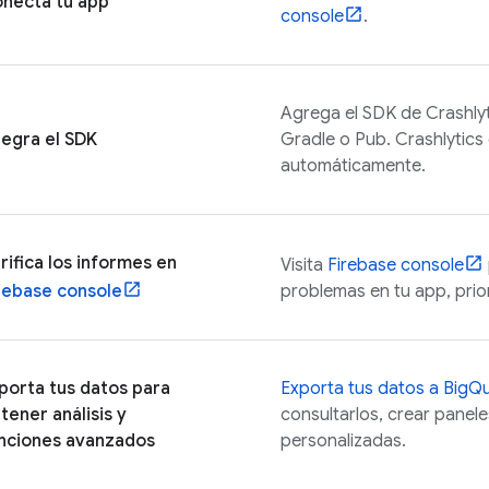
necta tu app
console
.
Agrega el SDK de
Crashly
tegra el SDK
Gradle o Pub.
Crashlytics
automáticamente.
rifica los informes en
Visita
Firebase
console
rebase
console
problemas en tu app, prior
porta tus datos para
Exporta tus datos a
BigQ
tener análisis y
consultarlos, crear panele
nciones avanzados
personalizadas.