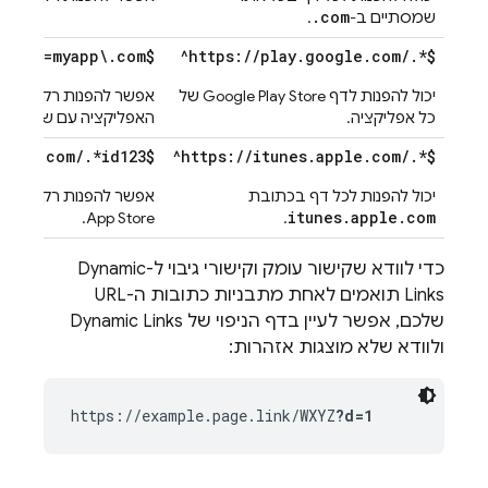
.com
שמסתיים ב-
.
/.*id=myapp\.com$
^https://play.google.com/.*$
יכול להפנות לדף
Store
Google Play
של
אפשר להפנות רק לדפים
כל אפליקציה.
האפליקציה עם שם החב
pple\.com/.*id123$
^https://itunes.apple.com/.*$
יכול להפנות לכל דף בכתובת
אפשר להפנות רק לדף 
itunes.apple.com
App Store.
.
כדי לוודא שקישור עומק וקישורי גיבוי ל-
Dynamic
Links
תואמים לאחת מתבניות כתובות ה-URL
שלכם, אפשר לעיין בדף הניפוי של
Dynamic Links
ולוודא שלא מוצגות אזהרות:
https://example.page.link/WXYZ
?d=1