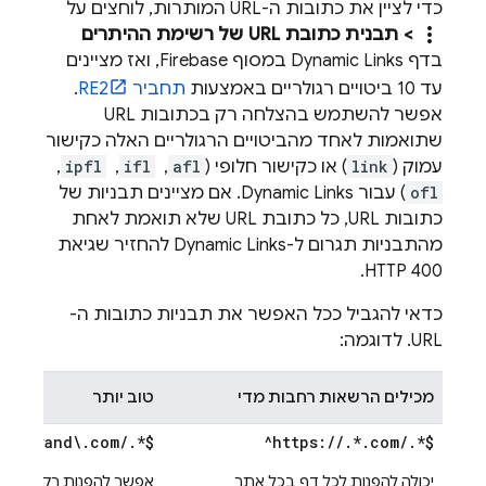
כדי לציין את כתובות ה-URL המותרות, לוחצים על
more_vert
> תבנית כתובת URL של רשימת ההיתרים
בדף
Dynamic Links
במסוף
Firebase
, ואז מציינים
עד 10 ביטויים רגולריים באמצעות
תחביר RE2
.
אפשר להשתמש בהצלחה רק בכתובות URL
שתואמות לאחד מהביטויים הרגולריים האלה כקישור
עמוק (
link
) או כקישור חלופי (
afl
, ‏
ifl
, ‏
ipfl
, ‏
ofl
) עבור
Dynamic Links
. אם מציינים תבניות של
כתובות URL, כל כתובת URL שלא תואמת לאחת
מהתבניות תגרום ל-
Dynamic Links
להחזיר שגיאת
HTTP 400.
כדאי להגביל ככל האפשר את תבניות כתובות ה-
URL. לדוגמה:
מכילים הרשאות רחבות מדי
טוב יותר
//mybrand\.com/.*$
^https://.*.com/.*$
יכולה להפנות לכל דף בכל אתר
אפשר להפנות רק לדפים 