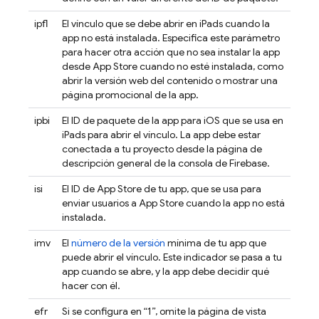
ipfl
El vínculo que se debe abrir en iPads cuando la
app no está instalada. Especifica este parámetro
para hacer otra acción que no sea instalar la app
desde App Store cuando no esté instalada, como
abrir la versión web del contenido o mostrar una
página promocional de la app.
ipbi
El ID de paquete de la app para iOS que se usa en
iPads para abrir el vínculo. La app debe estar
conectada a tu proyecto desde la página de
descripción general de la consola de
Firebase
.
isi
El ID de App Store de tu app, que se usa para
enviar usuarios a App Store cuando la app no está
instalada.
imv
El
número de la versión
mínima de tu app que
puede abrir el vínculo. Este indicador se pasa a tu
app cuando se abre, y la app debe decidir qué
hacer con él.
efr
Si se configura en “1”, omite la página de vista