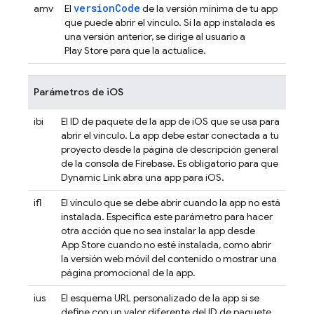
versionCode
amv
El
de la versión mínima de tu app
que puede abrir el vínculo. Si la app instalada es
una versión anterior, se dirige al usuario a
Play Store para que la actualice.
Parámetros de iOS
ibi
El ID de paquete de la app de iOS que se usa para
abrir el vínculo. La app debe estar conectada a tu
proyecto desde la página de descripción general
de la consola de
Firebase
. Es obligatorio para que
Dynamic Link
abra una app para iOS.
ifl
El vínculo que se debe abrir cuando la app no está
instalada. Especifica este parámetro para hacer
otra acción que no sea instalar la app desde
App Store cuando no esté instalada, como abrir
la versión web móvil del contenido o mostrar una
página promocional de la app.
ius
El esquema URL personalizado de la app si se
define con un valor diferente del ID de paquete.