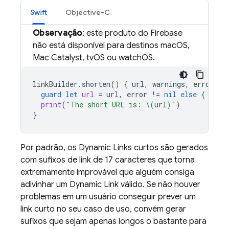
Swift
Objective-C
Observação
: este produto do Firebase
não está disponível para destinos macOS,
Mac Catalyst, tvOS ou watchOS.
linkBuilder
.
shorten
()
{
url
,
warnings
,
error
in
guard
let
url
=
url
,
error
!=
nil
else
{
retu
print
(
"The short URL is: 
\(
url
)
"
)
}
Por padrão, os
Dynamic Links
curtos são gerados
com sufixos de link de 17 caracteres que torna
extremamente improvável que alguém consiga
adivinhar um
Dynamic Link
válido. Se não houver
problemas em um usuário conseguir prever um
link curto no seu caso de uso, convém gerar
sufixos que sejam apenas longos o bastante para