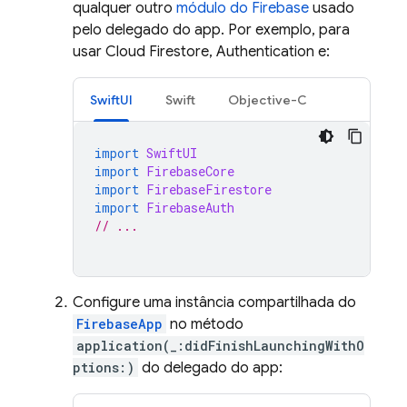
qualquer outro
módulo do Firebase
usado
pelo delegado do app. Por exemplo, para
usar
Cloud Firestore
,
Authentication
e:
SwiftUI
Swift
Objective-C
import
SwiftUI
import
FirebaseCore
import
FirebaseFirestore
import
FirebaseAuth
// ...
Configure uma instância compartilhada do
FirebaseApp
no método
application(_:didFinishLaunchingWithO
ptions:)
do delegado do app: