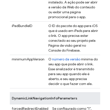
instalado. A ação pode ser abrir
a versão da Web do conteúdo
ou exibir uma página
promocional para o app.
iPadBundleID
O ID do pacote do app para iOS
que é usado em iPads para abrir
o link. O app precisa estar
conectado ao seu projeto pela
Página de visão geral no
Console do
Firebase
.
minimumAppVersion
O
número da versão
mínima do
seu app que pode abrir o link.
Esse sinalizador é transmitido
para seu app quando ele é
aberto, e seu app precisa
decidir o que fazer com ele.
DynamicLinkNavigationInfoParameters
forcedRedirectEnabled
Se configurado como "1",