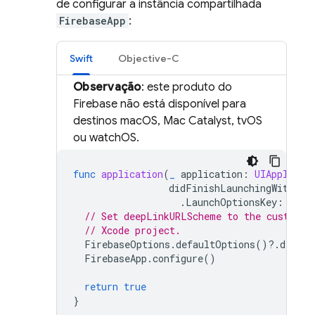
de configurar a instância compartilhada
FirebaseApp
:
Swift
Objective-C
Observação
: este produto do
Firebase não está disponível para
destinos macOS, Mac Catalyst, tvOS
ou watchOS.
func
application
(
_
application
:
UIApplicat
didFinishLaunchingWithOpt
.
LaunchOptionsKey
:
Any
]
// Set deepLinkURLScheme to the custom U
// Xcode project.
FirebaseOptions
.
defaultOptions
()?.
deepLi
FirebaseApp
.
configure
()
return
true
}