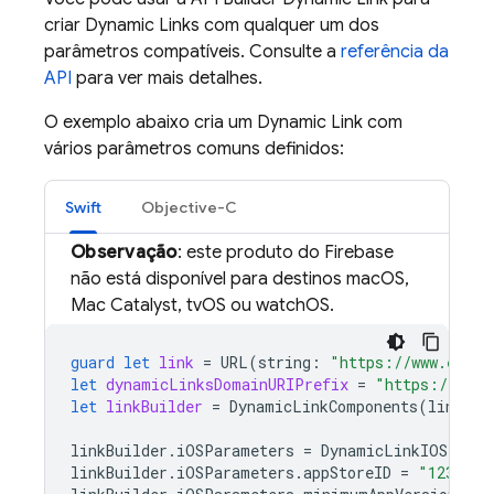
criar
Dynamic Links
com qualquer um dos
parâmetros compatíveis. Consulte a
referência da
API
para ver mais detalhes.
O exemplo abaixo cria um
Dynamic Link
com
vários parâmetros comuns definidos:
Swift
Objective-C
Observação
: este produto do Firebase
não está disponível para destinos macOS,
Mac Catalyst, tvOS ou watchOS.
guard
let
link
=
URL
(
string
:
"https://www.examp
let
dynamicLinksDomainURIPrefix
=
"https://exam
let
linkBuilder
=
DynamicLinkComponents
(
link
:
l
linkBuilder
.
iOSParameters
=
DynamicLinkIOSParam
linkBuilder
.
iOSParameters
.
appStoreID
=
"1234567