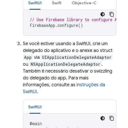
SwiftUI
Swift
Objective-C
// Use Firebase library to configure APIs
FirebaseApp
.
configure
()
Se você estiver usando a SwiftUI, crie um
delegado do aplicativo e o anexe ao struct
App
via
UIApplicationDelegateAdaptor
ou
NSApplicationDelegateAdaptor
.
Também é necessário desativar o swizzling
do delegado do app. Para mais
informações, consulte as
instruções da
SwiftUI
.
SwiftUI
@
main