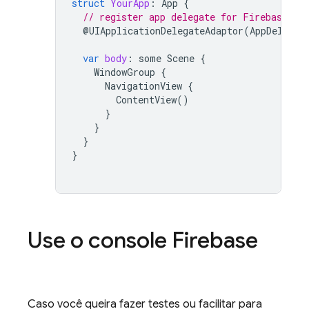
struct
YourApp
:
App
{
// register app delegate for Firebase se
@
UIApplicationDelegateAdaptor
(
AppDelegat
var
body
:
some
Scene
{
WindowGroup
{
NavigationView
{
ContentView
()
}
}
}
}
Use o console
Firebase
Caso você queira fazer testes ou facilitar para