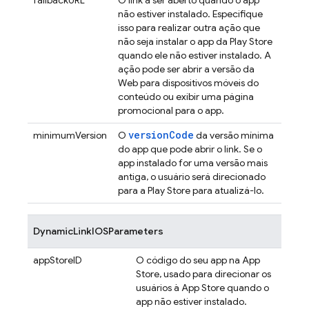
fallbackURL
O link a ser aberto quando o app
não estiver instalado. Especifique
isso para realizar outra ação que
não seja instalar o app da Play Store
quando ele não estiver instalado. A
ação pode ser abrir a versão da
Web para dispositivos móveis do
conteúdo ou exibir uma página
promocional para o app.
versionCode
minimumVersion
O
da versão mínima
do app que pode abrir o link. Se o
app instalado for uma versão mais
antiga, o usuário será direcionado
para a Play Store para atualizá-lo.
DynamicLinkIOSParameters
appStoreID
O código do seu app na App
Store, usado para direcionar os
usuários à App Store quando o
app não estiver instalado.