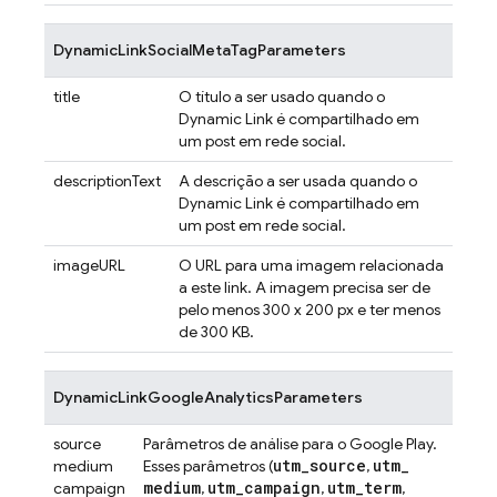
DynamicLinkSocialMetaTagParameters
title
O título a ser usado quando o
Dynamic Link
é compartilhado em
um post em rede social.
descriptionText
A descrição a ser usada quando o
Dynamic Link
é compartilhado em
um post em rede social.
imageURL
O URL para uma imagem relacionada
a este link. A imagem precisa ser de
pelo menos 300 x 200 px e ter menos
de 300 KB.
DynamicLinkGoogleAnalyticsParameters
source
Parâmetros de análise para o Google Play.
utm
_
source
utm
_
medium
Esses parâmetros (
,
medium
utm
_
campaign
utm
_
term
campaign
,
,
,