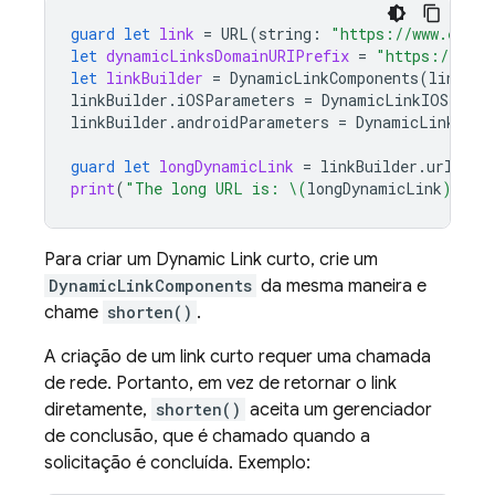
guard
let
link
=
URL
(
string
:
"https://www.examp
let
dynamicLinksDomainURIPrefix
=
"https://exam
let
linkBuilder
=
DynamicLinkComponents
(
link
:
l
linkBuilder
.
iOSParameters
=
DynamicLinkIOSParam
linkBuilder
.
androidParameters
=
DynamicLinkAndr
guard
let
longDynamicLink
=
linkBuilder
.
url
els
print
(
"The long URL is: 
\(
longDynamicLink
)
"
)
Para criar um
Dynamic Link
curto, crie um
DynamicLinkComponents
da mesma maneira e
chame
shorten()
.
A criação de um link curto requer uma chamada
de rede. Portanto, em vez de retornar o link
diretamente,
shorten()
aceita um gerenciador
de conclusão, que é chamado quando a
solicitação é concluída. Exemplo: