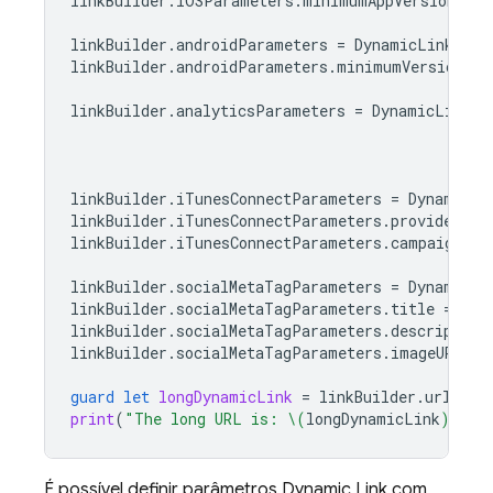
linkBuilder
.
iOSParameters
.
minimumAppVersion
=
"
linkBuilder
.
androidParameters
=
DynamicLinkAndr
linkBuilder
.
androidParameters
.
minimumVersion
=
linkBuilder
.
analyticsParameters
=
DynamicLinkGo
linkBuilder
.
iTunesConnectParameters
=
DynamicLi
linkBuilder
.
iTunesConnectParameters
.
providerTok
linkBuilder
.
iTunesConnectParameters
.
campaignTok
linkBuilder
.
socialMetaTagParameters
=
DynamicLi
linkBuilder
.
socialMetaTagParameters
.
title
=
"Ex
linkBuilder
.
socialMetaTagParameters
.
description
linkBuilder
.
socialMetaTagParameters
.
imageURL
=
guard
let
longDynamicLink
=
linkBuilder
.
url
els
print
(
"The long URL is: 
\(
longDynamicLink
)
"
)
É possível definir parâmetros
Dynamic Link
com