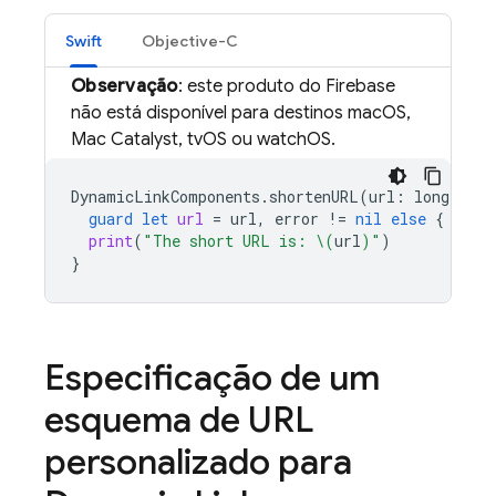
Swift
Objective-C
Observação
: este produto do Firebase
não está disponível para destinos macOS,
Mac Catalyst, tvOS ou watchOS.
DynamicLinkComponents
.
shortenURL
(
url
:
longLinkU
guard
let
url
=
url
,
error
!=
nil
else
{
retu
print
(
"The short URL is: 
\(
url
)
"
)
}
Especificação de um
esquema de URL
personalizado para