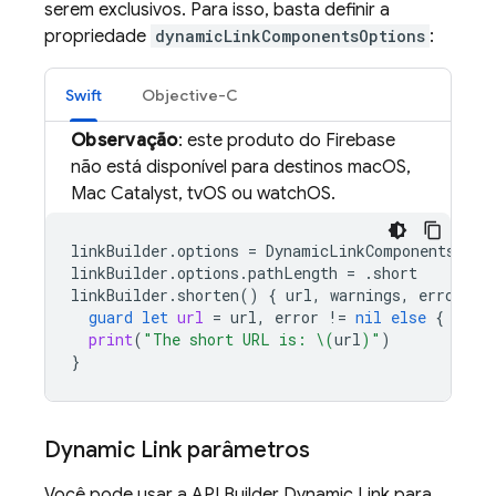
serem exclusivos. Para isso, basta definir a
propriedade
dynamicLinkComponentsOptions
:
Swift
Objective-C
Observação
: este produto do Firebase
não está disponível para destinos macOS,
Mac Catalyst, tvOS ou watchOS.
linkBuilder
.
options
=
DynamicLinkComponentsOpti
linkBuilder
.
options
.
pathLength
=
.
short
linkBuilder
.
shorten
()
{
url
,
warnings
,
error
in
guard
let
url
=
url
,
error
!=
nil
else
{
retu
print
(
"The short URL is: 
\(
url
)
"
)
}
Dynamic Link
parâmetros
Você pode usar a API Builder
Dynamic Link
para