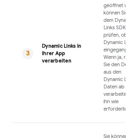
geöffnet wird,
können Sie mit
dem
Dynamic
Links
SDK
prüfen, ob ein
Dynamic Link
Dynamic Links
in
eingegangen is
Ihrer App
Wenn ja, rufen
verarbeiten
Sie den Deepli
aus den
Dynamic Link
-
Daten ab und
verarbeiten Sie
ihn wie
erforderlich.
Sie können die