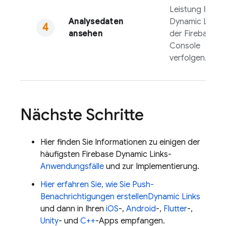
Leistung Ihrer
Analysedaten
Dynamic Links
i
ansehen
der
Firebase
Console
verfolgen.
Nächste Schritte
Hier finden Sie Informationen zu einigen der
häufigsten
Firebase Dynamic Links
-
Anwendungsfälle
und zur Implementierung.
Hier erfahren Sie, wie Sie Push-
Benachrichtigungen erstellen
Dynamic Links
und dann in Ihren
iOS
-,
Android
-,
Flutter
-,
Unity
- und
C++
-Apps empfangen.