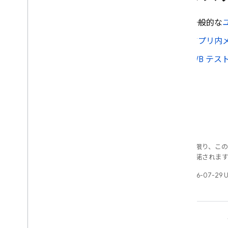
一般的な
アプリ内
A/B テス
特に記載のない限り、こ
ス
により使用許諾されま
最終更新日 2026-07-29 
学ぶ