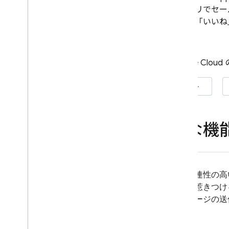
スアプリでセー
ユースケースを確認する
リ内で「いいね
キャンペーンを作成する
メッセージの動作を変更する
メッセージをカスタマイズする
Google Cl
Google Ad
Mob
iOS+
Google Ads
主な機
Dynamic Links
関連サービス
Authentication
関連性の高
Extensions
を惹きつけ
セージの送