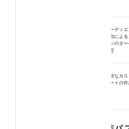
オーディエ
行動による
ージのター
設定
柔軟なカス
ラートの作