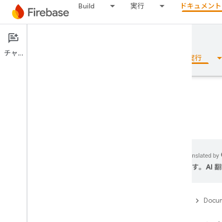
Build
実行
ドキュメント
Documentation
In-App Messaging
チャット
概要
基本
AI
Build
実行
概要
リリース
ます。AI
Test Lab
App Distribution
Firebase
Docum
モニタリング