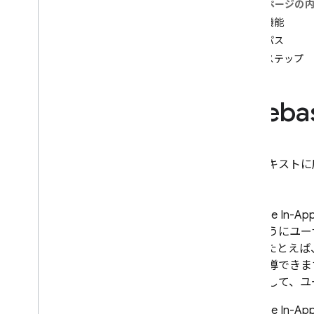
このページの
Crashlytics
主な機能
実装パス
Performance Monitoring
次のステップ
繰り返す
Fireba
Remote Config
A
/
B Testing
コンテキストに
エンゲージメント
Analytics
Firebase In-Ap
するようにユー
Cloud Messaging
ます。たとえば
ーを誘導できま
In-App Messaging
を設定して、ユ
はじめに
Firebase In-Ap
使ってみる