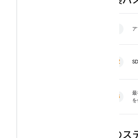
実装パ
ア
S
最
を
次のス