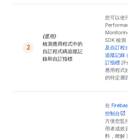
您可以使用
Performance
Monitoring
(選用)
SDK 檢測
以
檢測應用程式中的
及自訂程式碼
自訂程式碼追蹤記
追蹤記錄 自
錄和自訂指標
訂指標
評估
應用程式效能
的特定層面。
在
Firebase
控制台
，
方便您監控使
用者成效資
料，瞭解 遇