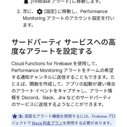
notifications
[Firebase アラート]
に移動します。
settings
次に、
[設定
]
に移動し、
Performance
Monitoring
アラートのアカウント設定を行い
ます。
サードパーティ サービスへの高
度なアラートを設定する
Cloud Functions for Firebase
を使用して、
Performance Monitoring
アラートをチームの希望
する通知チャンネルに送信することもできます。た
とえば、関数を作成して、アプリの起動が遅い場合
のアラート イベントをキャプチャし、アラート情
報を Discord、Slack、Jira などのサードパーティ
のサービスに送信するようなことができます。
注:
高度なアラート機能を使用するには、Firebase プロ
ジェクトで
Blaze 料金プラン
を使用する必要があります。