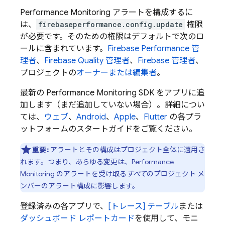
Performance Monitoring
アラートを構成するに
は、
firebaseperformance.config.update
権限
が必要です。そのための権限はデフォルトで次のロ
ールに含まれています。
Firebase Performance 管
理者
、
Firebase Quality 管理者
、
Firebase 管理者
、
プロジェクトの
オーナーまたは編集者
。
最新の
Performance Monitoring
SDK をアプリに追
加します（まだ追加していない場合）。詳細につい
ては、
ウェブ
、
Android
、
Apple
、
Flutter
の各プラ
ットフォームのスタートガイドをご覧ください。
重要:
アラートとその構成はプロジェクト全体に適用さ
れます。つまり、あらゆる変更は、
Performance
Monitoring
のアラートを受け取る
すべて
のプロジェクト メ
ンバーのアラート構成に影響します。
登録済みの各アプリで、
[トレース] テーブル
または
ダッシュボード レポートカード
を使用して、モニ