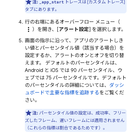
注:
トレースは [カスタム トレース]
_app_start
タブにあります。
行の右端にあるオーバーフロー メニュー（
more_vert
）を開き、[
アラート設定
] を選択します。
画面の指示に沿って、アプリのアラートしき
い値とパーセンタイル値（該当する場合）を
設定するか、アラートのオンとオフを切り替
えます。 デフォルトのパーセンタイルは、
Android と iOS では 90 パーセンタイル、ウ
ェブでは 75 パーセンタイルです。デフォルト
のパーセンタイルの詳細については、
ダッシ
ュボードで主要な指標を追跡する
をご覧くだ
さい。
注:
パーセンタイル値の設定は、成功率、フリー
ズしたフレーム、遅いフレームには適用されません
（これらの指標は割合であるためです）。