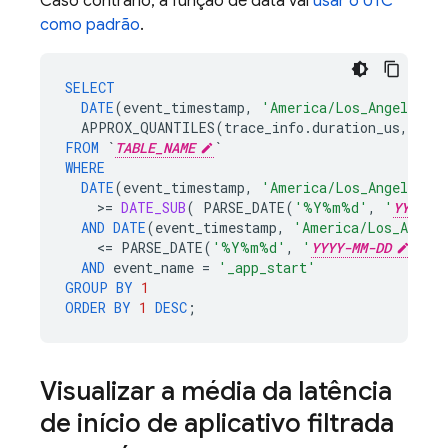
Caso contrário, a função de data vai
usar o UTC
como padrão
.
SELECT
DATE
(
event_timestamp
,
'America/Los_Angeles'
)
APPROX_QUANTILES
(
trace_info
.
duration_us
,
100
FROM
`
TABLE_NAME
`
WHERE
DATE
(
event_timestamp
,
'America/Los_Angeles'
)
>=
DATE_SUB
(
PARSE_DATE
(
'%Y%m%d'
,
'
YYYY-M
AND
DATE
(
event_timestamp
,
'America/Los_Angel
<=
PARSE_DATE
(
'%Y%m%d'
,
'
YYYY-MM-DD
'
)
AND
event_name
=
'_app_start'
GROUP
BY
1
ORDER
BY
1
DESC
;
Visualizar a média da latência
de início de aplicativo filtrada