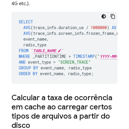
4G etc.).
SELECT
AVG
(
trace_info
.
duration_us
/
1000000
)
AS
seco
AVG
(
trace_info
.
screen_info
.
frozen_frame_ratio
event_name
,
radio_type
FROM
`
TABLE_NAME
`
WHERE
_PARTITIONTIME
>
TIMESTAMP
(
"
YYYY-MM-DD
AND
event_type
=
"SCREEN_TRACE"
GROUP
BY
event_name
,
radio_type
ORDER
BY
event_name
,
radio_type
;
Calcular a taxa de ocorrência
em cache ao carregar certos
tipos de arquivos a partir do
disco