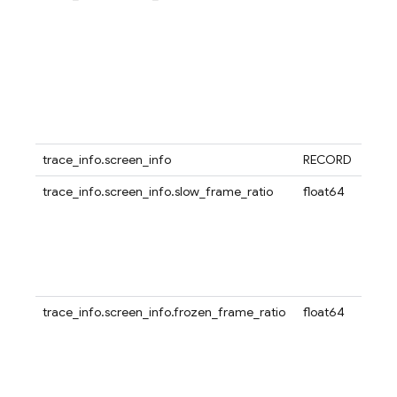
trace_info.screen_info
RECORD
trace_info.screen_info.slow_frame_ratio
float64
trace_info.screen_info.frozen_frame_ratio
float64