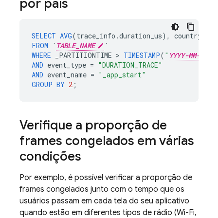
por país
SELECT
AVG
(
trace_info
.
duration_us
),
country
FROM
`
TABLE_NAME
`
WHERE
_PARTITIONTIME
>
TIMESTAMP
(
"
YYYY-MM-DD
AND
event_type
=
"DURATION_TRACE"
AND
event_name
=
"_app_start"
GROUP
BY
2
;
Verifique a proporção de
frames congelados em várias
condições
Por exemplo, é possível verificar a proporção de
frames congelados junto com o tempo que os
usuários passam em cada tela do seu aplicativo
quando estão em diferentes tipos de rádio (Wi-Fi,