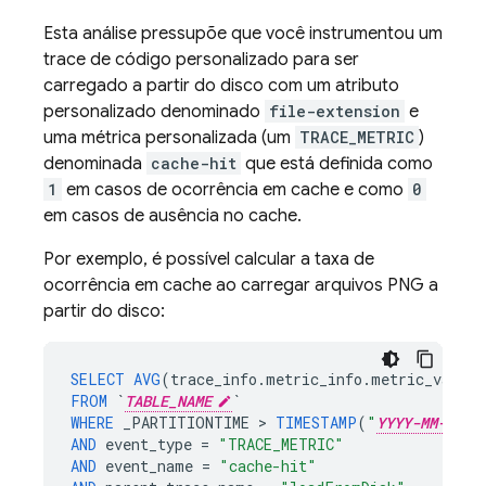
Esta análise pressupõe que você instrumentou um
trace de código personalizado para ser
carregado a partir do disco com um atributo
personalizado denominado
file-extension
e
uma métrica personalizada (um
TRACE_METRIC
)
denominada
cache-hit
que está definida como
1
em casos de ocorrência em cache e como
0
em casos de ausência no cache.
Por exemplo, é possível calcular a taxa de
ocorrência em cache ao carregar arquivos PNG a
partir do disco:
SELECT
AVG
(
trace_info
.
metric_info
.
metric_value
)
FROM
`
TABLE_NAME
`
WHERE
_PARTITIONTIME
>
TIMESTAMP
(
"
YYYY-MM-DD
AND
event_type
=
"TRACE_METRIC"
AND
event_name
=
"cache-hit"