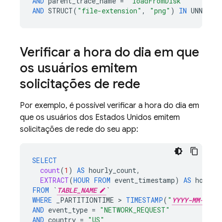
AND
parent_trace_name
=
"loadFromDisk"
AND
STRUCT
(
"file-extension"
,
"png"
)
IN
UNNEST
(
Verificar a hora do dia em que
os usuários emitem
solicitações de rede
Por exemplo, é possível verificar a hora do dia em
que os usuários dos Estados Unidos emitem
solicitações de rede do seu app:
SELECT
count
(
1
)
AS
hourly_count
,
EXTRACT
(
HOUR
FROM
event_timestamp
)
AS
hour_o
FROM
`
TABLE_NAME
`
WHERE
_PARTITIONTIME
>
TIMESTAMP
(
"
YYYY-MM-DD
AND
event_type
=
"NETWORK_REQUEST"
AND
country
=
"US"