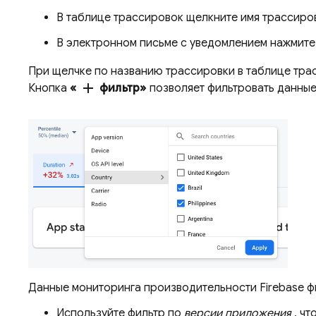
В таблице трассировок щелкните имя трассиров
В электронном письме с уведомлением нажмит
При щелчке по названию трассировки в таблице тра
add
Кнопка
«
фильтр»
позволяет фильтровать данные
Данные мониторинга производительности Firebase фи
Используйте фильтр по
версии приложения
, чт