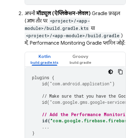
अपनी
मॉड्यूल (ऐप्लिकेशन-लेवल)
Gradle फ़ाइल
(आम तौर पर
<project>/<app-
module>/build.gradle.kts
या
<project>/<app-module>/build.gradle
)
में,
Performance Monitoring
Gradle प्लगिन जोड़ें:
Kotlin
Groovy
plugins
{
id
(
"com.android.application"
)
// Make sure that you have the Google 
id
(
"com.google.gms.google-services"
)
// Add the 
Performance Monitoring
 G
id
(
"com.google.firebase.firebase-pe
...
}