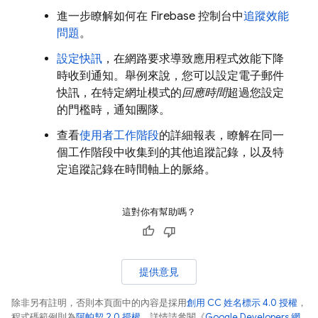
進一步瞭解如何在
Firebase
控制台中
追蹤效能
問題
。
設定快訊
，在網路要求導致應用程式效能下降
時收到通知。舉例來說，您可以設定電子郵件
快訊，在特定網址模式的
回應時間
超過您設定
的門檻時，通知團隊。
查看
使用者工作階段
的詳細報表，瞭解在同一
個工作階段中收集到的其他追蹤記錄，以及特
定追蹤記錄在時間軸上的脈絡。
這對你有幫助嗎？
提供意見
除非另有註明，否則本頁面中的內容是採用
創用 CC 姓名標示 4.0 授權
，
程式碼範例則為
阿帕契 2.0 授權
。詳情請參閱《
Google Developers 網