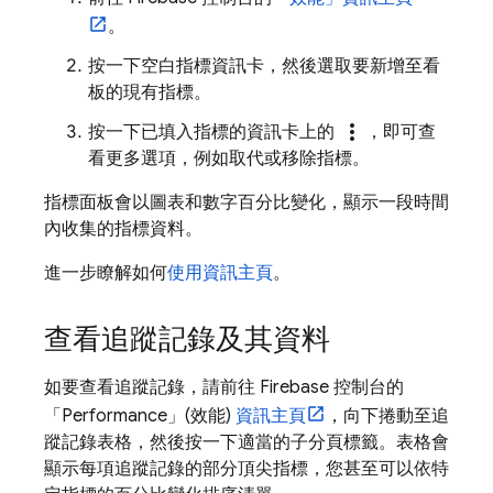
。
按一下空白指標資訊卡，然後選取要新增至看
板的現有指標。
more_vert
按一下已填入指標的資訊卡上的
，即可查
看更多選項，例如取代或移除指標。
指標面板會以圖表和數字百分比變化，顯示一段時間
內收集的指標資料。
進一步瞭解如何
使用資訊主頁
。
查看追蹤記錄及其資料
如要查看追蹤記錄，請前往
Firebase
控制台的
「Performance」(效能)
資訊主頁
，向下捲動至追
蹤記錄表格，然後按一下適當的子分頁標籤。表格會
顯示每項追蹤記錄的部分頂尖指標，您甚至可以依特