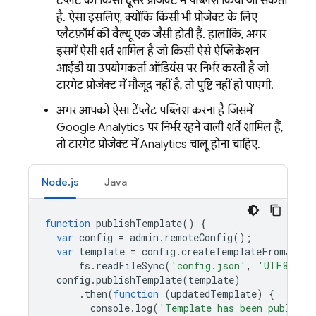
टेंप्लेट को किसी दूसरे प्रोजेक्ट में पब्लिश किया जा सकता
है. ऐसा इसलिए, क्योंकि किसी भी प्रोजेक्ट के लिए
प्लैटफ़ॉर्म की वैल्यू एक जैसी होती हैं. हालांकि, अगर
इसमें ऐसी शर्त शामिल है जो किसी ऐसे ऐप्लिकेशन
आईडी या उपयोगकर्ता ऑडियंस पर निर्भर करती है जो
टारगेट प्रोजेक्ट में मौजूद नहीं है, तो पुष्टि नहीं हो पाएगी.
अगर आपको ऐसा टेंप्लेट पब्लिश करना है जिसमें
Google Analytics
पर निर्भर रहने वाली शर्तें शामिल हैं,
तो टारगेट प्रोजेक्ट में
Analytics
चालू होना चाहिए.
Node.js
Java
function
publishTemplate
()
{
var
config
=
admin
.
remoteConfig
();
var
template
=
config
.
createTemplateFromJSON
(
fs
.
readFileSync
(
'config.json'
,
'UTF8'
));
config
.
publishTemplate
(
template
)
.
then
(
function
(
updatedTemplate
)
{
console
.
log
(
'Template has been publishe