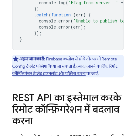
console
.
log
(
'ETag from server: '
+
upda
})
.
catch
(
function
(
err
)
{
console
.
error
(
'Unable to publish templa
console
.
error
(
err
);
});
}
अहम जानकारी:
Firebase
कंसोल से सीधे तौर पर भी
Remote
Config
टेंप्लेट पब्लिश किया जा सकता है. ज़्यादा जानने के लिए,
रिमोट
कॉन्फ़िगरेशन टेंप्लेट डाउनलोड और पब्लिश करना
पर जाएं.
REST API का इस्तेमाल करके
रिमोट कॉन्फ़िगरेशन में बदलाव
करना