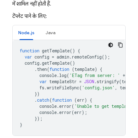
में शामिल नहीं होती हैं.
टेंप्लेट पाने के लिए:
Node.js
Java
function
getTemplate
()
{
var
config
=
admin
.
remoteConfig
();
config
.
getTemplate
()
.
then
(
function
(
template
)
{
console
.
log
(
'ETag from server: '
+
temp
var
templateStr
=
JSON
.
stringify
(
templa
fs
.
writeFileSync
(
'config.json'
,
templat
})
.
catch
(
function
(
err
)
{
console
.
error
(
'Unable to get template'
)
console
.
error
(
err
);
});
}