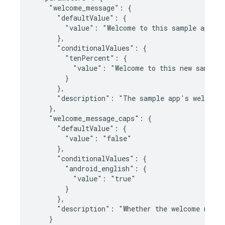
    "welcome_message": {

      "defaultValue": {

        "value": "Welcome to this sample app"

      },

      "conditionalValues": {

        "tenPercent": {

          "value": "Welcome to this new sample 
        }

      },

      "description": "The sample app's welcome 
    },

    "welcome_message_caps": {

      "defaultValue": {

        "value": "false"

      },

      "conditionalValues": {

        "android_english": {

          "value": "true"

        }

      },

      "description": "Whether the welcome messa
    }
