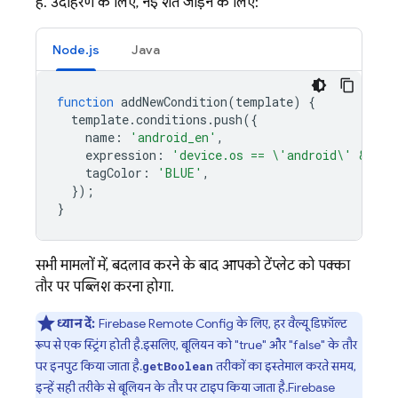
है. उदाहरण के लिए, नई शर्त जोड़ने के लिए:
Node.js
Java
function
addNewCondition
(
template
)
{
template
.
conditions
.
push
({
name
:
'android_en'
,
expression
:
'device.os == \'android\' && de
tagColor
:
'BLUE'
,
});
}
सभी मामलों में, बदलाव करने के बाद आपको टेंप्लेट को पक्का
तौर पर पब्लिश करना होगा.
ध्यान दें:
Firebase Remote Config
के लिए, हर वैल्यू डिफ़ॉल्ट
रूप से एक स्ट्रिंग होती है. इसलिए, बूलियन को "true" और "false" के तौर
पर इनपुट किया जाता है.
तरीकों का इस्तेमाल करते समय,
getBoolean
इन्हें सही तरीके से बूलियन के तौर पर टाइप किया जाता है.
Firebase