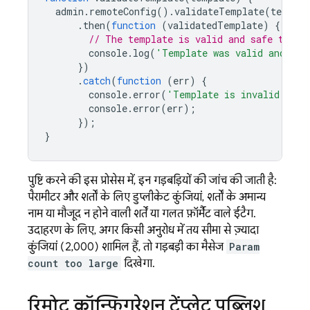
admin
.
remoteConfig
().
validateTemplate
(
templat
.
then
(
function
(
validatedTemplate
)
{
// The template is valid and safe to us
console
.
log
(
'Template was valid and saf
})
.
catch
(
function
(
err
)
{
console
.
error
(
'Template is invalid and 
console
.
error
(
err
);
});
}
पुष्टि करने की इस प्रोसेस में, इन गड़बड़ियों की जांच की जाती है:
पैरामीटर और शर्तों के लिए डुप्लीकेट कुंजियां, शर्तों के अमान्य
नाम या मौजूद न होने वाली शर्तें या गलत फ़ॉर्मैट वाले ईटैग.
उदाहरण के लिए, अगर किसी अनुरोध में तय सीमा से ज़्यादा
कुंजियां (2,000) शामिल हैं, तो गड़बड़ी का मैसेज
Param
count too large
दिखेगा.
रिमोट कॉन्फ़िगरेशन टेंप्लेट पब्लिश