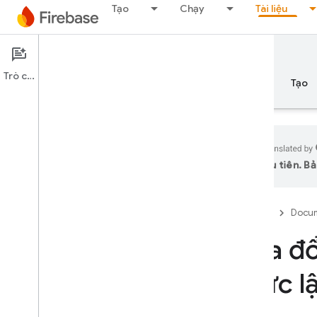
Tạo
Chạy
Tài liệu
Documentation
Remote Config
Trò chuyện
Tổng quan
Nguyên tắc cơ bản
AI
Tạo
ưu tiên. Bả
Tổng quan
Firebase
Docum
PHÁT HÀNH
Sửa đổ
Test Lab
thức l
App Distribution
GIÁM SÁT