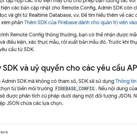
ột tập hợp các thư viện máy chủ cho phép bạn tương tác với 
c hiện các bản cập nhật cho
Remote Config
,
Admin SDK
còn c
đọc và ghi từ
Realtime Database
, v.v. Để tìm hiểu thêm về các 
y xem phần
Thêm SDK của Firebase dành cho quản trị viên và
trình
Remote Config
thông thường, bạn có thể nhận được mẫu 
à điều kiện, xác thực mẫu, rồi xuất bản mẫu đó. Trước khi thự
yêu cầu từ SDK.
 SDK và uỷ quyền cho các yêu cầu AP
o
Admin SDK
mà không có tham số, SDK sẽ sử dụng
Thông ti
 chọn từ biến môi trường
FIREBASE_CONFIG
. Nếu nội dung củ
 sẽ được phân tích cú pháp dưới dạng một đối tượng JSON. N
tệp JSON chứa các lựa chọn.
Java