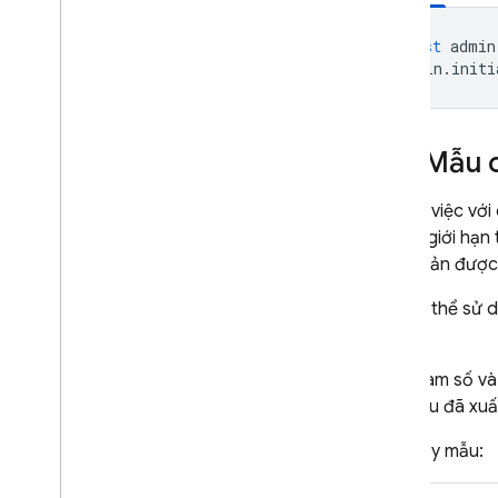
const
admin
admin
.
initi
Lấy Mẫu c
Khi làm việc vớ
tồn tại giới hạ
phiên bản được
Bạn có thể sử d
JSON.
Các tham số và 
các mẫu đã xuấ
Cách lấy mẫu: