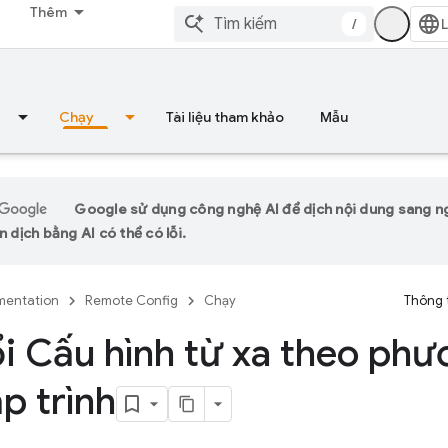
Thêm
/
Chạy
Tài liệu tham khảo
Mẫu
Google sử dụng công nghệ AI để dịch nội dung sang 
n dịch bằng AI có thể có lỗi.
entation
Remote Config
Chạy
Thông 
i Cấu hình từ xa theo phư
ập trình