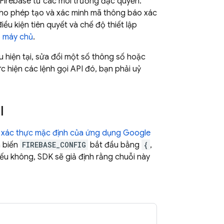
Firebase từ các môi trường đặc quyền.
ho phép tạo và xác minh mã thông báo xác
điều kiện tiên quyết và chế độ thiết lập
o máy chủ
.
hiện tại, sửa đổi một số thông số hoặc
c hiện các lệnh gọi API đó, bạn phải uỷ
I
n xác thực mặc định của ứng dụng Google
a biến
FIREBASE_CONFIG
bắt đầu bằng
{
,
ếu không, SDK sẽ giả định rằng chuỗi này