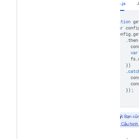
Node.js
function
ge
var
confi
config
.
ge
.
then
con
var
fs
.
})
.
catc
con
con
});
}
Lưu ý:
Bạn cũn
bản mẫu Cấu hình 