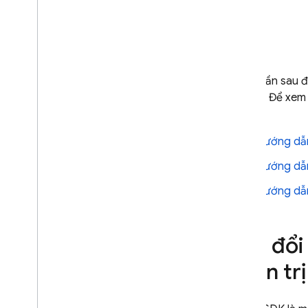
thường gặp
A
/
B Testing
TƯƠNG TÁC
Các phần sau đ
Analytics
Config
. Để xem
sau:
Cloud Messaging
Hướng dẫn
In-App Messaging
Hướng dẫn
Hướng dẫn
Google Ad
Mob
Google Ads
Sửa đổi
Dynamic Links
quản trị
SẢN PHẨM CÓ LIÊN QUAN