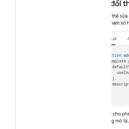
Sửa đổi t
Bạn có thể sửa
nhóm tham số hi
Node.js
function
ad
template
.
default
useIn
},
descrip
};
}
API này cho phé
nội dung mô tả.