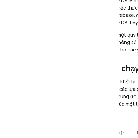
Admin SDK
là m
Authentication
Ngoài việc thự
Extensions
thực Firebase, 
Admin SDK
, hã
Trong một quy 
nhóm thông số v
quyền cho các 
Khởi chạy
Khi bạn khởi tạ
và đọc các lựa
thì nội dung đó
là tên của một 
Ví dụ:
Node.js