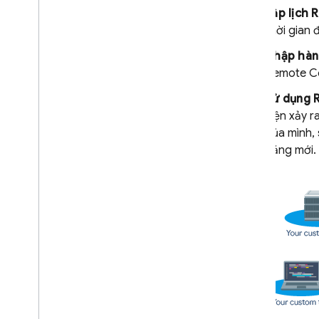
Lập lịch
R
Sử dụng Cấu hình từ xa với
Analytics
thời gian 
Mở rộng bằng Cloud Functions
Nhập hàng
Nghiên cứu điển hình
Remote C
Phát hành
Sử dụng
Cá nhân hóa
kiện xảy r
Môi trường máy chủ
của mình, 
Giá
,
hạn mức và giới hạn
năng mới.
Giải pháp
Sử dụng Cấu hình từ xa phía máy
chủ bằng Cloud Functions và
Vertex AI
Cập nhật linh động ứng dụng
Logic AI Firebase bằng Cấu
hình từ xa
Tài liệu tham khảo API
Khắc phục sự cố và câu hỏi