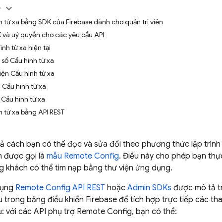
y
h từ xa bằng SDK của Firebase dành cho quản trị viên
 và uỷ quyền cho các yêu cầu API
nh từ xa hiện tại
 số Cấu hình từ xa
iện Cấu hình từ xa
Cấu hình từ xa
Cấu hình từ xa
h từ xa bằng API REST
 tả cách bạn có thể đọc và sửa đổi theo phương thức lập trình
 được gọi là
mẫu
Remote Config
. Điều này cho phép bạn thự
g khách có thể tìm nạp bằng thư viện ứng dụng.
dụng
Remote Config
API REST
hoặc
Admin SDK
s
được mô tả t
u trong bảng điều khiển
Firebase
để tích hợp trực tiếp các th
ụ: với các API phụ trợ
Remote Config
, bạn có thể: