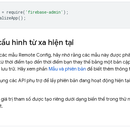
=
require
(
'firebase-admin'
);
alizeApp
();
ấu hình từ xa hiện tại
i các mẫu
Remote Config
, hãy nhớ rằng các mẫu này được phâ
n từ thời điểm tạo đến thời điểm bạn thay thế bằng một bản cập
 lưu trữ. Hãy xem phần
Mẫu và phiên bản
để biết thêm thông t
ụng các API phụ trợ để lấy phiên bản đang hoạt động hiện t
giá trị tham số được tạo riêng dưới dạng biến thể trong thử
t.