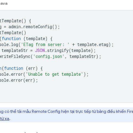
Java
tTemplate
()
{
g
=
admin
.
remoteConfig
();
tTemplate
()
(
function
(
template
)
{
sole
.
log
(
'ETag from server: '
+
template
.
etag
);
templateStr
=
JSON
.
stringify
(
template
);
writeFileSync
(
'config.json'
,
templateStr
);
h
(
function
(
err
)
{
sole
.
error
(
'Unable to get template'
);
sole
.
error
(
err
);
g có thể tải mẫu
Remote Config
hiện tại trực tiếp từ bảng điều khiển
Fir
từ xa
.