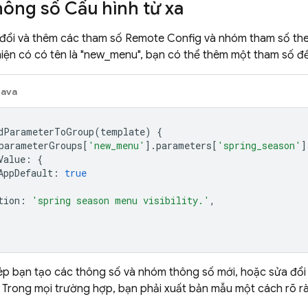
hông số Cấu hình từ xa
 đổi và thêm các tham số
Remote Config
và nhóm tham số theo
ện có có tên là "new_menu", bạn có thể thêm một tham số để k
Java
dParameterToGroup
(
template
)
{
parameterGroups
[
'new_menu'
].
parameters
[
'spring_season'
]
Value
:
{
AppDefault
:
true
tion
:
'spring season menu visibility.'
,
p bạn tạo các thông số và nhóm thông số mới, hoặc sửa đổi các
 Trong mọi trường hợp, bạn phải xuất bản mẫu một cách rõ ràn