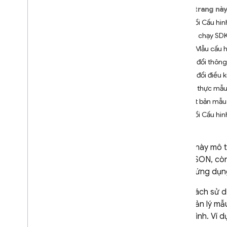
Trên trang nà
Crashlytics
Sửa đổi Cấu hìn
Khởi chạy SDK
Performance Monitoring
Lấy Mẫu cấu hì
LẶP LẠI
Sửa đổi thông
Sửa đổi điều k
Remote Config
Xác thực mẫu 
Giới thiệu
Xuất bản mẫu 
Bắt đầu
Sửa đổi Cấu hìn
Tìm hiểu về Cấu hình từ xa theo
thời gian thực
Khám phá các trường hợp sử
Tài liệu này mô
dụng
dạng JSON, còn
Tìm hiểu các thông số và điều
trợ mà ứng dụn
kiện
Quản lý mẫu Cấu hình từ xa
Bằng cách sử 
Sửa đổi Cấu hình từ xa theo
việc quản lý mẫ
phương thức lập trình
riêng mình. Ví d
Khám phá các chiến lược tải