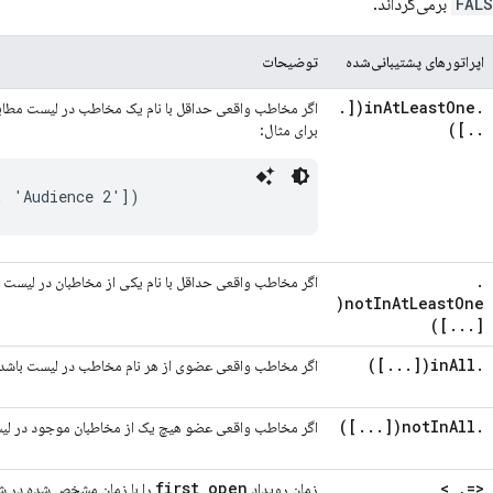
FALS
برمی‌گرداند.
اپراتورهای پشتیبانی‌شده
توضیحات
.
[
inAtLeastOne(
.
اگر مخاطب واقعی حداقل با نام یک مخاطب در لیست مطاب
])
.
.
برای مثال:
.
اگر مخاطب واقعی حداقل با نام یکی از مخاطبان در لیست 
notInAtLeastOne(
])
.
.
.
[
])
.
.
.
[
inAll(
.
اگر مخاطب واقعی عضوی از هر نام مخاطب در لیست باشد
])
.
.
.
[
notInAll(
.
اگر مخاطب واقعی عضو هیچ یک از مخاطبان موجود در لی
first_open
>
,
<=
زمان رویداد
را با زمان مشخص شده در شر