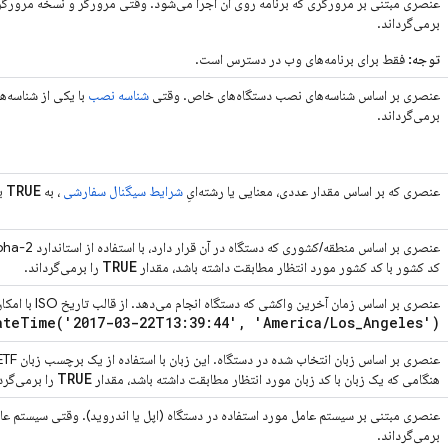
عنصری مبتنی بر مرورگری که برنامه روی آن اجرا می‌شود. وقتی مرورگر و نسخه مرور
برمی‌گرداند.
توجه:
فقط برای برنامه‌های وب در دسترس است.
عنصری بر اساس شناسه‌های نصب دستگاه‌های خاص. وقتی
شناسه نصب
با یکی از شناسه
برمی‌گرداند.
TRUE
عنصری که بر اساس مقدار عددی، معنایی یا رشته‌ایِ
شرایط سیگنال سفارشی
، به
ی
TRUE
کد کشور با کد کشور مورد انتظار مطابقت داشته باشد، مقدار
را برمی‌گرداند.
عنصری بر اساس زمان آخرین واکشی که دستگاه انجام می‌دهد. از قالب تاریخ ISO با امکان تعیین منطقه زمانی ثابت استفاده می‌کند؛ برای مثال،
ateTime(
'2017-03-22T13:39:44'
,
'America
/
Los
_
Angeles')
TRUE
هنگامی که یک زبان با کد زبان مورد انتظار مطابقت داشته باشد، مقدار
را برمی‌گرد
عنصری مبتنی بر سیستم عامل مورد استفاده در دستگاه (اپل یا اندروید). وقتی سیستم عام
برمی‌گرداند.