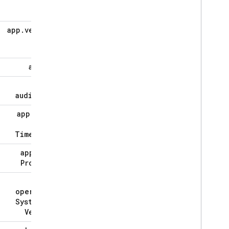
استفاده کنید
با توابع ابری گسترش دهید
مطالعات موردی
app
.
version
عرضه ها
شخصی
app
.
id
محیط های سرور
قیمت گذاری، سهمیه ها و محدودیت ها
app
.
audiences
راه‌حل‌ها
app
.
first
از Remote Config سمت سرور با توابع
Cloud و Vertex AI استفاده کنید
Open
Timestamp
برنامه Firebase AI Logic خود را به
صورت پویا با Remote Config به
app
.
user
روز کنید
Property
مرجع API
app
.
operating
مرجع REST API
System
And
مرجع بیان شرطی
Version
مرجع اندروید SDK