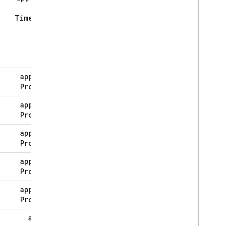
Open
Timestamp
app
.
user
Property
app
.
user
Property
app
.
user
Property
app
.
user
Property
app
.
user
Property
app
.
id