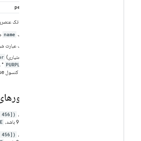
percent
Google Ad
Mob
یک شرط تک عنصری 
Google Ads
یک
name
دلخ
Dynamic Links
یک عبارت شر
محصولات مرتبط
(اختیاری)
or
، "
PURPLE
Authentication
در کنسول
se
Extensions
اپراتورهای
برای مثال،
 456])
برنامه 999 باشد،
E
برای مثال،
 456])