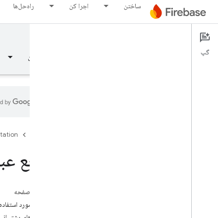
ساختن
اجرا کن
راه‌حل‌ها
Remote Config
Documentation
گپ
نمای کلی
مبانی
هوش مصنوعی
ساختن
نمای کلی
tation
Firebase
رهایی
مرجع عبا
Test Lab
در این صفحه
App Distribution
عناصر مورد استفاده 
نظارت کنید
اپراتورهای پشتیبانی