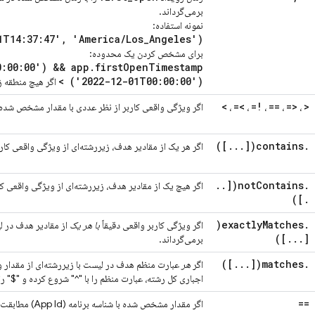
برمی‌گرداند.
نمونه استفاده:
1T14:37:47', 'America/Los_Angeles')
برای مشخص کردن یک محدوده:
0:00:00') && app.firstOpenTimestamp
< ('2022-12-01T00:00:00')
اگر هیچ منطقه زمانی مش
>
>=
!=
==
<=
<
،
،
،
،
،
اگر ویژگی واقعی کاربر از نظر عددی با مقدار مشخص شده ب
])
.
.
.
[
contains(
.
اگر هر یک از مقادیر هدف، زیررشته‌ای از ویژگی واقعی کار
.
.
[
notContains(
.
اگر هیچ یک از مقادیر هدف، زیررشته‌ای از ویژگی واقعی کا
])
.
exactlyMatches(
.
اگر ویژگی کاربر واقعی دقیقاً
با هر یک
از مقادیر هدف در 
])
.
.
.
[
برمی‌گرداند.
])
.
.
.
[
matches(
.
اگر
هر
عبارت منظم هدف در لیست با زیررشته‌ای از مقدار و
اجباری کل رشته، عبارت منظم را با "^" شروع کرده و "$" را
==
اگر مقدار مشخص شده با شناسه برنامه (App Id) مطابقت داشته باشد،