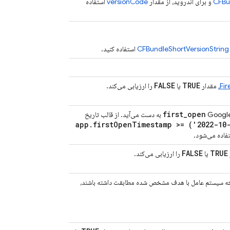
CFBu
و برای اندروید، از مقدار
versionCode
استفاده
CFBundleShortVersionString
استفاده کنید.
FALSE
TRUE
مقدار
یا
را ارزیابی می‌کند.
first
_
open
Google
به دست می‌آید. از قالب تاریخ
app
.
first
Open
Timestamp >= ('2022-10
FALSE
TRUE
یا
را ارزیابی می‌کند.
سخه سیستم عامل با هدف مشخص شده مطابقت داشته باشند،