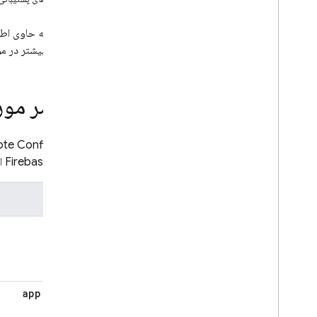
Crashlytics
این صفحه حاوی اطلاعات م
اطلاعات بیشتر در مورد تنظیم 
Performance Monitoring
تکرار کنید
عناصر مورد
Remote Config
مقدمه
REST از همان عناصری پشتیبانی می‌کند که می‌توانید برای ایجاد شرایط هنگام پیکربندی
te Config
شروع به کار
کنسول Firebase از آنها استفاده کنید:
پیکربندی از راه دور در زمان واقعی را درک
کنید
عنصر
موارد استفاده را کاوش کنید
پارامترها و شرایط را درک کنید
&&
الگوهای Remote Config را مدیریت
کنید
Remote Config را با برنامه تغییر دهید
استراتژی های بارگذاری را کاوش کنید
app
.
build
از Remote Config با Analytics