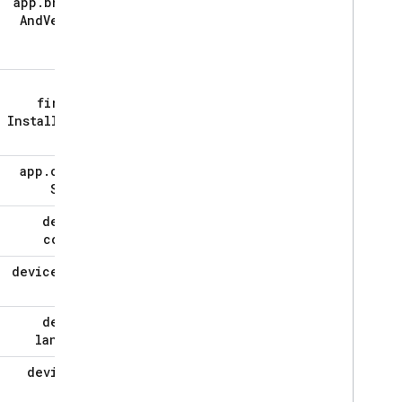
app
.
browser
مرجع Swift SDK
And
Version
مرجع Obj-C SDK
مرجع فلاتر
مرجع وحدت
app
.
مرجع C++
firebase
Installation
مرجع مدولار وب
Id
مرجع فضای نام وب
app
.
custom
عیب یابی و سوالات متداول
Signal
A
/
B Testing
device
.
country
مشغول کردن
device
.
date
Time
Analytics
device
.
Cloud Messaging
language
device
.
os
In-App Messaging