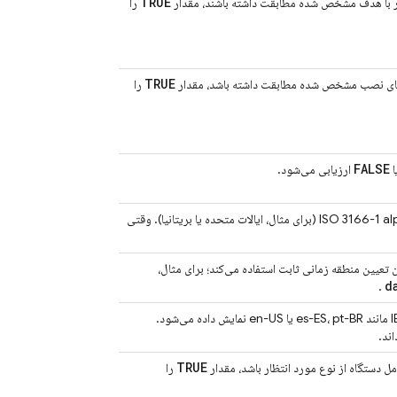
TRUE
گر با هدف مشخص شده مطابقت داشته باشند، مقدار
را
TRUE
‌های نصب مشخص شده مطابقت داشته باشد، مقدار
را
FALSE
ا
ارزیابی می‌شود.
عنصری بر اساس منطقه/کشوری که دستگاه در آن قرار دارد، با استفاده از استاندارد ISO 3166-1 alpha-2 (برای مثال، ایالات متحده یا بریتانیا). وقتی
d
.
عنصری بر اساس زبان انتخاب شده در دستگاه. این زبان با استفاده از یک برچسب زبان IETF مانند es-ES، pt-BR یا en-US نمایش داده می‌شود.
اند.
TRUE
ل دستگاه از نوع مورد انتظار باشد، مقدار
را