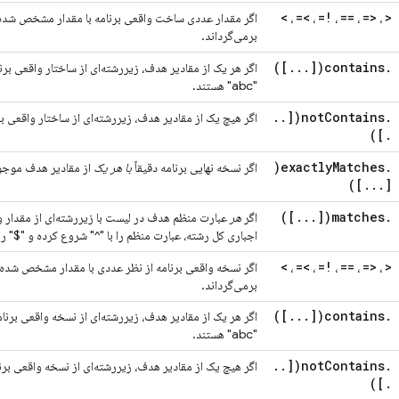
>
>=
!=
==
<=
<
،
،
،
،
،
اگر مقدار عددی ساخت واقعی برنامه با مقدار مشخص شده 
برمی‌گرداند.
])
.
.
.
[
contains(
.
اگر هر یک از مقادیر هدف، زیررشته‌ای از ساختار واقعی برن
"abc" هستند.
.
.
[
notContains(
.
اگر هیچ یک از مقادیر هدف، زیررشته‌ای از ساختار واقعی بر
])
.
exactlyMatches(
.
اگر نسخه نهایی برنامه دقیقاً
با هر یک
از مقادیر هدف موجو
])
.
.
.
[
])
.
.
.
[
matches(
.
اگر
هر
عبارت منظم هدف در لیست با زیررشته‌ای از مقدار و
اجباری کل رشته، عبارت منظم را با "^" شروع کرده و "$" را
>
>=
!=
==
<=
<
،
،
،
،
،
اگر نسخه واقعی برنامه از نظر عددی با مقدار مشخص شده 
برمی‌گرداند.
])
.
.
.
[
contains(
.
اگر هر یک از مقادیر هدف، زیررشته‌ای از نسخه واقعی برنام
"abc" هستند.
.
.
[
notContains(
.
اگر هیچ یک از مقادیر هدف، زیررشته‌ای از نسخه واقعی برن
])
.