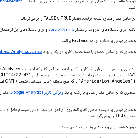
توجه:
فقط در دستگاه‌های اپل و اندروید موجود است. برای اپل، از مقدار
ndleVersion
کنید.
FALSE
TRUE
بر اساس مقدار شماره نسخه برنامه، مقدار
یا
را برمی‌گرداند.
نکته:
برای دستگاه‌های اندروید از مقدار
versionName
و برای دستگاه‌های اپل از مقدار
عنصری مبتنی بر شناسه برنامه Firebase برنامه
عنصری که بر اساس حضور یا عدم حضور کاربر در یک یا چند
مخاطب Firebase Analytics،
عنصری بر اساس اولین باری که کاربر یک برنامه را اجرا می‌کند، که از رویداد
 Analytics
-31T14:37:47'
,
ISO با امکان تعیین منطقه زمانی ثابت استفاده می‌کند؛ برای مثال،
'America
/
Los
_
Angeles')
. اگر هیچ منطقه زمانی مشخص نشود، از GMT استفاده می‌شود.
عنصری که بر اساس مقدار عددی یا رشته‌ای یک
ویژگی کاربر
Google Analytics
مقدار
عنصری مبتنی بر سیستم عاملی که برنامه روی آن اجرا می‌شود. وقتی سیستم عامل و ن
TRUE
مقدار
را برمی‌گرداند.
توجه:
فقط برای برنامه‌های وب در دسترس است.