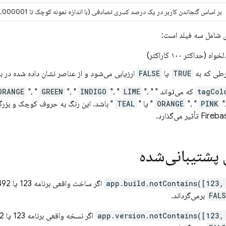
بر اساس گنجاندن کاربر در یک درصد کسری تصادفی (با اندازه نمونه کوچک تا 0.000001%)، مقدار
شامل سه فیلد است:
واه (حداکثر ۱۰۰ کاراکتر)
طی که به
TRUE
یا
FALSE
ارزیابی می‌شود و از عناصر نشان داده شده در ب
tagCol
که می‌تواند "
"، "
LIME
"، "
INDIGO
"، "
GREEN
"، "
ORANGE
"
PINK
"، "
ORANGE
" یا "
TEAL
" باشد. این رنگ به حروف کوچک و بزر
Fireba
تأثیر می‌گذارد.
 پشتیبانی‌شده
app.build.notContains([123,
اگر ساخت واقعی برنامه 123 یا 492 باشد،
FALS
برمی‌گرداند.
app.version.notContains([123,
اگر نسخه واقعی برنامه 123 یا 492 باشد،