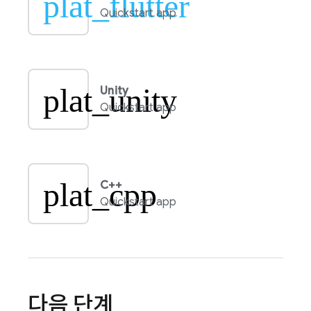
plat_flutter
Quickstart app
plat_unity
Unity
Quickstart app
plat_cpp
C++
Quickstart app
다음 단계