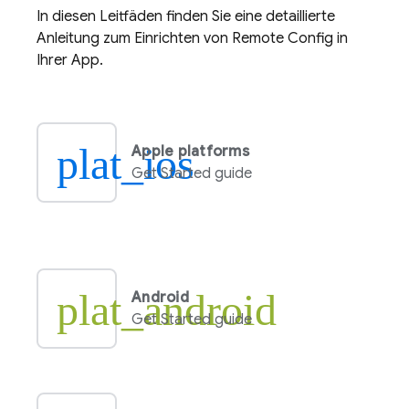
In diesen Leitfäden finden Sie eine detaillierte
Anleitung zum Einrichten von
Remote Config
in
Ihrer App.
plat_ios
Apple platforms
Get Started guide
plat_android
Android
Get Started guide