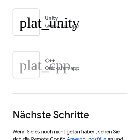
plat_unity
Unity
Quickstart app
plat_cpp
C++
Quickstart app
Nächste Schritte
Wenn Sie es noch nicht getan haben, sehen Sie
sich die
Remote Config
Anwendungsfälle
an und