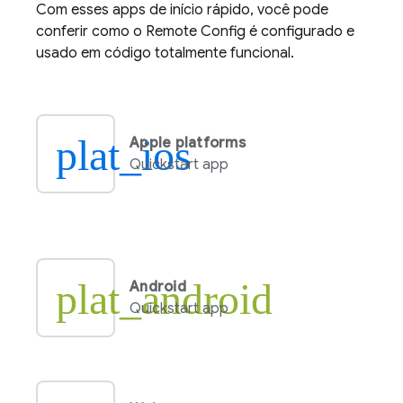
Com esses apps de início rápido, você pode
conferir como o
Remote Config
é configurado e
usado em código totalmente funcional.
plat_ios
Apple platforms
Quickstart app
plat_android
Android
Quickstart app