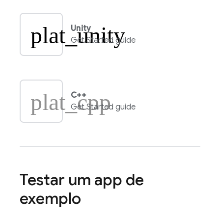
plat_unity
Unity
Get Started guide
plat_cpp
C++
Get Started guide
Testar um app de
exemplo