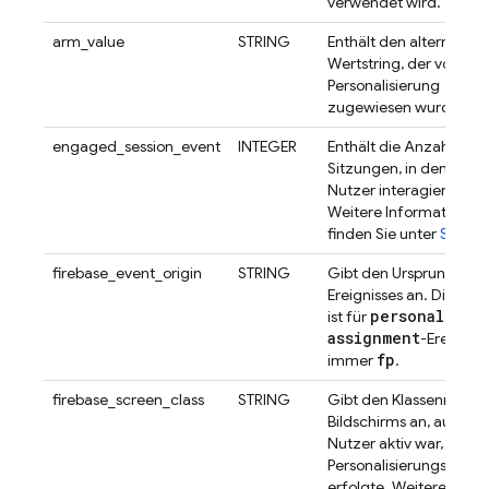
verwendet wird.
arm_value
STRING
Enthält den alternative
Wertstring, der von der
Personalisierung
zugewiesen wurde.
engaged_session_event
INTEGER
Enthält die Anzahl der
Sitzungen, in denen de
Nutzer interagiert hat.
Weitere Informationen
finden Sie unter
Sitzun
firebase_event_origin
STRING
Gibt den Ursprung des
Ereignisses an. Dieser 
personalizat
ist für
assignment
-Ereigniss
fp
immer
.
firebase_screen_class
STRING
Gibt den Klassenname
Bildschirms an, auf de
Nutzer aktiv war, als di
Personalisierungszuwe
erfolgte. Weitere