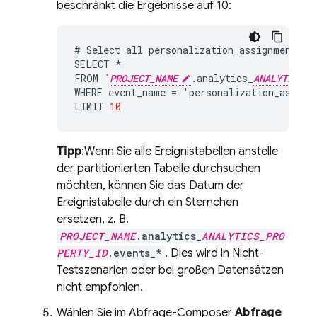
beschränkt die Ergebnisse auf 10:
#
Select
all
personalization_assignment
ev
SELECT
*
FROM
`
PROJECT_NAME
.
analytics_
ANALYTICS_P
WHERE
event_name
=
'
personalization_assign
LIMIT
10
Tipp
:Wenn Sie alle Ereignistabellen anstelle
der partitionierten Tabelle durchsuchen
möchten, können Sie das Datum der
Ereignistabelle durch ein Sternchen
ersetzen, z. B.
PROJECT_NAME
.analytics_
ANALYTICS_PRO
PERTY_ID
.events_*
. Dies wird in Nicht-
Testszenarien oder bei großen Datensätzen
nicht empfohlen.
Wählen Sie im Abfrage-Composer
Abfrage