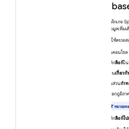
ใช้การกำหนดค่าระยะไกลกับ
Firebas
Analytics
ขยายการใช้งานด้วย Cloud Functions
กรณีศึกษา
หากใช้แพ็กเกจ S
การเปิดตัว
อกซ์
ดูข้อมูลเพิ่มเต
การปรับเปลี่ยนในแบบของคุณ
ก่อนอื่น ให้ตรวจ
บทนำ
เริ่มใช้งาน
ในคอนโซล
เกี่ยวกับการปรับเปลี่ยนการกำหนด
คลิก
ลิงก์
ใน
ค่าระยะไกลตามโปรไฟล์ของผู้ใช้
ดูกรณีการใช้งาน
อ่าน
เกี่ยว
ส่งออกไปยัง Big
Query
ในส่วน
กำห
กรณีศึกษา
สภาพแวดล้อมของเซิร์ฟเวอร์
เลือกภูมิภา
ราคา โควต้า และขีดจำกัด
หมายเหต
โซลูชัน
คลิก
ลิงก์ไป
ใช้การกำหนดค่าระยะไกลฝั่งเซิร์ฟเวอร์
ร่วมกับ Cloud Functions และ