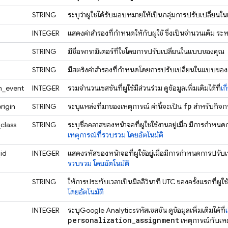
STRING
ระบุว่าผู้ใช้ได้รับมอบหมายให้เป็นกลุ่มการปรับเปลี่ย
INTEGER
แสดงค่าสำรองที่กำหนดให้กับผู้ใช้ ซึ่งเป็นจำนวนเต็ม ระหว
STRING
มีชื่อพารามิเตอร์ที่ใช้โดยการปรับเปลี่ยนในแบบของคุณ
STRING
มีสตริงค่าสำรองที่กำหนดโดยการปรับเปลี่ยนในแบบขอ
n_event
INTEGER
รวมจํานวนเซสชันที่ผู้ใช้มีส่วนร่วม ดูข้อมูลเพิ่มเติมได้ที่
เก
fp
rigin
STRING
ระบุแหล่งที่มาของเหตุการณ์ ค่านี้จะเป็น
สำหรับกิจ
class
STRING
ระบุชื่อคลาสของหน้าจอที่ผู้ใช้ใช้งานอยู่เมื่อ มีการกําห
เหตุการณ์ที่รวบรวม โดยอัตโนมัติ
id
INTEGER
แสดงรหัสของหน้าจอที่ผู้ใช้อยู่เมื่อมีการกำหนดการปรับเ
รวบรวม โดยอัตโนมัติ
STRING
ให้การประทับเวลาเป็นมิลลิวินาที UTC ของครั้งแรกที่ผู้ใช้ 
โดยอัตโนมัติ
INTEGER
ระบุ
Google Analytics
รหัสเซสชัน ดูข้อมูลเพิ่มเติมได้ที่
personalization
_
assignment
เหตุการณ์กับเหต