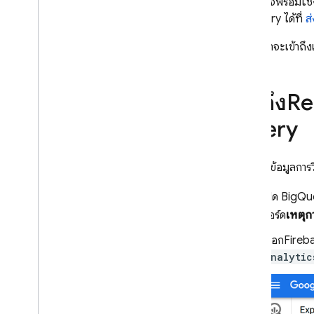
ตารางอาจพร้อมใช้งา
Vertex AI
BigQuery
ได้ที่
ส
อัปเดตแอปตรรกะ AI ของ
Firebase แบบไดนามิกด้วยการ
กำหนดค่าระยะไกล
ต่อไป เราจะเข้า
การอ้างอิง API
เข้าถึง
Re
การแก้ปัญหาและคำถามที่พบบ่อย
Query
A
/
B Testing
เข้าร่วม
วิธีค้นหาข้อมูลกา
Analytics
เปิด
BigQu
บอร์ด
เหตุก
Cloud Messaging
เลือก
Fireb
analytic
In-App Messaging
Google Ad
Mob