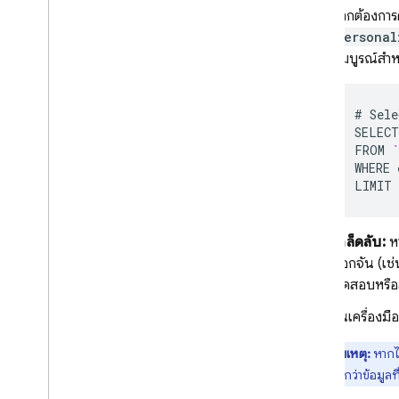
หากต้องการด
personal
สมบูรณ์สำหร
#
Sele
SELECT
FROM
`
WHERE
LIMIT
เคล็ดลับ:
หา
ดอกจัน (เช
ทดสอบหรือส
ในเครื่องมื
หมายเหตุ:
หากไม
ล่าสุดมากกว่าข้อมูลที