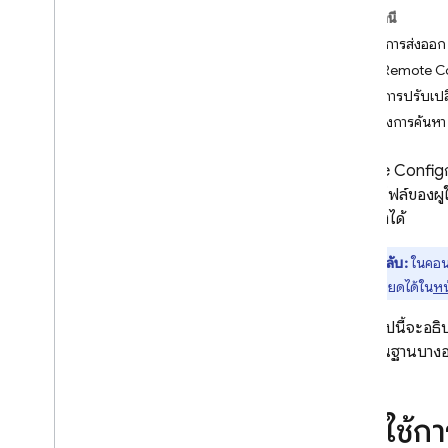
ในหน้านี้
Crashlytics
เปิดใช้การส่งออ
เข้าถึงRemote C
Performance Monitoring
ข้อมูลการปรับเป
การทำซ้ำ
ตัวอย่างการค้นหา
Remote Config
Remote Config
บทนำ
ตามโปรไฟล์ของผู้ใช้
เริ่มใช้งาน
เกี่ยวข้องได้
ทำความเข้าใจการกำหนดค่าระยะไกล
แบบเรียลไทม์
เคล็ดลับ:
ในคอ
ดูกรณีการใช้งาน
แบบละเอียดได้ใน
หน
ทําความเข้าใจพารามิเตอร์และเงื่อนไข
ส่วนต่อไปนี้จะอธิบ
จัดการเทมเพลตการกำหนดค่าระยะ
ค้นหาพื้นฐานบางอย่
ไกล
แก้ไขการกำหนดค่าระยะไกลแบบเป็น
โปรแกรม
เปิดใช้ก
สำรวจกลยุทธ์การโหลด