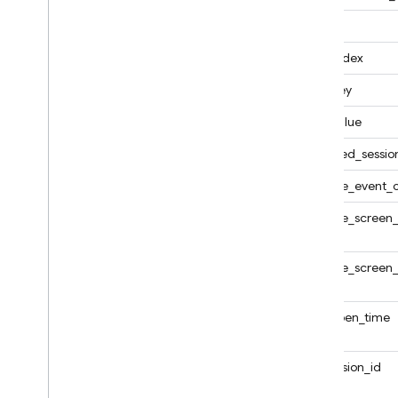
กลุ่ม
arm_index
arm_key
arm_value
engaged_sessio
firebase_event_o
firebase_screen_
firebase_screen_
first_open_time
ga_session_id