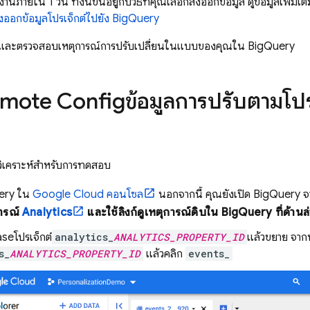
นภายใน 1 วัน ทั้งนี้ขึ้นอยู่กับวิธีที่คุณเลือกส่งออกข้อมูล ดูข้อมูลเพิ่มเ
่งออกข้อมูลโปรเจ็กต์ไปยัง BigQuery
ถึงและตรวจสอบเหตุการณ์การปรับเปลี่ยนในแบบของคุณใน
BigQuery
mote Config
ข้อมูลการปรับตามโปร
รวิเคราะห์สําหรับการทดสอบ
ery
ใน
Google Cloud
คอนโซล
นอกจากนี้ คุณยังเปิด
BigQuery
จ
ารณ์
Analytics
และใช้ลิงก์
ดูเหตุการณ์ดิบใน
BigQuery
ที่ด้าน
ase
โปรเจ็กต์
analytics_
ANALYTICS_PROPERTY_ID
แล้วขยาย จาก
s_
ANALYTICS_PROPERTY_ID
แล้วคลิก
events_