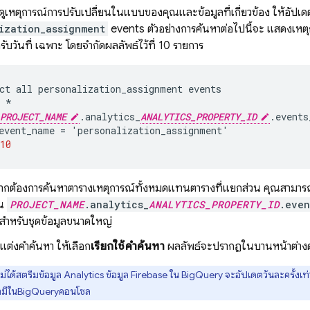
ูเหตุการณ์การปรับเปลี่ยนในแบบของคุณและข้อมูลที่เกี่ยวข้อง ให้อัปเด
ization_assignment
events ตัวอย่างการค้นหาต่อไปนี้จะ แสดงเหตุ
ับวันที่ เฉพาะ โดยจำกัดผลลัพธ์ไว้ที่ 10 รายการ
ct
all
personalization_assignment
events
*
PROJECT_NAME
.
analytics_
ANALYTICS_PROPERTY_ID
.
events
event_name
=
'
personalization_assignment
'
10
กต้องการค้นหาตารางเหตุการณ์ทั้งหมดแทนตารางที่แยกส่วน คุณสามารถ แ
่น
PROJECT_NAME
.analytics_
ANALYTICS_PROPERTY_ID
.even
ําหรับชุดข้อมูลขนาดใหญ่
อแต่งคำค้นหา ให้เลือก
เรียกใช้คำค้นหา
ผลลัพธ์จะปรากฏในบานหน้าต่างด
่ได้สตรีมข้อมูล
Analytics
ข้อมูล
Firebase
ใน
BigQuery
จะอัปเดตวันละครั้งเท่
่มีใน
BigQuery
คอนโซล