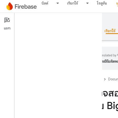
บิลด์
เรียกใช้
โซลูชัน
Documentation
Remote Config
แชท
ภาพรวม
พื้นฐาน
AI
บิลด์
เรียกใช้
อาจมีข้อผิด
ภาพรวม
Firebase
Docum
ปล่อย
ตรวจสอ
Test Lab
ด้วย Bi
App Distribution
ตรวจสอบ