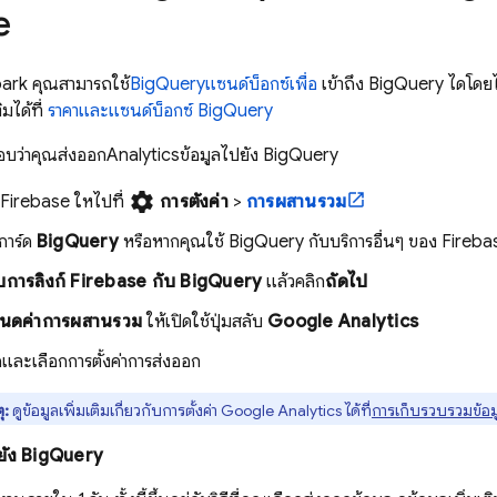
e
park คุณสามารถใช้
BigQuery
แซนด์บ็อกซ์เพื่อ
เข้าถึง
BigQuery
ได้โดยไม
ิมได้ที่
ราคาและแซนด์บ็อกซ์ BigQuery
สอบว่าคุณส่งออก
Analytics
ข้อมูลไปยัง
BigQuery
settings
Firebase
ให้ไปที่
การตั้งค่า
>
การผสานรวม
การ์ด
BigQuery
หรือหากคุณใช้
BigQuery
กับบริการอื่นๆ ของ Firebase
กับการลิงก์ Firebase กับ
BigQuery
แล้วคลิก
ถัดไป
นดค่าการผสานรวม
ให้เปิดใช้ปุ่มสลับ
Google Analytics
คและเลือกการตั้งค่าการส่งออก
ุ:
ดูข้อมูลเพิ่มเติมเกี่ยวกับการตั้งค่า
Google Analytics
ได้ที่
การเก็บรวบรวมข้อม
ยัง
BigQuery