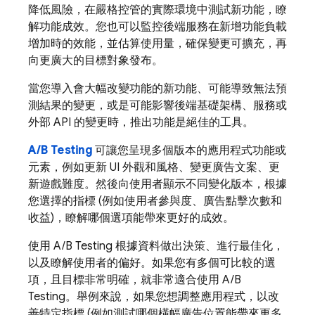
降低風險，在嚴格控管的實際環境中測試新功能，瞭
解功能成效。您也可以監控後端服務在新增功能負載
增加時的效能，並估算使用量，確保變更可擴充，再
向更廣大的目標對象發布。
當您導入會大幅改變功能的新功能、可能導致無法預
測結果的變更，或是可能影響後端基礎架構、服務或
外部 API 的變更時，推出功能是絕佳的工具。
A/B Testing
可讓您呈現多個版本的應用程式功能或
元素，例如更新 UI 外觀和風格、變更廣告文案、更
新遊戲難度。然後向使用者顯示不同變化版本，根據
您選擇的指標 (例如使用者參與度、廣告點擊次數和
收益)，瞭解哪個選項能帶來更好的成效。
使用
A/B Testing
根據資料做出決策、進行最佳化，
以及瞭解使用者的偏好。如果您有多個可比較的選
項，且目標非常明確，就非常適合使用
A/B
Testing
。舉例來說，如果您想調整應用程式，以改
善特定指標 (例如測試哪個橫幅廣告位置能帶來更多