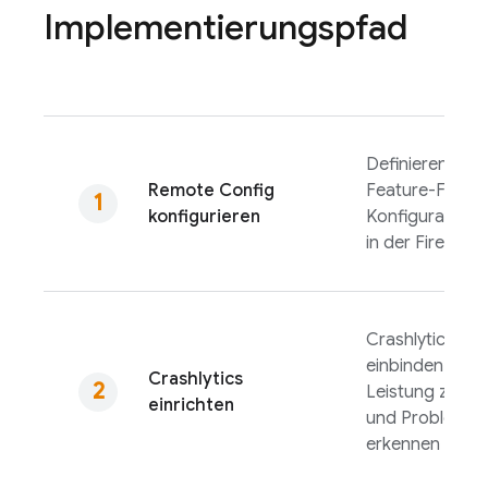
Implementierungspfad
Definieren Sie I
Remote Config
Feature-Flags 
konfigurieren
Konfiguration
in der
Firebase
Crashlytics
in I
einbinden, um 
Crashlytics
Leistung zu ü
einrichten
und Probleme 
erkennen