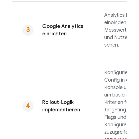
Analytics
in Ihr
einbinden, um 
Google Analytics
Messwerte wie
einrichten
und Nutzerbin
sehen.
Konfigurieren 
Config
in der
F
Konsole und in 
um basierend a
Rollout-Logik
Kriterien für d
implementieren
Targeting auf 
Flags und
Konfiguration
zuzugreifen un