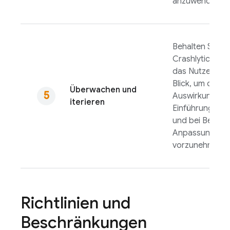
anzuwenden.
Behalten Sie di
Crashlytics
-Da
das Nutzerfee
Blick, um die
Überwachen und
Auswirkungen 
iterieren
Einführung zu 
und bei Bedarf
Anpassungen
vorzunehmen.
Richtlinien und
Beschränkungen