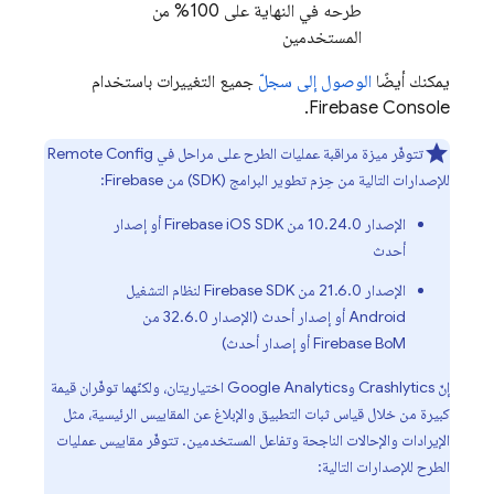
طرحه في النهاية على 100% من
المستخدمين
يمكنك أيضًا
الوصول إلى سجلّ
جميع التغييرات باستخدام
Firebase
Console.
تتوفّر ميزة مراقبة عمليات الطرح على مراحل في
Remote Config
للإصدارات التالية من حِزم تطوير البرامج (SDK) من Firebase:
الإصدار 10.24.0 من Firebase iOS SDK أو إصدار
أحدث
الإصدار 21.6.0 من Firebase SDK لنظام التشغيل
Android أو إصدار أحدث (الإصدار 32.6.0 من
Firebase BoM أو إصدار أحدث)
إنّ
Crashlytics
و
Google Analytics
اختياريتان، ولكنّهما توفّران قيمة
كبيرة من خلال قياس ثبات التطبيق والإبلاغ عن المقاييس الرئيسية، مثل
الإيرادات والإحالات الناجحة وتفاعل المستخدمين. تتوفّر مقاييس عمليات
الطرح للإصدارات التالية: