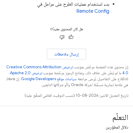
بدء استخدام عمليات الطرح على مراحل في
Remote Config
هل كان المحتوى مفيدًا؟
إرسال ملاحظات
إنّ محتوى هذه الصفحة مرخّص بموجب
ترخيص Creative Commons Attribution
4.0‏
ما لم يُنصّ على خلاف ذلك، ونماذج الرموز مرخّصة بموجب
ترخيص Apache 2.0‏
.
للاطّلاع على التفاصيل، يُرجى مراجعة
سياسات موقع Google Developers‏
. إنّ Java
هي علامة تجارية مسجَّلة لشركة Oracle و/أو شركائها التابعين.
تاريخ التعديل الأخير: 2026-08-10 (حسب التوقيت العالمي المتفَّق عليه)
التعلّم
دلائل المطوّرين