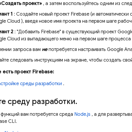
«Создать проект»
, а затем воспользуйтесь одним из сле
ант 1
: Создайте новый проект Firebase (и автоматически
le Cloud
), введя новое имя проекта на первом шаге рабо
иант 2
: "Добавить Firebase" в существующий проект
Googl
le Cloud
из выпадающего меню на первом шаге процесса "
лении запроса вам
не
потребуется настраивать
Google Ana
те следовать инструкциям на экране, чтобы создать свой
е есть проект Firebase:
астройке среды разработки
.
е среду разработки
.
 функций вам потребуется среда
Node.js
, а для разверты
base
CLI.