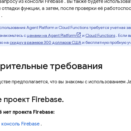
 запросу из консоли
Firebase
. Вы также будете использов
 отладки функции, а затем, после проверки её работоспо
.
спользования
Agent Platform
и
Cloud Functions
требуется учетная за
накомьтесь с
ценами на
Agent Platform
и
Cloud Functions
. Если в
во на
скидку в размере 300 долларов США
и бесплатную пробную у
рительные требования
стве предполагается, что вы знакомы с использованием J
 проект Firebase
.
ё нет проекта Firebase:
в
консоль
Firebase
.