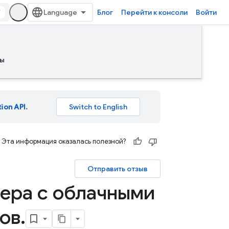
/
Блог
Перейти к консоли
Войти
ы
tion API
.
Эта информация оказалась полезной?
Отправить отзыв
вера с облачными
ов
.