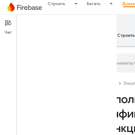
Строить
Бегать
Докум
Documentation
Remote Config
Чат
Обзор
Основы рекламы
ИИ
Строить
Обзор
Firebase
Docum
ВЫПУСКАТЬ
Испол
Test Lab
конфи
App Distribution
функц
МОНИТОР