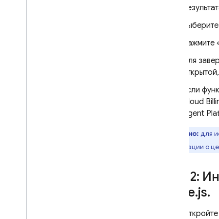
результат
Выберит
Нажмите 
Для завер
открытой,
Если функ
Cloud Bill
Agent Pla
Важно:
для
и
информации о це
Шаг 2: И
Node
.
js
.
Откройте 