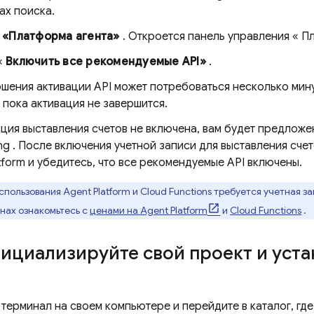
ах поиска.
е
«Платформа агента»
. Откроется панель управления «
Пл
«
Включить все рекомендуемые API»
.
шения активации API может потребоваться несколько мину
 пока активация не завершится.
ция выставления счетов не включена, вам будет предложе
ing
. После включения учетной записи для выставления счет
tform
и убедитесь, что все рекомендуемые API включены.
спользования Agent Platform
и
Cloud Functions
требуется учетная за
нах ознакомьтесь с
ценами на
Agent Platform
и
Cloud Functions
.
нициализируйте свой проект и уст
терминал на своем компьютере и перейдите в каталог, гд