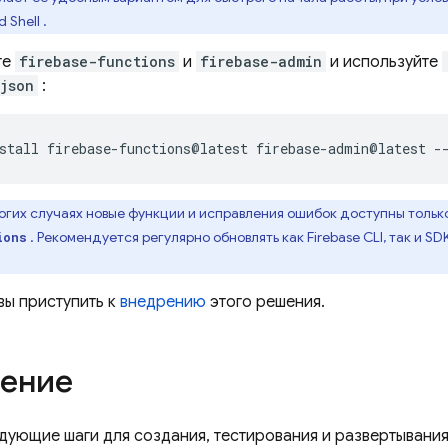
d Shell
.
те
firebase-functions
и
firebase-admin
и используйте
json
:
stall
firebase-functions@latest
firebase-admin@latest
огих случаях новые функции и исправления ошибок доступны тольк
. Рекомендуется регулярно обновлять как
Firebase
CLI, так и S
ions
вы приступить к
внедрению
этого решения.
ение
дующие шаги для создания, тестирования и развертывани