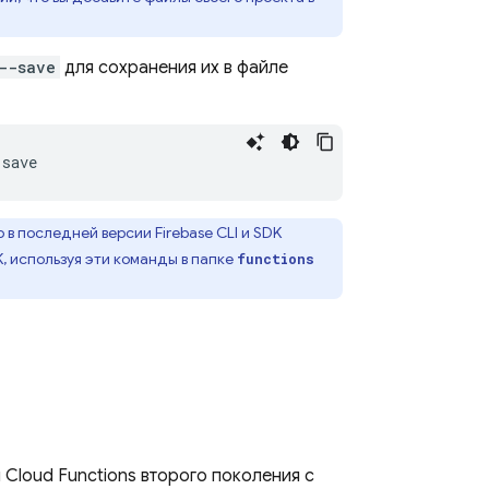
--save
для сохранения их в файле
о в последней версии
Firebase
CLI и SDK
DK, используя эти команды в папке
functions
я
Cloud Functions
второго поколения с