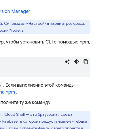
rsion Manager
.
й. См.
раздел «Настройка параметров среды
сий Node.js.
, чтобы установить CLI с помощью npm,
e
. Если выполнение этой команды
упа npm
.
полните ту же команду.
l
.
Cloud Shell
— это браузерная среда
ли
Firebase
, в которой предустановлен
Firebase
ии, что вы добавите файлы своего проекта в