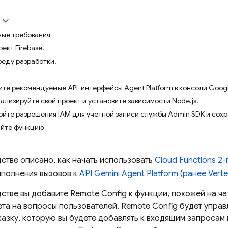
ые требования
ект Firebase.
реду разработки.
ите рекомендуемые API-интерфейсы Agent Platform в консоли Googl
ализируйте свой проект и установите зависимости Node.js.
ойте разрешения IAM для учетной записи службы Admin SDK и сохр
айте функцию
дстве описано, как начать использовать
Cloud Functions
2-
ыполнения вызовов к
API Gemini
Agent Platform
(ранее Verte
дстве вы добавите
Remote Config
к функции, похожей на ча
ета на вопросы пользователей.
Remote Config
будет управ
казку, которую вы будете добавлять к входящим запросам 