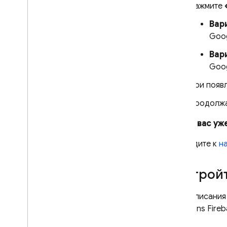
Нажмите
Вари
Справочник по API
Goog
Устранение неполадок и часто
задаваемые вопросы
Вар
Goog
A
/
B Testing
При появ
ПРИВЛЕКАТЬ
Продолжай
Analytics
Если у вас уж
Cloud Messaging
Перейдите к
н
In-App Messaging
Настройт
Google Ad
Mob
Для написания
Functions
Fire
Google Ads