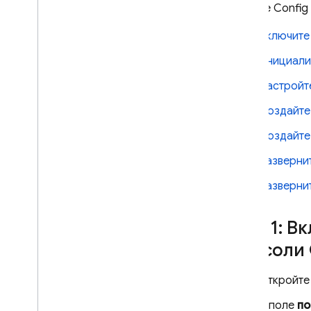
Remote Config
Включите
Инициализ
Настройт
Создайте
Создайте
Разверни
Разверни
Шаг 1: 
консоли
Откройт
В поле
по