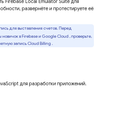
ать
Firebase Local Emulator Suite
для
собности, развернёте и протестируете её
пись для выставления счетов. Перед
ы новичок в Firebase и
Google Cloud
, проверьте,
четную запись
Cloud Billing
.
avaScript для разработки приложений.