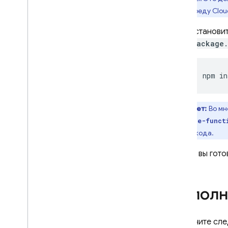
среду
Clou
Установи
package.
npm
in
Совет:
Во мн
firebase-funct
вашего кода.
Теперь вы гото
Выполн
Выполните сле