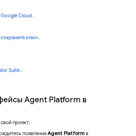
и
Google Cloud
.
 сохраните ключ
.
tor Suite
.
рфейсы
Agent Platform
в
 свой проект.
ождитесь появления
Agent Platform
в