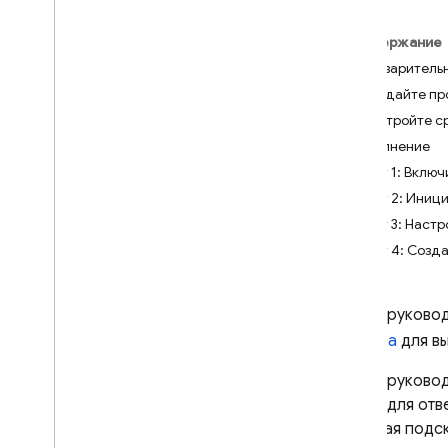
Crashlytics
Содержание
Предварительн
Performance Monitoring
Создайте про
Настройте с
ИТЕРИРОВАТЬ
Выполнение
Remote Config
Шаг 1: Включ
Введение
Шаг 2: Иници
Начать
Шаг 3: Настр
Понимание удаленной
Шаг 4: Созд
конфигурации в реальном
времени
Изучите варианты
В этом руково
использования
сервера
для в
Понимание параметров и
условий
В этом руково
Управление шаблонами
Gemini
для отв
удаленной конфигурации
(включая подс
Изменить Remote Config