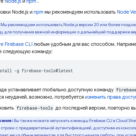
те
Node.js
и
npm
.
овки Node.js и
npm
мы рекомендуем использовать
Node Ve
Мы рекомендуем использовать Node.js версии 20 или более поздне
я»
для получения важной информации о дальнейшей поддержке вер
те
Firebase
CLI
любым удобным для вас способом. Например
е следующую команду:
stall
-g
нда устанавливает глобально доступную команду
firebas
ся неудачей, возможно, потребуется
изменить права дост
новить
firebase-tools
до последней версии, повторно вы
чание:
Вы также можете запускать команды
Firebase
CLI в
Cloud Shel
строки с предварительной аутентификацией, доступная из консо
елает ее удобным вариантом для быстрого начала работы, при услов