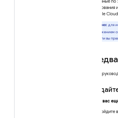
эти данные по
программно
тестирования и
Изучите стратегии загрузки
в
Google Cloud
Используйте удаленную
настройку с аналитикой
Важно:
для и
Расширьте возможности с
помощью облачных функций
продолжением оз
Истории успеха
имеете ли вы пра
Внедрение
Персонализация
Предва
Серверные среды
Цены
,
квоты и ограничения
В этом руковод
Решения
Используйте удаленную
настройку на стороне
Создайте
сервера с облачными
функциями и Vertex AI
.
Если у вас ещ
Динамически обновляйте
приложение Firebase AI
Войдите 
Logic с помощью Remote
Config