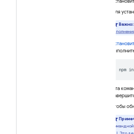
Установи
Dynamic Links
Для устан
СОПУТСТВУЮЩИЕ ТОВАРЫ
Важно:
выполнени
Authentication
Extensions
Установи
выполнит
npm
in
Эта кома
завершит
Чтобы об
Приме
командной 
CLI. Это д