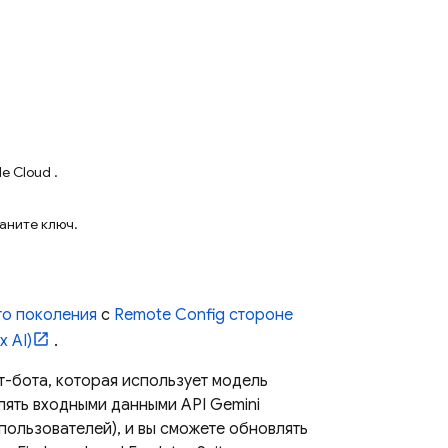
e Cloud .
аните ключ.
го поколения
с
Remote Config
стороне
x AI)
.
т-бота, которая использует модель
лять входными данными
API Gemini
пользователей), и вы сможете обновлять