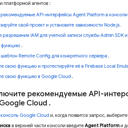
и
платформой агентов
:
 рекомендуемые API-интерфейсы
Agent Platform
в консол
ируйте свой проект и установите зависимости Node.js.
е разрешения IAM для учетной записи службы
Admin SDK
и
 функцию
.
 шаблон
Remote Config
для конкретного сервера
.
те свою функцию и протестируйте её в
Firebase Local Emula
те свою функцию в
Google Cloud
.
Включите рекомендуемые API-инте
Google Cloud
.
е
консоль
Google Cloud
и, когда появится запрос, выберите
иска
в верхней части консоли введите
Agent Platform
и д