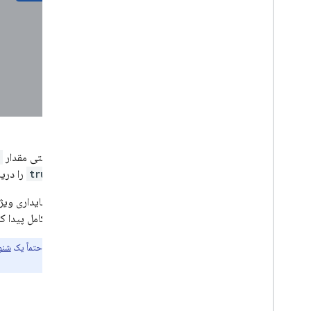
مشغول کردن
Analytics
Cloud Messaging
In-App Messaging
Google Ad
Mob
اکنون، وقتی مقدار
مقدار
true
را دریافت 
Google Ads
Dynamic Links
اطمینان کامل پیدا کر
محصولات مرتبط
نکته:
حتماً یک
شنو
می‌شود.
Authentication
Extensions