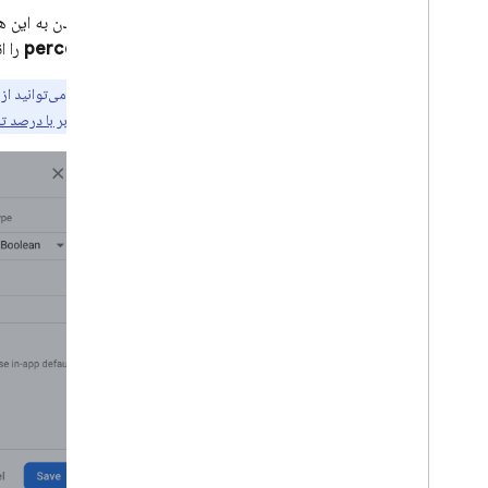
استفاده کنید
برای رسیدن به این ه
با توابع ابری گسترش دهید
percentage
را ان
مطالعات موردی
عرضه ها
نکته:
می‌توانید از
شخصی
بخش «کاربر با درصد 
محیط های سرور
قیمت گذاری، سهمیه ها و محدودیت ها
راه‌حل‌ها
از Remote Config سمت سرور با توابع
Cloud و Vertex AI استفاده کنید
برنامه Firebase AI Logic خود را به
صورت پویا با Remote Config به
روز کنید
مرجع API
عیب یابی و سوالات متداول
A
/
B Testing