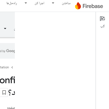
ساختن
اجرا کن
راه‌حل‌ها
Remote Config
Documentation
گپ
نمای کلی
مبانی
هوش مصنوعی
ساختن
نمای کلی
tation
Firebase
رهایی
Test Lab
دهید؟
App Distribution
نظارت کنید
در این صفحه