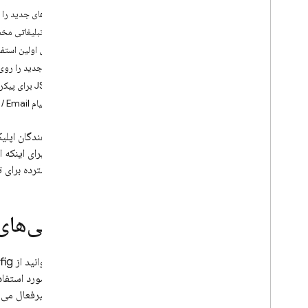
ویژگی‌های جدید را با
Crashlytics
بنرهای تبلیغاتی مخ
بر اساس اولین استفا
Performance Monitoring
قابلیت جدید را روی
تکرار کنید
از JSON برای پیکربندی موجودیت‌های پیچیده در برنامه یا بازی خود استفاده کنید
ارسال پیام Slack / Email هنگام انتشار به‌روزرسانی Remote Config
Remote Config
مقدمه
توسعه‌دهندگان اپلی
شروع به کار
می‌کنیم. برای اینکه ا
پیکربندی از راه دور در زمان واقعی را درک
کاربرد گسترده برای 
کنید
موارد استفاده را کاوش کنید
پارامترها و شرایط را درک کنید
ویژگی‌های 
الگوهای Remote Config را مدیریت
کنید
شما می‌توانید از
fig
Remote Config را با برنامه تغییر دهید
برای این مورد استفا
استراتژی های بارگذاری را کاوش کنید
فعال و غیرفعال می‌شود و می‌خواهید با
از Remote Config با Analytics