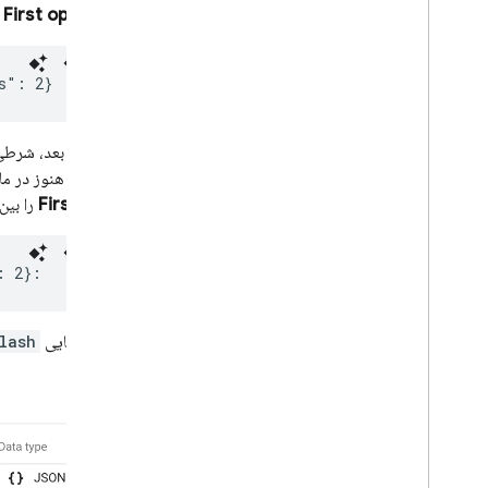
دهد،
First open را
در مرحله بعد، شرطی 
شده‌اند و هنوز در ماه
First open
را بین ۱ جولای و ۱ آگوست تنظیم کنید و مقدار پارامتر را به صورت زیر ت
پارامتر نهایی
lash