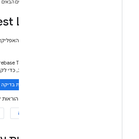
Android
השלבים הבאים
שימוש
,
מכסות ותמחור
est Lab
בדיקה באמצעות מערכות CI
הרחבה באמצעות Cloud
Functions
בדיקת האפליקציה
סטרימינג במכשירי Android
בדיקה באמצעות סטרימינג
במכשיר Android
irebase Test Lab
Cloud Audit Logging
ותצורות, כדי לק
חומרי עזר
מדריך עזר לסקריפטים Robo
הרצת בדיקה
הפניית API בארכיטקטורת REST
לקבלת הוראות 
מדריך לבדיקת הרשאות IAM
של שיעור ה-Lab
iOS+‎
פתרון בעיות ושאלות נפוצות
App Distribution