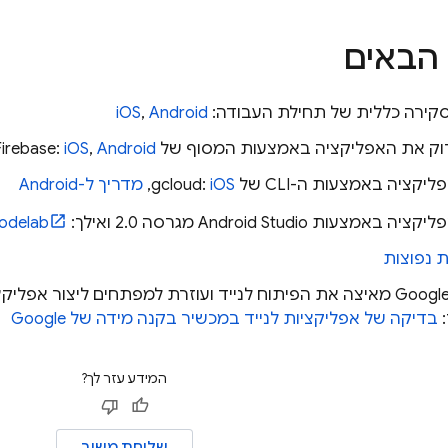
הבאים
סקירה כללית של תחילת העבודה:
Android
,
iOS
ק את האפליקציה באמצעות המסוף של
Android
,
iOS
:
Firebase
יה באמצעות ה-CLI של gcloud:
iOS
,
מדריך ל-Android
עות Android Studio מגרסה 2.0 ואילך:
odelab
 נפוצות
למד כיצד Google מאיצה את הפיתוח לנייד ועוזרת למפתחים ליצור אפ
:
בדיקה של אפליקציות לנייד במכשיר בקנה מידה של Google
המידע עזר לך?
שליחת משוב