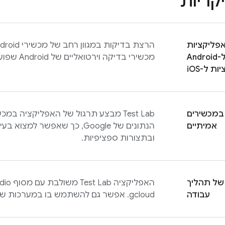
יקריות
פליקציות
הרצת בדיקות במגוון רחב של מכשירי Android ו-iOS שמתארחים ב-
ל-Android
מכשירי בדיקה וירטואליים של Android שפועלים במארחי זרועים מהירים יותר.
ת ל-iOS
במכשירים
Test Lab
מבצע תרגול של האפליקציה במכשי
אמיתיים
הנתונים של Google, כך שאפשר
ובתצורות ספציפיות.
של תהליך
האפליקציה
Test Lab
משולבת עם מסוף
עבודה
gcloud. אפשר גם להשתמש בו במערכות של אינטגרציה רציפה (CI).