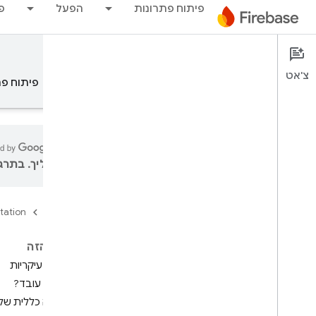
פיתוח פתרונות
הפעל
פ
Test Lab
Documentation
צ'אט
סקירה כללית
עקרונות יסוד
AI
פיתוח פת
עליך. בתרגו
סקירה כללית
tation
Firebase
פריט תוכן
Test Lab
בדף הזה
מבוא
יכולות עיקריות
בדיקת שילוב עם Flutter
איך זה עובד?
i
OS+
סקירה כללית של