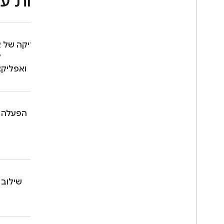
יכולות ע
מעקב
Crashlytics
בדיקה של א
Performance Monitoring
ואפליקציו
איטרציה
Remote Config
הפעלה 
A
/
B Testing
עניין
Analytics
שילוב 
Cloud Messaging
In-App Messaging