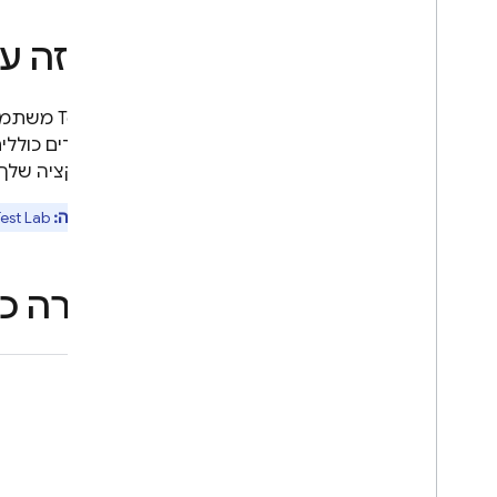
Google Ad
Mob
איך זה ע
Google Ads
Test Lab
Dynamic Links
האפליקציה שלך 
מוצרים קשורים
הערה:
Test Lab
Authentication
Extensions
סקירה כ