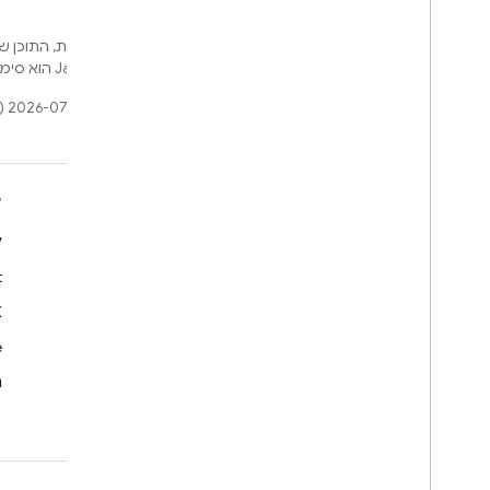
אלא אם צוין אחרת, התוכן של
Developers‏
.‏ Java הוא סימן מסחרי רשום של חברת Oracle ו/או של השותפים העצמאיים שלה.
עדכון אחרון: 2026-07-29 (שעון UTC).
למידע נוסף
ל
מדריכים למפתחים
ל
‫SDK והפניית API
t
דוגמאות
X
ספריות
e
GitHub
ה